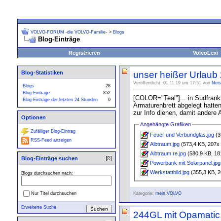
VOLVO-FORUM -die VOLVO-Familie-
>
Blogs
Blog-Einträge
Registrieren
VolvoLexi
Blog-Statistiken
unser heißer Urlaub
Veröffentlicht: 01.11.19 um 17:51 von
Neis
Blogs
28
Blog-Einträge
352
[COLOR="Teal"]... in Südfrank
Blog-Einträge der letzten 24 Stunden
0
Armaturenbrett abgelegt hatten
zur Info dienen, damit andere 
Optionen
Angehängte Grafiken
Zufälliger Blog-Eintrag
Feuer und Verbundglas.jpg
(3
RSS-Feed anzeigen
Albtraum.jpg
(573,4 KB, 207x 
Albtraum re.jpg
(580,9 KB, 18
Blog-Einträge suchen
Powerbank mit Solarpanel.jpg
Werkstattbild.jpg
(355,3 KB, 2
Blogs durchsuchen nach:
Nur Titel durchsuchen
Kategorie:
mein VOLVO
Erweiterte Suche
244GL mit Opamatic,