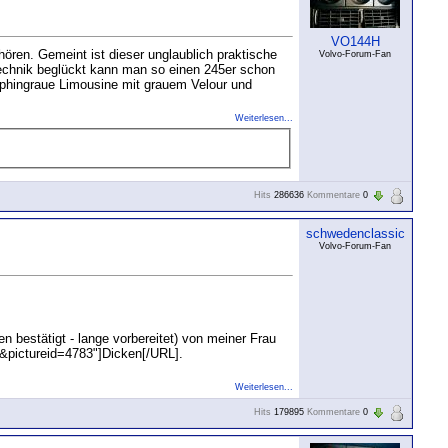
VO144H
ören. Gemeint ist dieser unglaublich praktische
Volvo-Forum-Fan
Technik beglückt kann man so einen 245er schon
elphingraue Limousine mit grauem Velour und
Weiterlesen...
Hits
286636
Kommentare
0
schwedenclassic
Volvo-Forum-Fan
n bestätigt - lange vorbereitet) von meiner Frau
7&pictureid=4783"]Dicken[/URL].
Weiterlesen...
Hits
179895
Kommentare
0