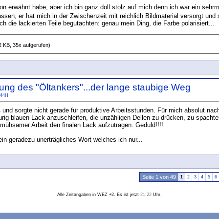
hon erwähnt habe, aber ich bin ganz doll stolz auf mich denn ich war ein sehrr
ssen, er hat mich in der Zwischenzeit mit reichlich Bildmaterial versorgt un
ich die lackierten Teile begutachten: genau mein Ding, die Farbe polarisiert...
2 KB, 35x aufgerufen)
ung des "Öltankers"...der lange staubige Weg
44H
und sorgte nicht gerade für produktive Arbeitsstunden. Für mich absolut nach
urig blauen Lack anzuschleifen, die unzähligen Dellen zu drücken, zu spachte
mühsamer Arbeit den finalen Lack aufzutragen. Geduld!!!!
ein geradezu unerträgliches Wort welches ich nur...
Seite 1 von 49
1
2
3
4
5
6
Alle Zeitangaben in WEZ +2. Es ist jetzt
21:22
Uhr.