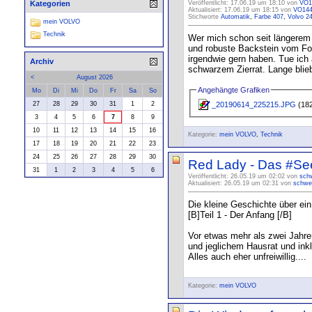
Kategorien
Veröffentlicht: 17.06.19 um 18:10 von
VO1
Aktualisiert: 17.06.19 um 18:15 von
VO14
Stichworte
Automatik
,
Farbe 407
,
Volvo 2
mein VOLVO
Technik
Wer mich schon seit längerem 
und robuste Backstein vom For
irgendwie gern haben. Tue ich 
Archiv
schwarzem Zierrat. Lange blieb 
<
August 2026
Angehängte Grafiken
Mo
Di
Mi
Do
Fr
Sa
So
_20190614_225215.JPG
(182
27
28
29
30
31
1
2
3
4
5
6
7
8
9
10
11
12
13
14
15
16
Kategorie:
mein VOLVO
,
Technik
17
18
19
20
21
22
23
24
25
26
27
28
29
30
Red Lady - Das #Seel
31
1
2
3
4
5
6
Veröffentlicht: 26.05.19 um 02:02 von
sch
Aktualisiert: 26.05.19 um 02:31 von
schwe
Die kleine Geschichte über ei
[B]Teil 1 - Der Anfang [/B]
Vor etwas mehr als zwei Jahren
und jeglichem Hausrat und ink
Alles auch eher unfreiwillig....
Kategorie:
mein VOLVO