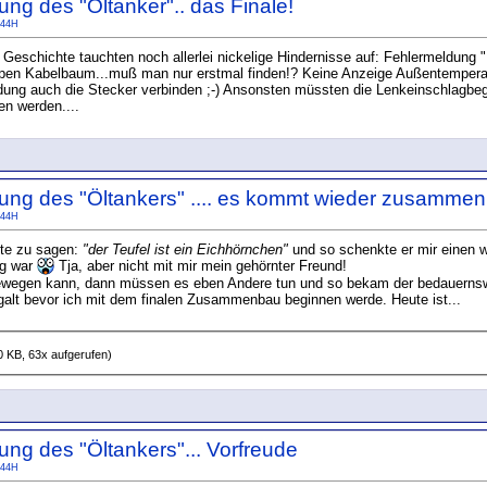
ng des "Öltanker".. das Finale!
44H
 Geschichte tauchten noch allerlei nickelige Hindernisse auf: Fehlermeldung 
ppen Kabelbaum...muß man nur erstmal finden!? Keine Anzeige Außentemperatu
idung auch die Stecker verbinden ;-) Ansonsten müssten die Lenkeinschlagbe
en werden....
ung des "Öltankers" .... es kommt wieder zusammen
44H
te zu sagen:
"der Teufel ist ein Eichhörnchen"
und so schenkte er mir einen
tig war
Tja, aber nicht mit mir mein gehörnter Freund!
egen kann, dann müssen es eben Andere tun und so bekam der bedauernswer
galt bevor ich mit dem finalen Zusammenbau beginnen werde. Heute ist...
0 KB, 63x aufgerufen)
ng des "Öltankers"... Vorfreude
44H