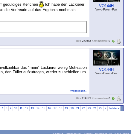
rrr geduldiges Kerlchen
Ich habe den Lackierer
VO144H
d so die Vorfreude auf das Ergebnis nochmals
Volvo-Forum-Fan
Hits
227683
Kommentare
0
vollziehbar das "mein" Lackierer wenig Motivation
VO144H
ln, den Füller aufzutragen, wieder zu schleifen um
Volvo-Forum-Fan
Weiterlesen...
Hits
219145
Kommentare
0
7
8
9
10
11
12
13
14
15
16
17
18
19
20
21
22
23
24
25
>
Letzte
»