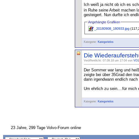
Ich weiß ja nicht ob ich es sc
in Ruhe seine Arbeit machen la
gesteigert. Nun durfte ich endl
Angehängte Grafiken
_20180908_180933.jpg
(117,
Kategorie:
Kategorielos
Die Wiederaufersteh
Veröffentlicht: 07.09.18 um 17:04 von
VO1
Der Sommer war lang und heiß 
zeigte bei über 35Grad den tra
dann irgendwann endlich nach 
Um ehrlich zu sein....für mich 
Kategorie:
Kategorielos
23 Jahre, 299 Tage Volvo-Forum online