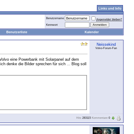
Links und Info
Benutzername
Angemeldet bleiben?
Kennwort
Benutzerliste
Kalender
Neissekind
Volvo-Forum-Fan
 Volvo eine Powerbank mit Solarpanel auf dem
h denke die Bilder sprechen für sich ... Blog soll
Hits
283115
Kommentare
0