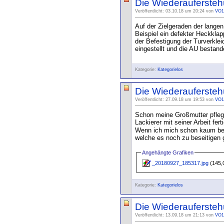
Die Wiederauferstehu
Veröffentlicht: 03.10.18 um 20:24 von
VO1
Auf der Zielgeraden der langen
Beispiel ein defekter Heckkla
der Befestigung der Turverkle
eingestellt und die AU bestand
Kategorie:
Kategorielos
Die Wiederaufersteh
Veröffentlicht: 27.09.18 um 19:53 von
VO1
Schon meine Großmutter pfleg
Lackierer mit seiner Arbeit fer
Wenn ich mich schon kaum bew
welche es noch zu beseitigen 
Angehängte Grafiken
_20180927_185317.jpg
(145,
Kategorie:
Kategorielos
Die Wiederauferstehu
Veröffentlicht: 13.09.18 um 21:13 von
VO1