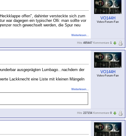
"Heckklappe offen", dahinter versteckte sich zum
VO144H
r war dagegen ein typischer Olli: man sollte vor
Volvo-Forum-Fan
grenzer noch gewechselt werden, die Spur neu
Weiterlesen...
Hits
495447
Kommentare
1
 wunderbar ausgeprägten Lumbago...nachdem der
VO144H
Volvo-Forum-Fan
te Lackknecht eine Liste mit kleinen Mängeln
Weiterlesen...
Hits
227154
Kommentare
0