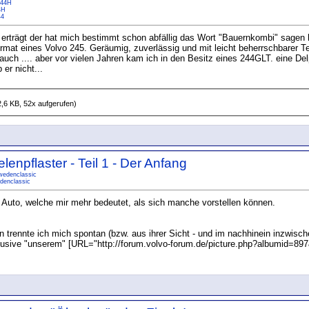
44H
4H
44
erträgt der hat mich bestimmt schon abfällig das Wort "Bauernkombi" sagen h
mat eines Volvo 245. Geräumig, zuverlässig und mit leicht beherrschbarer 
auch .... aber vor vielen Jahren kam ich in den Besitz eines 244GLT. eine D
er nicht...
,6 KB, 52x aufgerufen)
enpflaster - Teil 1 - Der Anfang
wedenclassic
denclassic
n Auto, welche mir mehr bedeutet, als sich manche vorstellen können.
 trennte ich mich spontan (bzw. aus ihrer Sicht - und im nachhinein inzwische
lusive "unserem" [URL="http://forum.volvo-forum.de/picture.php?albumid=89