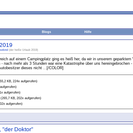
Blogs
Hilfe
 2019
sekind
(der heiße Urlaub 2019)
reich auf einem Campingplatz ging es heiß her, da wir in unserem geparktem
 - nach mehr als 3 Stunden war eine Katastrophe über uns hereingebrochen - ic
Autobesitzer dieses nicht ...[/COLOR]
55,2 KB, 224x aufgerufen)
aufgerufen)
1x aufgerufen)
(265,7 KB, 202x aufgerufen)
02x aufgerufen)
 "der Doktor"