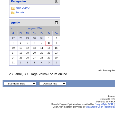
Kategorien
mein VOLVO
Technik
Archiv
<
August 2026
Mo
Di
Mi
Do
Fr
Sa
So
27
28
29
30
31
1
2
3
4
5
6
7
8
9
10
11
12
13
14
15
16
17
18
19
20
21
22
23
24
25
26
27
28
29
30
31
1
2
3
4
5
6
Alle Zeitangabe
23 Jahre, 300 Tage Volvo-Forum online
Powere
Copyright ©200
Powered by vBCM
Search Engine Optimisation provided by
DragonByte SEO (L
User Alert System provided by
Advanced User Tagging (Li