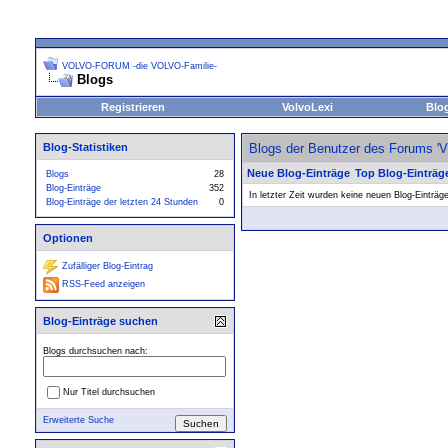
VOLVO-FORUM -die VOLVO-Familie-
Blogs
Registrieren
VolvoLexi
Blo
Blog-Statistiken
Blogs der Benutzer des Forums 
Neue Blog-Einträge
Top Blog-Einträg
Blogs
28
Blog-Einträge
352
In letzter Zeit wurden keine neuen Blog-Einträg
Blog-Einträge der letzten 24 Stunden
0
Optionen
Zufälliger Blog-Eintrag
RSS-Feed anzeigen
Blog-Einträge suchen
Blogs durchsuchen nach:
Nur Titel durchsuchen
Erweiterte Suche