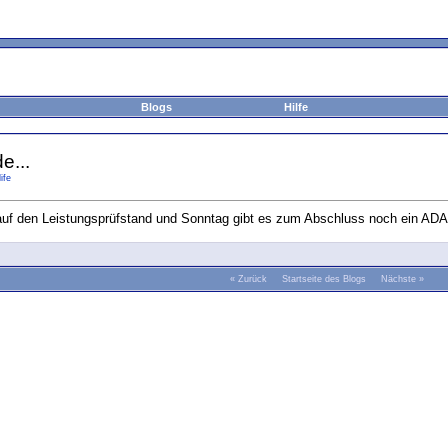
Blogs
Hilfe
e...
life
uf den Leistungsprüfstand und Sonntag gibt es zum Abschluss noch ein ADAC
«
Zurück
Startseite des Blogs
Nächste
»