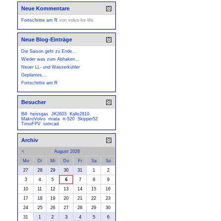
Neue Kommentare
Fortschritte am R
von
volvo-for-life
Neue Blog-Einträge
Die Saison geht zu Ende...
Wieder was zum Abhaken...
Neuer LL- und Wasserkühler
Geplantes...
Fortschritte am R
Besucher
Bill
heissgas
JK2603
Kalle2810
MakroVolvo
miata
rr-520
Skipper52
TimoFPV
tomcad
Archiv
<
August 2026
Mo
Di
Mi
Do
Fr
Sa
So
27
28
29
30
31
1
2
3
4
5
6
7
8
9
10
11
12
13
14
15
16
17
18
19
20
21
22
23
24
25
26
27
28
29
30
31
1
2
3
4
5
6