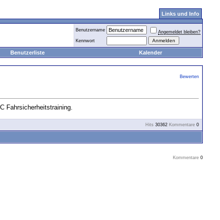
Links und Info
Benutzername
Angemeldet bleiben?
Kennwort
Benutzerliste
Kalender
Bewerten
 Fahrsicherheitstraining.
Hits
30362
Kommentare
0
Kommentare
0