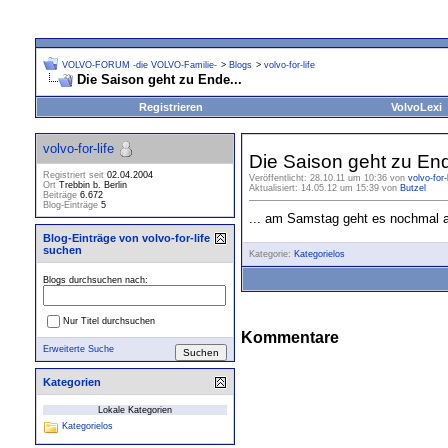
VOLVO-FORUM -die VOLVO-Familie-
>
Blogs
>
volvo-for-life
Die Saison geht zu Ende...
Registrieren
VolvoLexi
volvo-for-life
Die Saison geht zu End
Registriert seit
02.04.2004
Veröffentlicht: 28.10.11 um 10:36 von
volvo-for-
Ort
Trebbin b. Berlin
Aktualisiert: 14.05.12 um 15:39 von
Butzel
Beiträge
6.672
Blog-Einträge
5
... am Samstag geht es nochmal a
Blog-Einträge von volvo-for-life
suchen
Kategorie:
Kategorielos
Blogs durchsuchen nach:
Nur Titel durchsuchen
Kommentare
Erweiterte Suche
Kategorien
Lokale Kategorien
Kategorielos