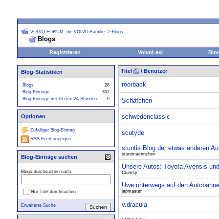
VOLVO-FORUM -die VOLVO-Familie-
>
Blogs
Blogs
Registrieren
VolvoLexi
Blo
Titel
/
Benutzer
Blog-Statistiken
roorback
Blogs
28
Blog-Einträge
352
Blog-Einträge der letzten 24 Stunden
0
Schäfchen
schwedenclassic
Optionen
Zufälliger Blog-Eintrag
scutyde
RSS-Feed anzeigen
stuntis Blog der etwas anderen Au
stuntmaennchen
Blog-Einträge suchen
Unsere Autos: Toyota Avensis un
Blogs durchsuchen nach:
Clumsy
Uwe unterwegs auf den Autobahne
japmaster
Nur Titel durchsuchen
v.dracula
Erweiterte Suche