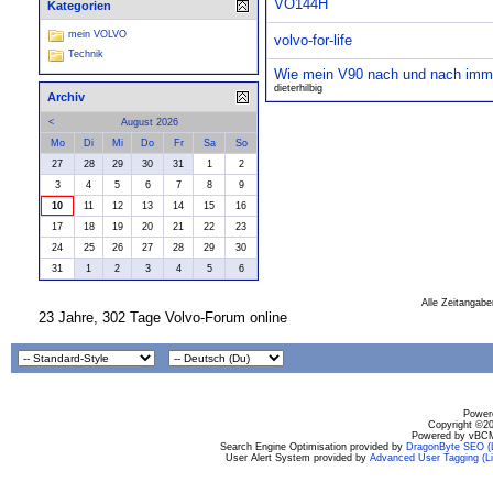
VO144H
Kategorien
mein VOLVO
volvo-for-life
Technik
Wie mein V90 nach und nach imme
dieterhilbig
Archiv
<
August 2026
Mo
Di
Mi
Do
Fr
Sa
So
27
28
29
30
31
1
2
3
4
5
6
7
8
9
10
11
12
13
14
15
16
17
18
19
20
21
22
23
24
25
26
27
28
29
30
31
1
2
3
4
5
6
Alle Zeitangabe
23 Jahre, 302 Tage Volvo-Forum online
Powere
Copyright ©200
Powered by vBCM
Search Engine Optimisation provided by
DragonByte SEO (L
User Alert System provided by
Advanced User Tagging (Li