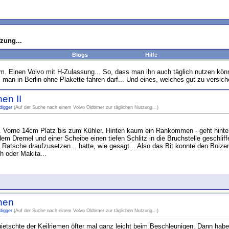
zung...
Blogs
Hilfe
m. Einen Volvo mit H-Zulassung... So, dass man ihn auch täglich nutzen kön
ss man in Berlin ohne Plakette fahren darf... Und eines, welches gut zu versic
en II
digger
(Auf der Suche nach einem Volvo Oldtimer zur täglichen Nutzung...)
ng. Vorne 14cm Platz bis zum Kühler. Hinten kaum ein Rankommen - geht hin
em Dremel und einer Scheibe einen tiefen Schlitz in die Bruchstelle geschliffe
r Ratsche draufzusetzen... hatte, wie gesagt... Also das Bit konnte den Bolzen
h oder Makita...
hen
digger
(Auf der Suche nach einem Volvo Oldtimer zur täglichen Nutzung...)
uietschte der Keilriemen öfter mal ganz leicht beim Beschleunigen. Dann habe