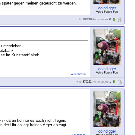
 später gegen meinen getauscht zu werden.
coindigger
Volvo-Forum-Fan
Hits
283278
Kommentare
0
 unterziehen.
sitzbank.
sse im Kunststoff sind:
coindigger
Volvo-Forum-Fan
Weiterlesen...
Hits
370222
Kommentare
1
n - daran konnte es auch nicht liegen.
der Uhr anliegt keinen Ärger erzeugt...
coindigger
Weiterlesen...