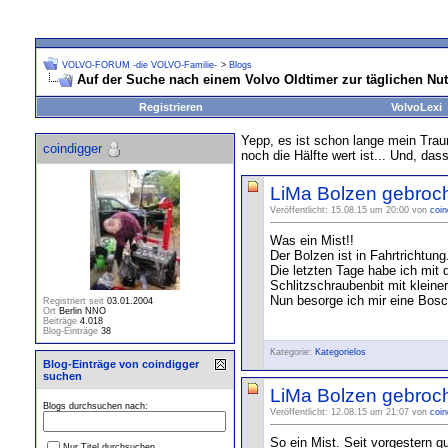
VOLVO-FORUM -die VOLVO-Familie-
>
Blogs
Auf der Suche nach einem Volvo Oldtimer zur täglichen Nut
Registrieren
VolvoLexi
Yepp, es ist schon lange mein Trau
coindigger
noch die Hälfte wert ist... Und, da
LiMa Bolzen gebroch
Veröffentlicht: 15.08.15 um 20:00 von
coin
Was ein Mist!!
Der Bolzen ist in Fahrtrichtu
Die letzten Tage habe ich mit d
Schlitzschraubenbit mit kleine
Nun besorge ich mir eine Bosc
Registriert seit
03.01.2004
Ort
Berlin NNO
Beiträge
4.018
Blog-Einträge
38
Kategorie:
Kategorielos
Blog-Einträge von coindigger
suchen
LiMa Bolzen gebroc
Blogs durchsuchen nach:
Veröffentlicht: 12.08.15 um 21:07 von
coin
So ein Mist. Seit vorgestern q
Nur Titel durchsuchen