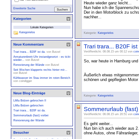
Heute wieder ganz leicht...
Nun habe ich die Spannerschra
Erweiterte Suche
Der in den Motorblock zu schr
nachher...
Kategorien
Lokale Kategorien
Kategorielos
Kategorie:
Kategorielos
Neue Kommentare
Trari trara... B20F ist
Veröffentlicht: 08.08.15 um 00:12 von
coin
Trari trara... B20F ist da.
von
Butzel
Armaturenbrett-Uhr instandgesetzt - es tickt
wieder...
von
Butzel
So, war heute in Hamburg und
Renovierung der Wände
von
Butzel
Seit Wochen klapperts rechts hinter mir...
von
Butzel
Äußerlich etwas mitgenommen, 
Kühlwasser im Stau immer im roten Bereich
schönen und gepflegten Motor 
von
coindigger
Neue Blog-Einträge
Kategorie:
Kategorielos
LiMa Bolzen gebrochen II
LiMa Bolzen gebrochen
Sommerurlaub (fast)
Trari trara... B20F ist da.
Veröffentlicht: 06.08.15 um 20:51 von
coin
Sommerurlaub (fast) vorbei
Renovierung der Wände
Es geht weiter...
Nun bin ich auch wieder aus 
ohne Autos, ohne Fähranleger,
Besucher