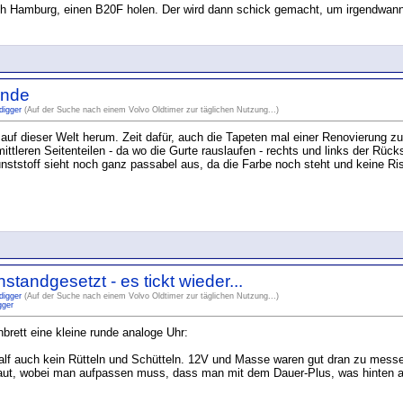
h Hamburg, einen B20F holen. Der wird dann schick gemacht, um irgendwann
ände
digger
(Auf der Suche nach einem Volvo Oldtimer zur täglichen Nutzung...)
auf dieser Welt herum. Zeit dafür, auch die Tapeten mal einer Renovierung zu
ttleren Seitenteilen - da wo die Gurte rauslaufen - rechts und links der Rück
nststoff sieht noch ganz passabel aus, da die Farbe noch steht und keine Ri
standgesetzt - es tickt wieder...
digger
(Auf der Suche nach einem Volvo Oldtimer zur täglichen Nutzung...)
gger
rett eine kleine runde analoge Uhr:
 half auch kein Rütteln und Schütteln. 12V und Masse waren gut dran zu messe
ebaut, wobei man aufpassen muss, dass man mit dem Dauer-Plus, was hinten an 