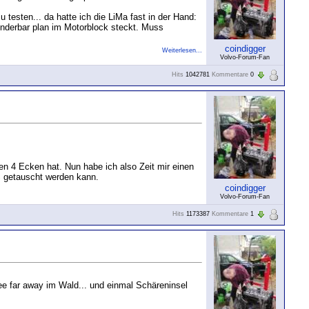
esten... da hatte ich die LiMa fast in der Hand:
underbar plan im Motorblock steckt. Muss
coindigger
Weiterlesen...
Volvo-Forum-Fan
Hits
1042781
Kommentare
0
en 4 Ecken hat. Nun habe ich also Zeit mir einen
S getauscht werden kann.
coindigger
Volvo-Forum-Fan
Hits
1173387
Kommentare
1
 far away im Wald... und einmal Schäreninsel