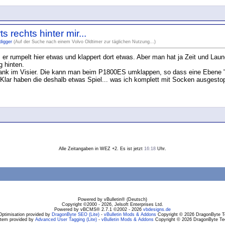
 rechts hinter mir...
digger
(Auf der Suche nach einem Volvo Oldtimer zur täglichen Nutzung...)
. er rumpelt hier etwas und klappert dort etwas. Aber man hat ja Zeit und L
g hinten.
bank im Visier. Die kann man beim P1800ES umklappen, so dass eine Ebene "g
lar haben die deshalb etwas Spiel... was ich komplett mit Socken ausgestopf
Alle Zeitangaben in WEZ +2. Es ist jetzt
16:18
Uhr.
Powered by vBulletin® (Deutsch)
Copyright ©2000 - 2026, Jelsoft Enterprises Ltd.
Powered by vBCMS® 2.7.1 ©2002 - 2026
vbdesigns.de
Optimisation provided by
DragonByte SEO (Lite)
-
vBulletin Mods & Addons
Copyright © 2026 DragonByte Te
stem provided by
Advanced User Tagging (Lite)
-
vBulletin Mods & Addons
Copyright © 2026 DragonByte Tec