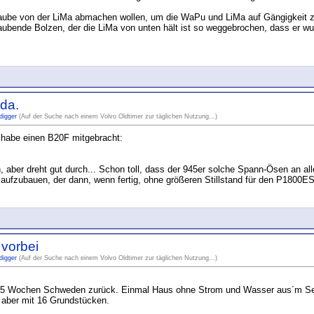
ube von der LiMa abmachen wollen, um die WaPu und LiMa auf Gängigkeit zu t
aubende Bolzen, der die LiMa von unten hält ist so weggebrochen, dass er w
 da.
digger
(Auf der Suche nach einem Volvo Oldtimer zur täglichen Nutzung...)
 habe einen B20F mitgebracht:
aber dreht gut durch... Schon toll, dass der 945er solche Spann-Ösen an all
aufzubauen, der dann, wenn fertig, ohne größeren Stillstand für den P1800E
 vorbei
digger
(Auf der Suche nach einem Volvo Oldtimer zur täglichen Nutzung...)
2.5 Wochen Schweden zurück. Einmal Haus ohne Strom und Wasser aus´m See
 aber mit 16 Grundstücken.