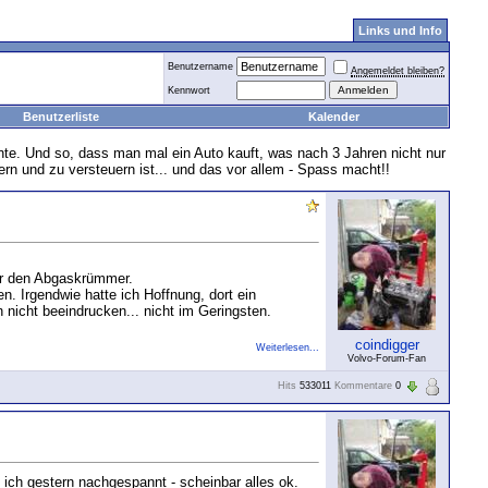
Links und Info
Benutzername
Angemeldet bleiben?
Kennwort
Benutzerliste
Kalender
nte. Und so, dass man mal ein Auto kauft, was nach 3 Jahren nicht nur
hern und zu versteuern ist... und das vor allem - Spass macht!!
ter den Abgaskrümmer.
n. Irgendwie hatte ich Hoffnung, dort ein
 nicht beeindrucken... nicht im Geringsten.
coindigger
Weiterlesen...
Volvo-Forum-Fan
Hits
533011
Kommentare
0
 ich gestern nachgespannt - scheinbar alles ok.