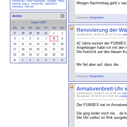
Ferrelch10
Fred Feuerstein
Giselher
Hako
Morgen Nachmittag geht´s nac
historal
jörg_k
roman-911
Sami2013
swisslisa
tomcad
Archiv
Kategorie:
Kategorielos
<
August 2026
Mo
Di
Mi
Do
Fr
Sa
So
Renovierung der W
27
28
29
30
31
1
2
Veröffentlicht: 29.06.15 um 22:13 von
coin
3
4
5
6
7
8
9
42 Jahre tuckert der P1800ES 
10
11
12
13
14
15
16
Angefangen habe ich mit den mi
17
18
19
20
21
22
23
Die Aufsicht auf den blauen Ku
24
25
26
27
28
29
30
31
1
2
3
4
5
6
Mir fiel aber auf, dass die...
Kategorie:
Kategorielos
Armaturenbrett-Uhr in
Veröffentlicht: 24.06.15 um 22:48 von
coin
Aktualisiert: 28.06.15 um 23:29 von
coindi
Der P1800ES hat im Armaturenb
Die ging leider noch nie... da
Die Uhr selbst ist flink ausg
...