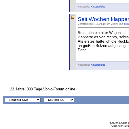
Kategorie:
Kategorielos
Seit Wochen klapperts
Veröffentlicht: 14.06.15 um 22:40 von
coin
So schön ein alter Wagen ist..
klapperte es von rechts, schrä
Als erstes hatte ich die Rück
an großen Bolzen aufgehängt. K
Dann...
Kategorie:
Kategorielos
23 Jahre, 300 Tage Volvo-Forum online
Search Engine 
User Alert Sy