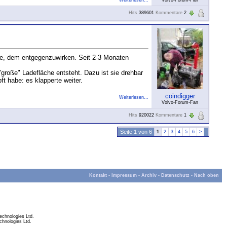
Volvo-Forum-Fan
Hits
389601
Kommentare
2
aune, dem entgegenzuwirken. Seit 2-3 Monaten
roße" Ladefläche entsteht. Dazu ist sie drehbar
t habe: es klapperte weiter.
coindigger
Weiterlesen...
Volvo-Forum-Fan
Hits
920022
Kommentare
1
Seite 1 von 6
1
2
3
4
5
6
>
Kontakt
-
Impressum
-
Archiv
-
Datenschutz
-
Nach oben
chnologies Ltd.
hnologies Ltd.