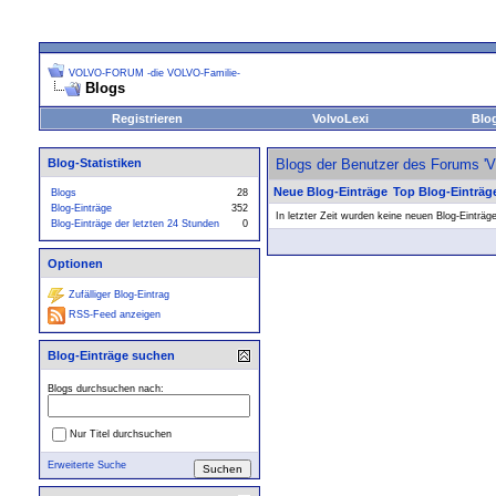
VOLVO-FORUM -die VOLVO-Familie-
Blogs
Registrieren
VolvoLexi
Blo
Blog-Statistiken
Blogs der Benutzer des Forums 
Neue Blog-Einträge
Top Blog-Einträg
Blogs
28
Blog-Einträge
352
In letzter Zeit wurden keine neuen Blog-Einträg
Blog-Einträge der letzten 24 Stunden
0
Optionen
Zufälliger Blog-Eintrag
RSS-Feed anzeigen
Blog-Einträge suchen
Blogs durchsuchen nach:
Nur Titel durchsuchen
Erweiterte Suche