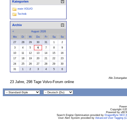
Kategorien
mein VOLVO
Technik
Archiv
<
August 2026
Mo
Di
Mi
Do
Fr
Sa
So
27
28
29
30
31
1
2
3
4
5
6
7
8
9
10
11
12
13
14
15
16
17
18
19
20
21
22
23
24
25
26
27
28
29
30
31
1
2
3
4
5
6
Alle Zeitangabe
23 Jahre, 298 Tage Volvo-Forum online
Powere
Copyright ©200
Powered by vBCM
Search Engine Optimisation provided by
DragonByte SEO (L
User Alert System provided by
Advanced User Tagging (Li