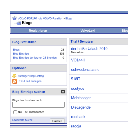
VOLVO-FORUM -die VOLVO-Familie-
>
Blogs
Blogs
Registrieren
VolvoLexi
Blo
Titel
/
Benutzer
Blog-Statistiken
der heiße Urlaub 2019
Blogs
28
Neissekind
Blog-Einträge
352
Blog-Einträge der letzten 24 Stunden
0
VO144H
Optionen
schwedenclassic
Zufälliger Blog-Eintrag
518iT
RSS-Feed anzeigen
scutyde
Blog-Einträge suchen
Mehrhooger
Blogs durchsuchen nach:
DieLegende
Nur Titel durchsuchen
roorback
Erweiterte Suche
racoja