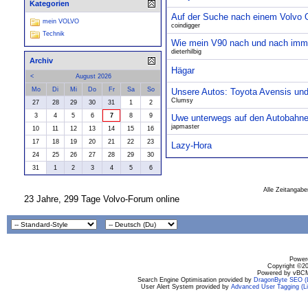
Kategorien
Auf der Suche nach einem Volvo Ol
mein VOLVO
coindigger
Technik
Wie mein V90 nach und nach imme
dieterhilbig
Archiv
Hägar
<
August 2026
Mo
Di
Mi
Do
Fr
Sa
So
Unsere Autos: Toyota Avensis un
Clumsy
27
28
29
30
31
1
2
3
4
5
6
7
8
9
Uwe unterwegs auf den Autobahne
japmaster
10
11
12
13
14
15
16
17
18
19
20
21
22
23
Lazy-Hora
24
25
26
27
28
29
30
31
1
2
3
4
5
6
Alle Zeitangabe
23 Jahre, 299 Tage Volvo-Forum online
Powere
Copyright ©200
Powered by vBCM
Search Engine Optimisation provided by
DragonByte SEO (L
User Alert System provided by
Advanced User Tagging (Li