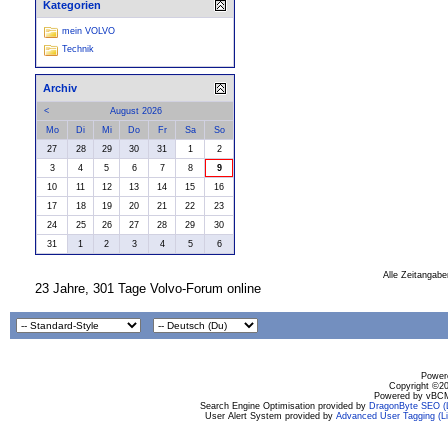
Kategorien
mein VOLVO
Technik
Archiv
<
August 2026
Mo
Di
Mi
Do
Fr
Sa
So
27
28
29
30
31
1
2
3
4
5
6
7
8
9
10
11
12
13
14
15
16
17
18
19
20
21
22
23
24
25
26
27
28
29
30
31
1
2
3
4
5
6
Alle Zeitangabe
23 Jahre, 301 Tage Volvo-Forum online
Powere
Copyright ©200
Powered by vBCM
Search Engine Optimisation provided by
DragonByte SEO (L
User Alert System provided by
Advanced User Tagging (Li