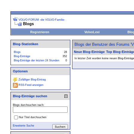
VOLVO-FORUM -die VOLVO-Familie-
Blogs
Registrieren
VolvoLexi
Blo
Blog-Statistiken
Blogs der Benutzer des Forums 
Neue Blog-Einträge
Top Blog-Einträg
Blogs
28
Blog-Einträge
352
In letzter Zeit wurden keine neuen Blog-Einträg
Blog-Einträge der letzten 24 Stunden
0
Optionen
Zufälliger Blog-Eintrag
RSS-Feed anzeigen
Blog-Einträge suchen
Blogs durchsuchen nach:
Nur Titel durchsuchen
Erweiterte Suche