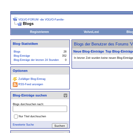
VOLVO-FORUM -die VOLVO-Familie-
Blogs
Registrieren
VolvoLexi
Blo
Blog-Statistiken
Blogs der Benutzer des Forums 
Neue Blog-Einträge
Top Blog-Einträg
Blogs
28
Blog-Einträge
352
In letzter Zeit wurden keine neuen Blog-Einträg
Blog-Einträge der letzten 24 Stunden
0
Optionen
Zufälliger Blog-Eintrag
RSS-Feed anzeigen
Blog-Einträge suchen
Blogs durchsuchen nach:
Nur Titel durchsuchen
Erweiterte Suche