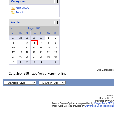
Kategorien
mein VOLVO
Technik
Archiv
<
August 2026
Mo
Di
Mi
Do
Fr
Sa
So
27
28
29
30
31
1
2
3
4
5
6
7
8
9
10
11
12
13
14
15
16
17
18
19
20
21
22
23
24
25
26
27
28
29
30
31
1
2
3
4
5
6
Alle Zeitangabe
23 Jahre, 298 Tage Volvo-Forum online
Powere
Copyright ©200
Powered by vBCM
Search Engine Optimisation provided by
DragonByte SEO (L
User Alert System provided by
Advanced User Tagging (Li