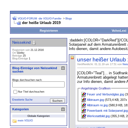
VOLVO-FORUM -die VOLVO-Familie-
>
Blogs
der heiße Urlaub 2019
Registrieren
VolvoLexi
:daddeln:[COLOR="DarkRed"][/COLOR
Neissekind
Solarpanel auf dem Armaturenbrett a
Info dienen, damit andere Autobesit
Registriert seit
21.12.2016
Ort
Görlitz
Beiträge
25
unser heißer Urlaub
Blog-Einträge
1
Veröffentlicht: 01.11.19 um 17:51 von
Neis
Blog-Einträge von Neissekind
suchen
[COLOR="Teal"]... in Südfrank
Armaturenbrett abgelegt hatten
Blogs durchsuchen nach:
zur Info dienen, damit andere 
Angehängte Grafiken
Nur Titel durchsuchen
Feuer und Verbundglas.jpg
(3
Albtraum.jpg
(573,4 KB, 207x 
Erweiterte Suche
Albtraum re.jpg
(580,9 KB, 18
Kategorien
Powerbank mit Solarpanel.jpg
Werkstattbild.jpg
(355,3 KB, 2
Globale Kategorien
mein VOLVO