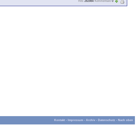
Hits
282984
Kommentare
0
Kontakt
-
Impressum
-
Archiv
-
Datenschutz
-
Nach oben