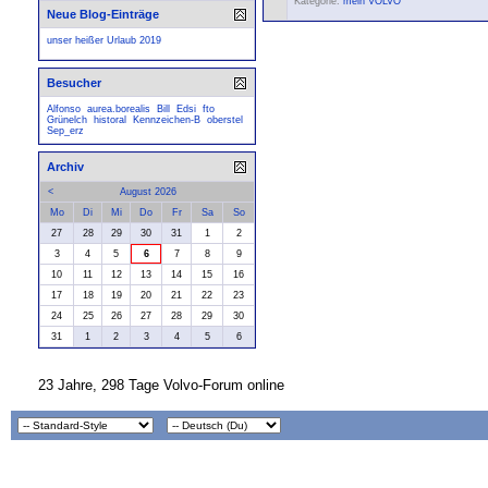
Kategorie:
mein VOLVO
Neue Blog-Einträge
unser heißer Urlaub 2019
Besucher
Alfonso
aurea.borealis
Bill
Edsi
fto
Grünelch
historal
Kennzeichen-B
oberstel
Sep_erz
Archiv
<
August 2026
Mo
Di
Mi
Do
Fr
Sa
So
27
28
29
30
31
1
2
3
4
5
6
7
8
9
10
11
12
13
14
15
16
17
18
19
20
21
22
23
24
25
26
27
28
29
30
31
1
2
3
4
5
6
23 Jahre, 298 Tage Volvo-Forum online