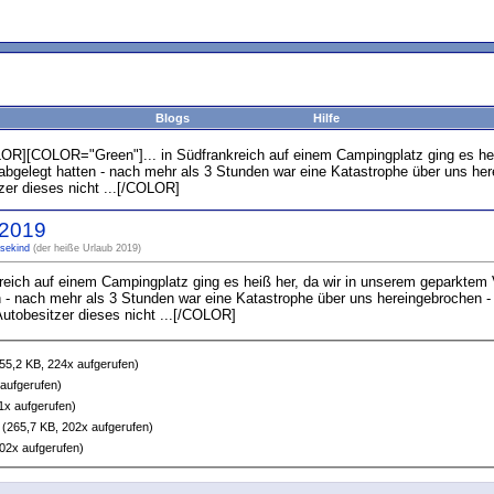
Blogs
Hilfe
][COLOR="Green"]... in Südfrankreich auf einem Campingplatz ging es heiß
bgelegt hatten - nach mehr als 3 Stunden war eine Katastrophe über uns herein
zer dieses nicht ...[/COLOR]
 2019
sekind
(der heiße Urlaub 2019)
reich auf einem Campingplatz ging es heiß her, da wir in unserem geparktem
 - nach mehr als 3 Stunden war eine Katastrophe über uns hereingebrochen - ic
Autobesitzer dieses nicht ...[/COLOR]
55,2 KB, 224x aufgerufen)
aufgerufen)
1x aufgerufen)
(265,7 KB, 202x aufgerufen)
02x aufgerufen)