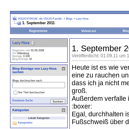
VOLVO-FORUM -die VOLVO-Familie-
>
Blogs
>
Lazy-Hora
1. September 2011
Registrieren
VolvoLexi
Blo
Lazy-Hora
1. September 
Registriert seit
02.09.2008
Ort
Oldenburg
Veröffentlicht: 01.09.11 um 
Beiträge
3.329
Blog-Einträge
32
Heute ist es wie ve
Blog-Einträge von Lazy-Hora
suchen
eine zu rauchen und
dass ich ja nicht m
Blogs durchsuchen nach:
groß.
Nur Titel durchsuchen
Außerdem verfalle 
Erweiterte Suche
:boxer:
Kategorien
Egal, durchhalten i
Lokale Kategorien
Fußschweiß über die
Kategorielos