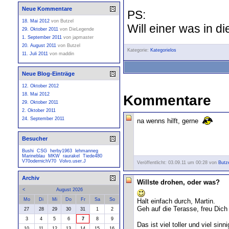
Neue Kommentare
PS:
18. Mai 2012
von
Butzel
Will einer was in di
29. Oktober 2011
von
DieLegende
1. September 2011
von
japmaster
20. August 2011
von
Butzel
Kategorie:
Kategorielos
11. Juli 2011
von
maddin
Neue Blog-Einträge
12. Oktober 2012
18. Mai 2012
Kommentare
29. Oktober 2011
2. Oktober 2011
24. September 2011
na wenns hilft, gerne
Besucher
Bushi
CSG
herby1963
lehmanneg
Marineblau
MKW
raurakel
Tiede480
V70odernichV70
Volvo.user.J
Veröffentlicht: 03.09.11 um 00:28 von
Butz
Archiv
Willste drohen, oder was?
<
August 2026
Mo
Di
Mi
Do
Fr
Sa
So
Halt einfach durch, Martin.
Geh auf die Terasse, freu Dich 
27
28
29
30
31
1
2
3
4
5
6
7
8
9
Das ist viel toller und viel sinni
10
11
12
13
14
15
16