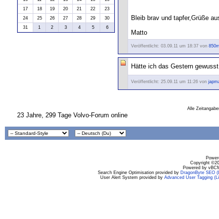
17
18
19
20
21
22
23
Bleib brav und tapfer,Grüße au
24
25
26
27
28
29
30
31
1
2
3
4
5
6
Matto
Veröffentlicht: 03.09.11 um 18:37 von
850m
Hätte ich das Gestern gewusst,
Veröffentlicht: 25.09.11 um 11:26 von
japm
Alle Zeitangabe
23 Jahre, 299 Tage Volvo-Forum online
Powere
Copyright ©200
Powered by vBCM
Search Engine Optimisation provided by
DragonByte SEO (L
User Alert System provided by
Advanced User Tagging (Li