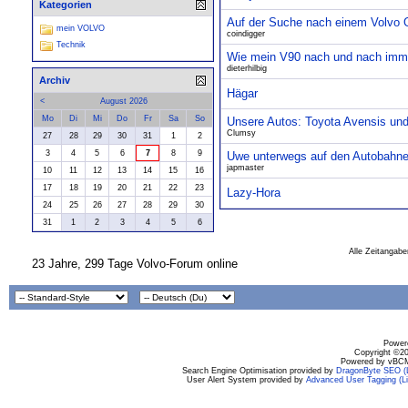
Kategorien
Auf der Suche nach einem Volvo Ol
mein VOLVO
coindigger
Technik
Wie mein V90 nach und nach imme
dieterhilbig
Archiv
Hägar
<
August 2026
Mo
Di
Mi
Do
Fr
Sa
So
Unsere Autos: Toyota Avensis un
Clumsy
27
28
29
30
31
1
2
3
4
5
6
7
8
9
Uwe unterwegs auf den Autobahne
japmaster
10
11
12
13
14
15
16
17
18
19
20
21
22
23
Lazy-Hora
24
25
26
27
28
29
30
31
1
2
3
4
5
6
Alle Zeitangabe
23 Jahre, 299 Tage Volvo-Forum online
Powere
Copyright ©200
Powered by vBCM
Search Engine Optimisation provided by
DragonByte SEO (L
User Alert System provided by
Advanced User Tagging (Li