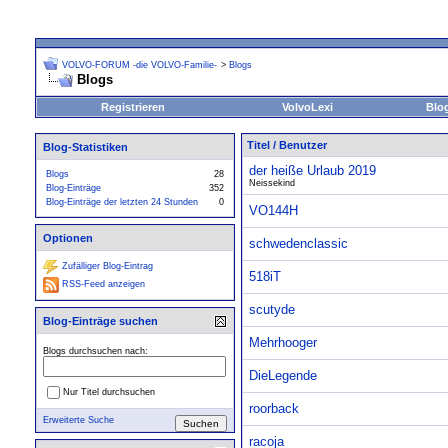
VOLVO-FORUM -die VOLVO-Familie-
>
Blogs
Blogs
Registrieren
VolvoLexi
Blo
Titel
/
Benutzer
Blog-Statistiken
der heiße Urlaub 2019
Blogs
28
Neissekind
Blog-Einträge
352
Blog-Einträge der letzten 24 Stunden
0
VO144H
Optionen
schwedenclassic
Zufälliger Blog-Eintrag
518iT
RSS-Feed anzeigen
scutyde
Blog-Einträge suchen
Mehrhooger
Blogs durchsuchen nach:
DieLegende
Nur Titel durchsuchen
roorback
Erweiterte Suche
racoja