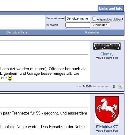
Links und Info
Benutzername
Angemeldet bleiben?
Kennwort
Benutzerliste
Kalender
Clumsy
Volvo-Forum-Fan
mal geputzt werden müssten). Offenbar hat auch die
k Eigenheim und Garage besser eingestuft. Die
a nur
Hits
249098
Kommentare
1
in paar Trennetze für 55,- gegönnt, und ausserdem
och auf die Netze wartet. Das Einsetzen der Netze
Elchdriver77
Volvo-Forum-Fan