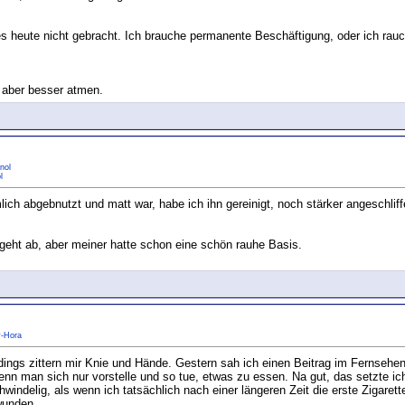
s heute nicht gebracht. Ich brauche permanente Beschäftigung, oder ich rauc
n aber besser atmen.
nol
l
lich abgebnutzt und matt war, habe ich ihn gereinigt, noch stärker angeschlif
 geht ab, aber meiner hatte schon eine schön rauhe Basis.
y-Hora
erdings zittern mir Knie und Hände. Gestern sah ich einen Beitrag im Fernsehe
n man sich nur vorstelle und so tue, etwas zu essen. Na gut, das setzte ich
hwindelig, als wenn ich tatsächlich nach einer längeren Zeit die erste Zigaret
unden....