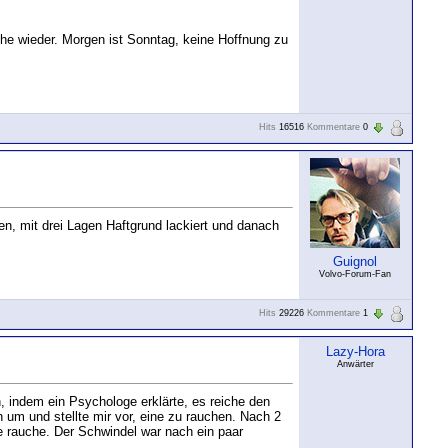
he wieder. Morgen ist Sonntag, keine Hoffnung zu
Hits
16516
Kommentare
0
fen, mit drei Lagen Haftgrund lackiert und danach
Guignol
Volvo-Forum-Fan
Hits
29226
Kommentare
1
Lazy-Hora
Anwärter
n, indem ein Psychologe erklärte, es reiche den
 um und stellte mir vor, eine zu rauchen. Nach 2
te rauche. Der Schwindel war nach ein paar