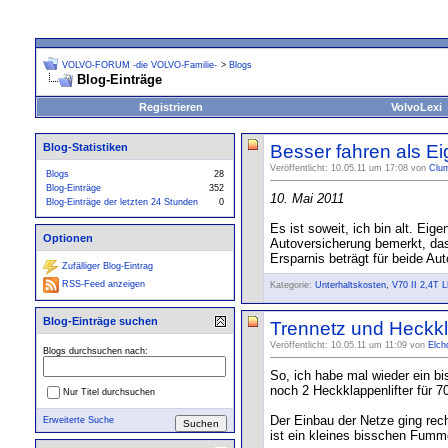
VOLVO-FORUM -die VOLVO-Familie-
>
Blogs
Blog-Einträge
Registrieren
VolvoLexi
Blog-Statistiken
Besser fahren als E
Veröffentlicht: 10.05.11 um 17:08 von
Clu
Blogs
28
Blog-Einträge
352
10. Mai 2011
Blog-Einträge der letzten 24 Stunden
0
Es ist soweit, ich bin alt. Ei
Optionen
Autoversicherung bemerkt, dass
Ersparnis beträgt für beide A
Zufälliger Blog-Eintrag
RSS-Feed anzeigen
Kategorie:
Unterhaltskosten
,
V70 II 2,4T 
Blog-Einträge suchen
Trennetz und Heckkl
Veröffentlicht: 10.05.11 um 11:09 von
Elch
Blogs durchsuchen nach:
So, ich habe mal wieder ein b
noch 2 Heckklappenlifter für 7
Nur Titel durchsuchen
Der Einbau der Netze ging rech
Erweiterte Suche
ist ein kleines bisschen Fumme