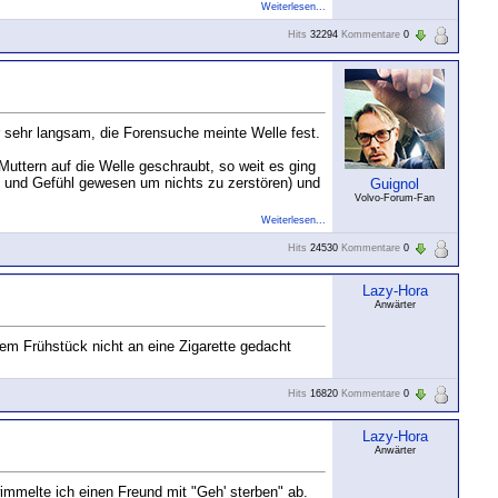
Weiterlesen...
Hits
32294
Kommentare
0
r sehr langsam, die Forensuche meinte Welle fest.
ttern auf die Welle geschraubt, so weit es ging
t und Gefühl gewesen um nichts zu zerstören) und
Guignol
Volvo-Forum-Fan
Weiterlesen...
Hits
24530
Kommentare
0
Lazy-Hora
Anwärter
em Frühstück nicht an eine Zigarette gedacht
Hits
16820
Kommentare
0
Lazy-Hora
Anwärter
immelte ich einen Freund mit "Geh' sterben" ab.