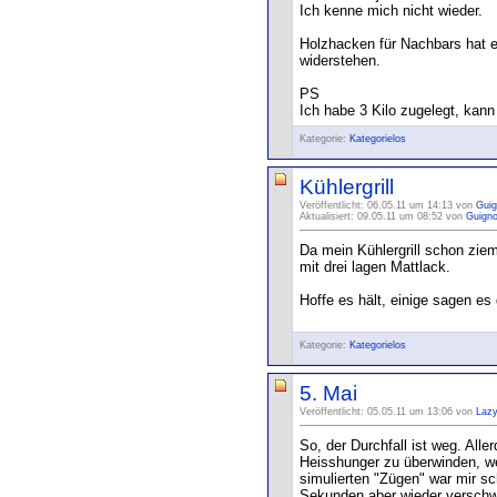
Ich kenne mich nicht wieder.
Holzhacken für Nachbars hat e
widerstehen.
PS
Ich habe 3 Kilo zugelegt, kan
Kategorie:
Kategorielos
Kühlergrill
Veröffentlicht: 06.05.11 um 14:13 von
Guig
Aktualisiert: 09.05.11 um 08:52 von
Guigno
Da mein Kühlergrill schon ziem
mit drei lagen Mattlack.
Hoffe es hält, einige sagen es
Kategorie:
Kategorielos
5. Mai
Veröffentlicht: 05.05.11 um 13:06 von
Laz
So, der Durchfall ist weg. All
Heisshunger zu überwinden, wen
simulierten "Zügen" war mir sc
Sekunden aber wieder verschw