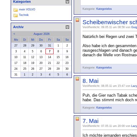
Kategorien
Kategorie:
Kategorielos
mein VOLVO
Technik
Scheibenwischer sc
Archiv
Veröffentlicht: 09.05.11 um 08:56 von
Guig
<
August 2026
Natürlich bei Regen und zwei 
Mo
Di
Mi
Do
Fr
Sa
So
Also habe ich den gesammten A
27
28
29
30
31
1
2
rausgeschlagen und danach geg
3
4
5
6
7
8
9
danach die Welle von Rostnase
10
11
12
13
14
15
16
17
18
19
20
21
22
23
Kategorie:
Kategorielos
24
25
26
27
28
29
30
31
1
2
3
4
5
6
8. Mai
Veröffentlicht: 08.05.11 um 15:47 von
Laz
Puh, die Gier nach Tabak sche
habe. Das stimmt mich doch rel
Kategorie:
Kategorielos
7. Mai
Veröffentlicht: 07.05.11 um 20:00 von
Laz
Ich möchte jemanden erschiesse