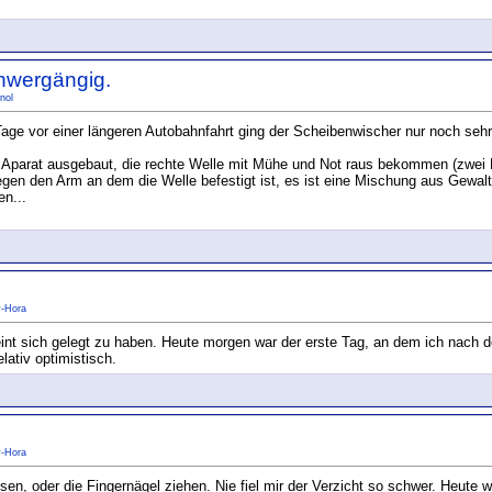
hwergängig.
nol
Tage vor einer längeren Autobahnfahrt ging der Scheibenwischer nur noch seh
parat ausgebaut, die rechte Welle mit Mühe und Not raus bekommen (zwei Mu
en den Arm an dem die Welle befestigt ist, es ist eine Mischung aus Gewal
n...
y-Hora
int sich gelegt zu haben. Heute morgen war der erste Tag, an dem ich nach d
ativ optimistisch.
y-Hora
n, oder die Fingernägel ziehen. Nie fiel mir der Verzicht so schwer. Heute w