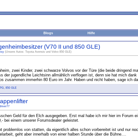
Blogs
Hilfe
igenheimbesitzer (V70 II und 850 GLE)
msy
(Unsere Autos: Toyota Avensis und Volvo 850 GLE)
genheim, zwei Kinder, zwei schwarze Volvos vor der Türe (die beide dringend 
 der jugendliche Leichtsinn allmählich verflogen ist, denn sie hat mich dan
utos zusammen immerhin 80 Euro im Jahr. Haben und nicht haben, sage ich d
LPG
,
850 GLE
appenlifter
driver77
isschen Geld für den Elch ausgegeben. Erst mal habe ich mir hier im Forum e
0,- bei einem unserer Forumsdealer geleistet.
t problemlos von statten, da eigentlich alles schon vorbereitet ist und nur n
larbeit, geht aber innerhalb von einer halben Stunde über die Bühne....