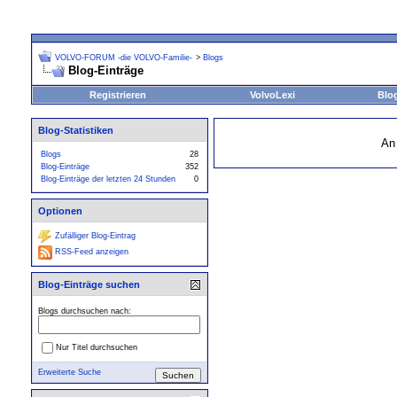
VOLVO-FORUM -die VOLVO-Familie-
>
Blogs
Blog-Einträge
Registrieren
VolvoLexi
Blo
Blog-Statistiken
An
Blogs
28
Blog-Einträge
352
Blog-Einträge der letzten 24 Stunden
0
Optionen
Zufälliger Blog-Eintrag
RSS-Feed anzeigen
Blog-Einträge suchen
Blogs durchsuchen nach:
Nur Titel durchsuchen
Erweiterte Suche