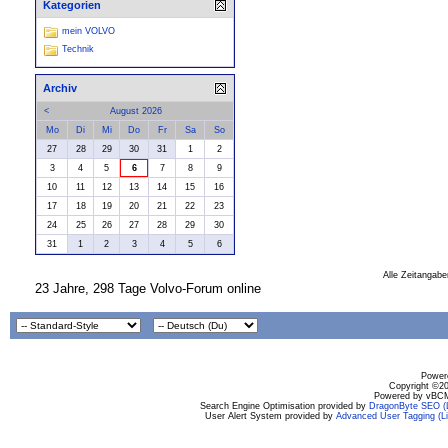
Kategorien
mein VOLVO
Technik
Archiv
<
August 2026
Mo
Di
Mi
Do
Fr
Sa
So
27
28
29
30
31
1
2
3
4
5
6
7
8
9
10
11
12
13
14
15
16
17
18
19
20
21
22
23
24
25
26
27
28
29
30
31
1
2
3
4
5
6
Alle Zeitangabe
23 Jahre, 298 Tage Volvo-Forum online
Powere
Copyright ©200
Powered by vBCM
Search Engine Optimisation provided by
DragonByte SEO (L
User Alert System provided by
Advanced User Tagging (Li