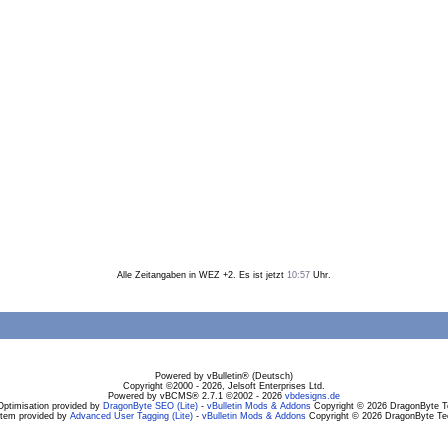
Alle Zeitangaben in WEZ +2. Es ist jetzt
10:57
Uhr.
Powered by vBulletin® (Deutsch)
Copyright ©2000 - 2026, Jelsoft Enterprises Ltd.
Powered by vBCMS® 2.7.1 ©2002 - 2026
vbdesigns.de
Optimisation provided by
DragonByte SEO (Lite)
-
vBulletin Mods & Addons
Copyright © 2026 DragonByte Te
stem provided by
Advanced User Tagging (Lite)
-
vBulletin Mods & Addons
Copyright © 2026 DragonByte Tec