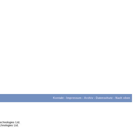
Kontakt
-
Impressum
-
Archiv
-
Datenschutz
-
Nach oben
chnologies Ltd.
hnologies Ltd.