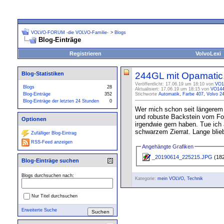
VOLVO-FORUM -die VOLVO-Familie-
>
Blogs
Blog-Einträge
Registrieren
VolvoLexi
Blog-Statistiken
244GL mit Opamatic,
Veröffentlicht: 17.06.19 um 18:10 von
VO1
Blogs
28
Aktualisiert: 17.06.19 um 18:15 von
VO14
Blog-Einträge
352
Stichworte
Automatik
,
Farbe 407
,
Volvo 2
Blog-Einträge der letzten 24 Stunden
0
Wer mich schon seit längerem 
und robuste Backstein vom For
Optionen
irgendwie gern haben. Tue ich 
schwarzem Zierrat. Lange blieb 
Zufälliger Blog-Eintrag
RSS-Feed anzeigen
Angehängte Grafiken
_20190614_225215.JPG
(182
Blog-Einträge suchen
Blogs durchsuchen nach:
Kategorie:
mein VOLVO
,
Technik
Nur Titel durchsuchen
Erweiterte Suche