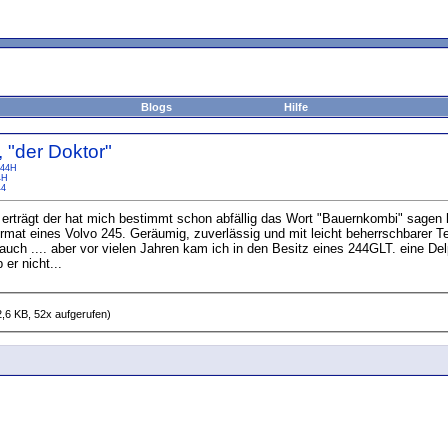
Blogs
Hilfe
 "der Doktor"
44H
4H
44
erträgt der hat mich bestimmt schon abfällig das Wort "Bauernkombi" sagen h
mat eines Volvo 245. Geräumig, zuverlässig und mit leicht beherrschbarer 
auch .... aber vor vielen Jahren kam ich in den Besitz eines 244GLT. eine D
er nicht...
,6 KB, 52x aufgerufen)