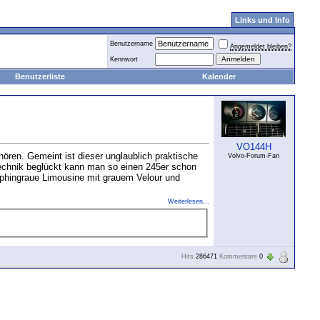
Links und Info
Benutzername
Angemeldet bleiben?
Kennwort
Benutzerliste
Kalender
VO144H
ören. Gemeint ist dieser unglaublich praktische
Volvo-Forum-Fan
Technik beglückt kann man so einen 245er schon
elphingraue Limousine mit grauem Velour und
Weiterlesen...
Hits
286471
Kommentare
0