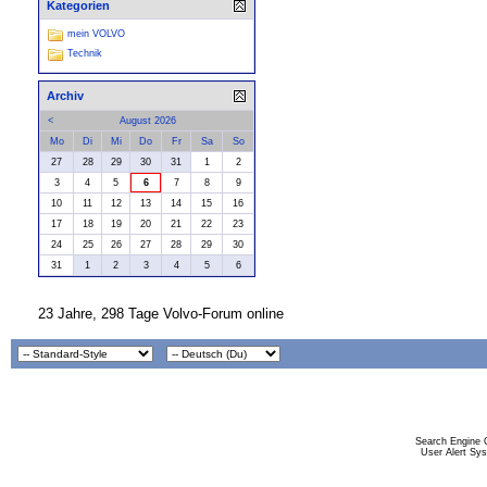
Kategorien
mein VOLVO
Technik
Archiv
<
August 2026
Mo
Di
Mi
Do
Fr
Sa
So
27
28
29
30
31
1
2
3
4
5
6
7
8
9
10
11
12
13
14
15
16
17
18
19
20
21
22
23
24
25
26
27
28
29
30
31
1
2
3
4
5
6
23 Jahre, 298 Tage Volvo-Forum online
Search Engine 
User Alert Sy