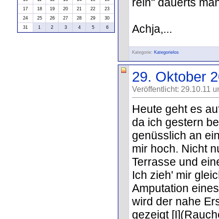
rein" dauerts ma
17
18
19
20
21
22
23
24
25
26
27
28
29
30
Achja,...
31
1
2
3
4
5
6
Kategorie:
Kategorielos
29. Oktober 
Veröffentlicht: 29.10.11 
Heute geht es auf
da ich gestern b
genüsslich an ei
mir hoch. Nicht n
Terrasse und ei
Ich zieh' mir gle
Amputation eines
wird der nahe Er
gezeigt [I](Rauch