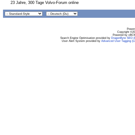
23 Jahre, 300 Tage Volvo-Forum online
Powere
Copyright ©200
Powered by vBCM
Search Engine Optimisation provided by
DragonByte SEO (L
User Alert System provided by
Advanced User Tagging (Li