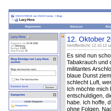
VOLVO-FORUM -die VOLVO-Familie-
>
Blogs
Lazy-Hora
Registrieren
VolvoLexi
Blo
Lazy-Hora
12. Oktober 
Registriert seit
02.09.2008
Veröffentlicht: 12.10.12 
Ort
Oldenburg
Beiträge
3.329
Blog-Einträge
32
Es sind nun scho
Blog-Einträge von Lazy-Hora
Tabakrauch und o
suchen
militantes Arsch
Blogs durchsuchen nach:
blaue Dunst ziem
Nur Titel durchsuchen
schlecht Luft, w
Erweiterte Suche
Ich möchte mich 
entschuldigen, d
Kategorien
habe. Ich hoffe, 
Lokale Kategorien
Kategorielos
ohne Folgen. Nac