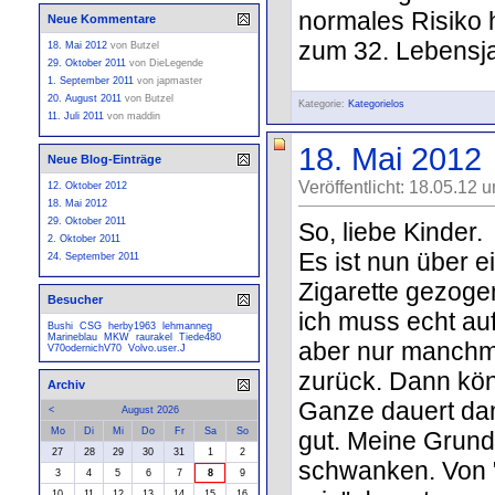
normales Risiko 
Neue Kommentare
zum 32. Lebensja
18. Mai 2012
von
Butzel
29. Oktober 2011
von
DieLegende
1. September 2011
von
japmaster
20. August 2011
von
Butzel
Kategorie:
Kategorielos
11. Juli 2011
von
maddin
18. Mai 2012
Neue Blog-Einträge
Veröffentlicht: 18.05.12 
12. Oktober 2012
18. Mai 2012
29. Oktober 2011
So, liebe Kinder.
2. Oktober 2011
Es ist nun über e
24. September 2011
Zigarette gezoge
Besucher
ich muss echt au
Bushi
CSG
herby1963
lehmanneg
Marineblau
MKW
raurakel
Tiede480
aber nur manchm
V70odernichV70
Volvo.user.J
zurück. Dann kön
Archiv
Ganze dauert dan
<
August 2026
Mo
Di
Mi
Do
Fr
Sa
So
gut. Meine Grund
27
28
29
30
31
1
2
schwanken. Von "v
3
4
5
6
7
8
9
10
11
12
13
14
15
16