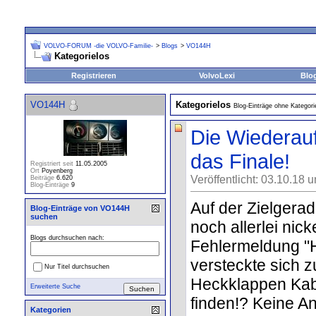
VOLVO-FORUM -die VOLVO-Familie-
>
Blogs
>
VO144H
Kategorielos
Registrieren
VolvoLexi
Blo
VO144H
Kategorielos
Blog-Einträge ohne Kategori
Die Wiederauf
das Finale!
Registriert seit
11.05.2005
Ort
Poyenberg
Veröffentlicht: 03.10.18 
Beiträge
6.620
Blog-Einträge
9
Auf der Zielgera
Blog-Einträge von VO144H
suchen
noch allerlei nick
Blogs durchsuchen nach:
Fehlermeldung "H
versteckte sich z
Nur Titel durchsuchen
Heckklappen Kab
Erweiterte Suche
finden!? Keine A
Kategorien