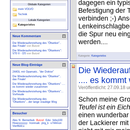
dagegen ein typis
Globale Kategorien
Befestigung der 
mein VOLVO
Technik
verbinden ;-) An
Lokale Kategorien
Lenkeinschlagbe
Kategorielos
die Spur neu ein
Neue Kommentare
werden....
Die Wiederauferstehung des "Öltanker"..
das Finale!
von
Butzel
Die Wiederauferstehung des "Öltankers":
V70 II - D5
von
Butzel
Kategorie:
Kategorielos
Neue Blog-Einträge
Die Wiederauf
244GL mit Opamatic, "der Doktor"
Die Wiederauferstehung des "Öltanker"..
.... es komm
das Finale!
Die Wiederauferstehung des "Öltankers" ....
Veröffentlicht: 27.09.18 
es kommt wieder zusammen
Die Wiederauferstehung des "Öltankers"...
Vorfreude
Schon meine Gro
Die Wiederauferstehung des
"Öltankers"...der lange staubige Weg
Teufel ist ein Ei
einen wunderbar
Besucher
Alex N
Bernerbub
Butzel
Edsi
felixj100
der Lackierer mit 
Heavyyyyyy
Ironmaik
jörg_k
s744mon
Vier8telcu