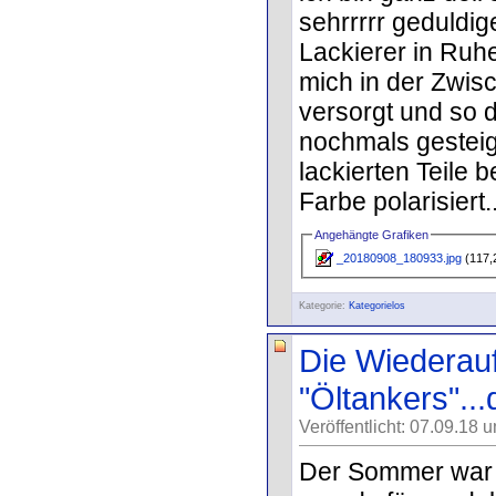
sehrrrrr geduldi
Lackierer in Ruhe
mich in der Zwisc
versorgt und so 
nochmals gesteige
lackierten Teile 
Farbe polarisiert..
Angehängte Grafiken
_20180908_180933.jpg
(117,
Kategorie:
Kategorielos
Die Wiederau
"Öltankers"..
Veröffentlicht: 07.09.18 
Der Sommer war l