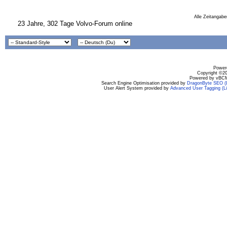
Alle Zeitangabe
23 Jahre, 302 Tage Volvo-Forum online
Powere
Copyright ©200
Powered by vBCM
Search Engine Optimisation provided by
DragonByte SEO (L
User Alert System provided by
Advanced User Tagging (Li