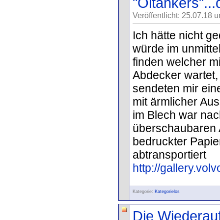
"Öltankers"..
Veröffentlicht: 25.07.18 
Ich hätte nicht g
würde im unmitte
finden welcher m
Abdecker wartet,
sendeten mir eine
mit ärmlicher Au
im Blech war nac
überschaubaren 
bedruckter Papie
abtransportiert
http://gallery.vo
Kategorie:
Kategorielos
Die Wiederau