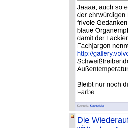
Jaaaa, auch so e
der ehrwürdigen 
frivole Gedanken e
blaue Organempf
damit der Lackie
Fachjargon nennt
http://gallery.vo
Schweißtreibend
Außentemperatur
Bleibt nur noch d
Farbe...
Kategorie:
Kategorielos
Die Wiederau