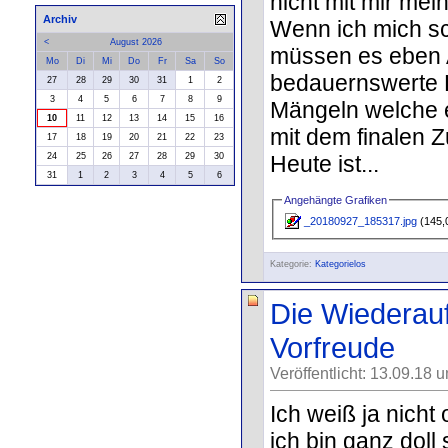
nicht mit mir mei
Archiv
Wenn ich mich s
<
August 2026
müssen es eben 
Mo
Di
Mi
Do
Fr
Sa
So
bedauernswerte L
27
28
29
30
31
1
2
3
4
5
6
7
8
9
Mängeln welche e
10
11
12
13
14
15
16
mit dem finalen
17
18
19
20
21
22
23
Heute ist...
24
25
26
27
28
29
30
31
1
2
3
4
5
6
Angehängte Grafiken
_20180927_185317.jpg
(145,
Kategorie:
Kategorielos
Die Wiederauf
Vorfreude
Veröffentlicht: 13.09.18 
Ich weiß ja nicht
ich bin ganz doll