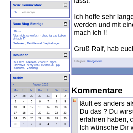
lässt.
Neue Kommentare
Ich ....
von
racoja
Ich hoffe sehr lang
werden und mit eine
Neue Blog-Einträge
mach ich !!
Ich ....
Alles nicht so einfach - aber, ist das Leben
einfach ??
Gedanken, Gefühle und Empfindungen ......
Gruß Ralf, hab euch
Besucher
Kategorie:
Kategorielos
850Fritze
ami745a
chocxtc
elgen
Firstvolvo
herby1963
kleinerC30
pipi
Rubens90
Zoidberg
Archiv
<
August 2026
Kommentare
Mo
Di
Mi
Do
Fr
Sa
So
27
28
29
30
31
1
2
läuft es anders a
3
4
5
6
7
8
9
10
11
12
13
14
15
16
Du das ? Du wirs
17
18
19
20
21
22
23
erfahren haben, d
24
25
26
27
28
29
30
31
1
2
3
4
5
6
Ich wünsche Dir 