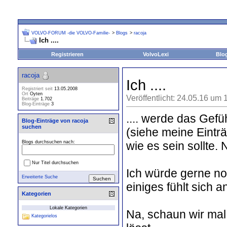
VOLVO-FORUM -die VOLVO-Familie-
>
Blogs
>
racoja
Ich ....
Registrieren
VolvoLexi
Blo
racoja
Ich ....
Registriert seit
13.05.2008
Ort
Oyten
Veröffentlicht: 24.05.16 um 
Beiträge
1.702
Blog-Einträge
3
.... werde das Gefü
Blog-Einträge von racoja
suchen
(siehe meine Eintr
wie es sein sollte.
Blogs durchsuchen nach:
Nur Titel durchsuchen
Ich würde gerne noc
Erweiterte Suche
einiges fühlt sich an
Kategorien
Lokale Kategorien
Na, schaun wir ma
Kategorielos