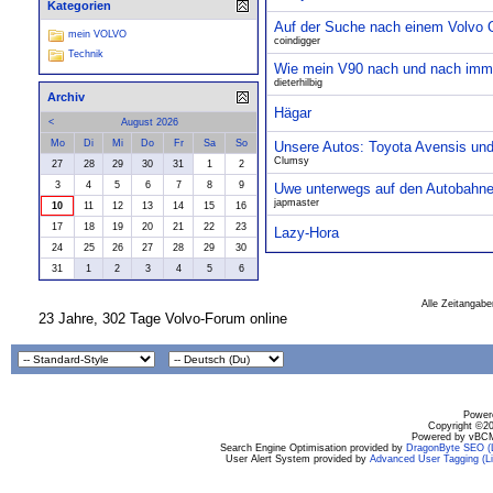
Kategorien
Auf der Suche nach einem Volvo Ol
mein VOLVO
coindigger
Technik
Wie mein V90 nach und nach imme
dieterhilbig
Archiv
Hägar
<
August 2026
Mo
Di
Mi
Do
Fr
Sa
So
Unsere Autos: Toyota Avensis un
Clumsy
27
28
29
30
31
1
2
3
4
5
6
7
8
9
Uwe unterwegs auf den Autobahne
japmaster
10
11
12
13
14
15
16
17
18
19
20
21
22
23
Lazy-Hora
24
25
26
27
28
29
30
31
1
2
3
4
5
6
Alle Zeitangabe
23 Jahre, 302 Tage Volvo-Forum online
Powere
Copyright ©200
Powered by vBCM
Search Engine Optimisation provided by
DragonByte SEO (L
User Alert System provided by
Advanced User Tagging (Li