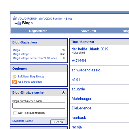
VOLVO-FORUM -die VOLVO-Familie-
>
Blogs
Blogs
Registrieren
VolvoLexi
Blo
Titel
/
Benutzer
Blog-Statistiken
der heiße Urlaub 2019
Blogs
28
Neissekind
Blog-Einträge
352
Blog-Einträge der letzten 24 Stunden
0
VO144H
Optionen
schwedenclassic
Zufälliger Blog-Eintrag
518iT
RSS-Feed anzeigen
scutyde
Blog-Einträge suchen
Mehrhooger
Blogs durchsuchen nach:
DieLegende
Nur Titel durchsuchen
roorback
Erweiterte Suche
racoja