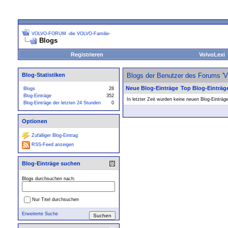
VOLVO-FORUM -die VOLVO-Familie-
Blogs
Registrieren
VolvoLexi
Blog-Statistiken
Blogs der Benutzer des Forums 
Neue Blog-Einträge
Top Blog-Einträg
Blogs
28
Blog-Einträge
352
In letzter Zeit wurden keine neuen Blog-Einträg
Blog-Einträge der letzten 24 Stunden
0
Optionen
Zufälliger Blog-Eintrag
RSS-Feed anzeigen
Blog-Einträge suchen
Blogs durchsuchen nach:
Nur Titel durchsuchen
Erweiterte Suche