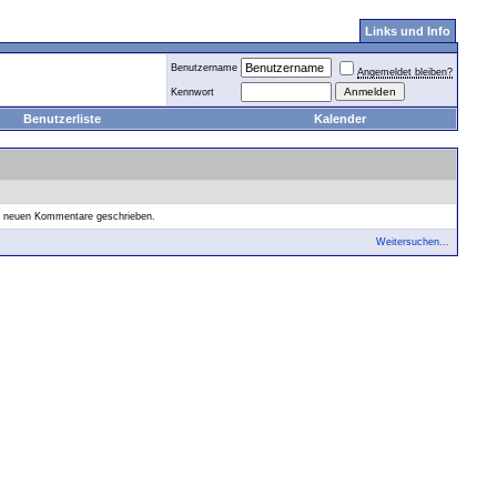
Links und Info
Benutzername
Angemeldet bleiben?
Kennwort
Benutzerliste
Kalender
ne neuen Kommentare geschrieben.
Weitersuchen...