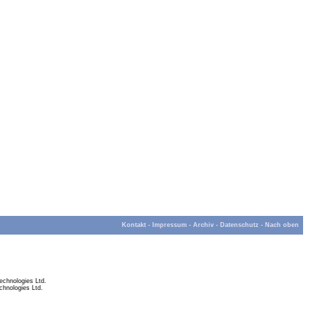
Kontakt
-
Impressum
-
Archiv
-
Datenschutz
-
Nach oben
chnologies Ltd.
hnologies Ltd.