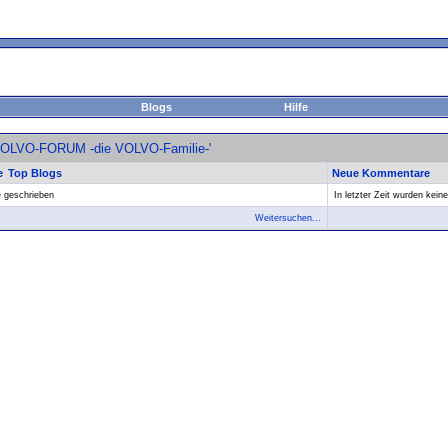
Blogs
Hilfe
'VOLVO-FORUM -die VOLVO-Familie-'
e
Top Blogs
Neue Kommentare
e geschrieben
In letzter Zeit wurden kei
Weitersuchen...