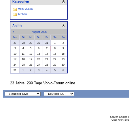
Kategorien
mein VOLVO
Technik
Archiv
<
August 2026
Mo
Di
Mi
Do
Fr
Sa
So
27
28
29
30
31
1
2
3
4
5
6
7
8
9
10
11
12
13
14
15
16
17
18
19
20
21
22
23
24
25
26
27
28
29
30
31
1
2
3
4
5
6
23 Jahre, 299 Tage Volvo-Forum online
Search Engine 
User Alert Sy