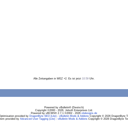
Alle Zeitangaben in WEZ +2. Es ist jetzt
10:59
Uhr.
Powered by vBulletin® (Deutsch)
Copyright ©2000 - 2026, Jelsoft Enterprises Ltd.
Powered by vBCMS® 2.7.1 ©2002 - 2026
vbdesigns.de
Optimisation provided by
DragonByte SEO (Lite)
-
vBulletin Mods & Addons
Copyright © 2026 DragonByte Te
stem provided by
Advanced User Tagging (Lite)
-
vBulletin Mods & Addons
Copyright © 2026 DragonByte Tec