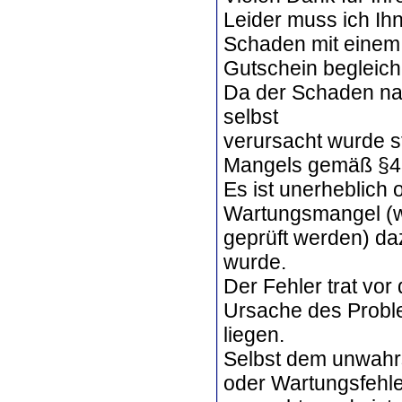
Leider muss ich Ihne
Schaden mit einem
Gutschein begleich
Da der Schaden nach
selbst
verursacht wurde st
Mangels gemäß §439
Es ist unerheblich 
Wartungsmangel (wo
geprüft werden) daz
wurde.
Der Fehler trat vor 
Ursache des Proble
liegen.
Selbst dem unwahrs
oder Wartungsfehler