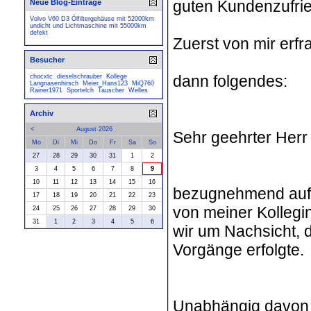
guten Kundenzufrie
Neue Blog-Einträge
Volvo V60 D3 Ölfiltergehäuse mit 52000km
undicht und Lichtmaschine mit 55000km
defekt
Zuerst von mir erf
Besucher
dann folgendes:
chocxtc
dieselschrauber
Kollege
Langnasenhirsch
Meier_Hans123
MiQ760
Rainer1971
Sportelch
Tauscher
Welles
Archiv
<
August 2026
Sehr geehrter Herr
Mo
Di
Mi
Do
Fr
Sa
So
27
28
29
30
31
1
2
3
4
5
6
7
8
9
10
11
12
13
14
15
16
bezugnehmend auf I
17
18
19
20
21
22
23
von meiner Kollegi
24
25
26
27
28
29
30
31
1
2
3
4
5
6
wir um Nachsicht, 
Vorgänge erfolgte.
Unabhängig davon bi