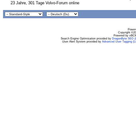
23 Jahre, 301 Tage Volvo-Forum online
Powere
Copyright ©200
Powered by vBCM
Search Engine Optimisation provided by
DragonByte SEO (L
User Alert System provided by
Advanced User Tagging (Li