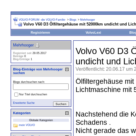
VOLVO-FORUM -die VOLVO-Familie-
>
Blogs
>
Mehrhooger
Volvo V60 D3 Ölfiltergehäuse mit 52000km undicht und Lic
Registrieren
VolvoLexi
Blo
Mehrhooger
Volvo V60 D3 Ö
Registriert seit
29.05.2017
Beiträge
0
undicht und Li
Blog-Einträge
1
Veröffentlicht: 20.06.17 um 
Blog-Einträge von Mehrhooger
suchen
Ölfiltergehäuse mi
Blogs durchsuchen nach:
Lichtmaschine mit
Nur Titel durchsuchen
Erweiterte Suche
Nachstehend die K
Kategorien
Schadens .
Globale Kategorien
mein VOLVO
Nicht gerade das w