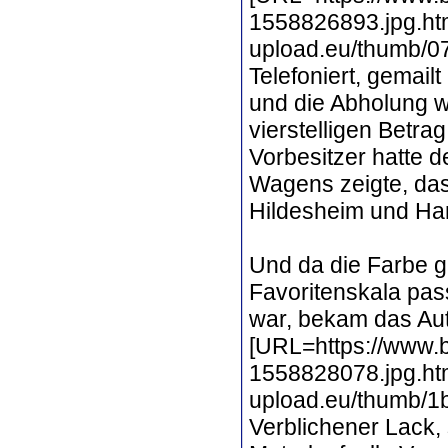
1558826893.jpg.htm
upload.eu/thumb/0
Telefoniert, gemail
und die Abholung w
vierstelligen Betra
Vorbesitzer hatte 
Wagens zeigte, da
Hildesheim und Ha
Und da die Farbe ge
Favoritenskala pas
war, bekam das Au
[URL=https://www.b
1558828078.jpg.htm
upload.eu/thumb/1
Verblichener Lack, 