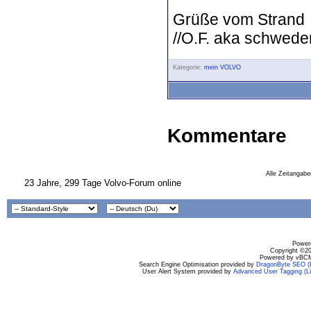
Grüße vom Strand
//O.F. aka schwede
Kategorie:
mein VOLVO
Kommentare
Alle Zeitangabe
23 Jahre, 299 Tage Volvo-Forum online
Powere
Copyright ©200
Powered by vBCM
Search Engine Optimisation provided by
DragonByte SEO (L
User Alert System provided by
Advanced User Tagging (Li