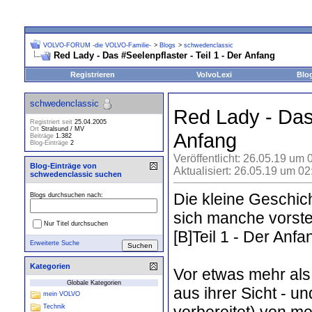
VOLVO-FORUM -die VOLVO-Familie-
>
Blogs
>
schwedenclassic
Red Lady - Das #Seelenpflaster - Teil 1 - Der Anfang
Registrieren
VolvoLexi
Blo
schwedenclassic
Red Lady - Das 
Registriert seit
25.04.2005
Ort
Stralsund / MV
Anfang
Beiträge
1.382
Blog-Einträge
2
Veröffentlicht: 26.05.19 um 
Blog-Einträge von
Aktualisiert: 26.05.19 um 0
schwedenclassic suchen
Die kleine Geschich
Blogs durchsuchen nach:
sich manche vorste
Nur Titel durchsuchen
[B]Teil 1 - Der Anfan
Erweiterte Suche
Kategorien
Vor etwas mehr als
Globale Kategorien
aus ihrer Sicht - u
mein VOLVO
vorbereitet) von m
Technik