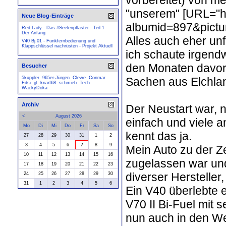
"unserem" [URL="ht
Neue Blog-Einträge
albumid=897&pictu
Red Lady - Das #Seelenpflaster - Teil 1 -
Der Anfang
Alles auch eher unfr
V40 Bj.01 - Funkfernbedienung und
Klappschlüssel nachrüsten - Projekt Aktuell
ich schaute irgendw
den Monaten davor 
Besucher
Sachen aus Elchlan
5kuppler
965er-Jürgen
Clewe
Conmar
Edsi
jjt
knarf68
schmieb
Tech
WackyDoka
Archiv
Der Neustart war, 
<
August 2026
einfach und viele a
Mo
Di
Mi
Do
Fr
Sa
So
kennt das ja.
27
28
29
30
31
1
2
3
4
5
6
7
8
9
Mein Auto zu der Z
10
11
12
13
14
15
16
zugelassen war und
17
18
19
20
21
22
23
diverser Hersteller
24
25
26
27
28
29
30
31
1
2
3
4
5
6
Ein V40 überlebte 
V70 II Bi-Fuel mit
nun auch in den We