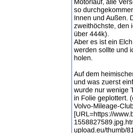
Motorlauf, alle Ver
so durchgekommen 
Innen und Außen. D
zweithöchste, den i
über 444k).
Aber es ist ein Elc
werden sollte und i
holen.
Auf dem heimischen
und was zuerst ein
wurde nur wenige T
in Folie geplottert.
Volvo-Mileage-Club
[URL=https://www.b
1558827589.jpg.htm
upload.eu/thumb/8