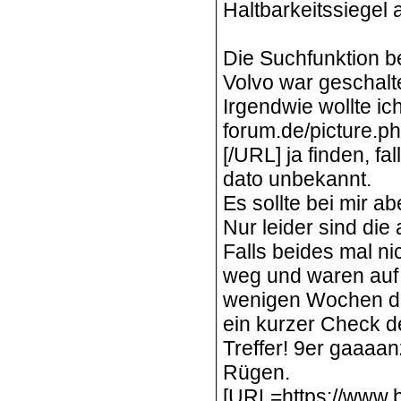
Haltbarkeitssiegel
Die Suchfunktion b
Volvo war geschalte
Irgendwie wollte ic
forum.de/picture.p
[/URL] ja finden, fa
dato unbekannt.
Es sollte bei mir a
Nur leider sind die
Falls beides mal ni
weg und waren auf d
wenigen Wochen da
ein kurzer Check d
Treffer! 9er gaaaa
Rügen.
[URL=https://www.b