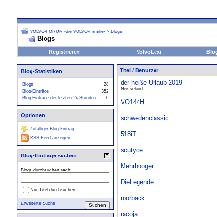
VOLVO-FORUM -die VOLVO-Familie-
>
Blogs
Blogs
Registrieren
VolvoLexi
Blo
Titel
/
Benutzer
Blog-Statistiken
der heiße Urlaub 2019
Blogs
28
Neissekind
Blog-Einträge
352
Blog-Einträge der letzten 24 Stunden
0
VO144H
Optionen
schwedenclassic
Zufälliger Blog-Eintrag
518iT
RSS-Feed anzeigen
scutyde
Blog-Einträge suchen
Mehrhooger
Blogs durchsuchen nach:
DieLegende
Nur Titel durchsuchen
roorback
Erweiterte Suche
racoja