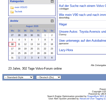
Kategorien
Auf der Suche nach einem Volvo Ol
mein VOLVO
coindigger
Technik
Wie mein V90 nach und nach imme
dieterhilbig
Archiv
Hägar
<
August 2026
Mo
Di
Mi
Do
Fr
Sa
So
Unsere Autos: Toyota Avensis un
Clumsy
27
28
29
30
31
1
2
3
4
5
6
7
8
9
Uwe unterwegs auf den Autobahne
japmaster
10
11
12
13
14
15
16
17
18
19
20
21
22
23
Lazy-Hora
24
25
26
27
28
29
30
31
1
2
3
4
5
6
Alle Zeitangabe
23 Jahre, 302 Tage Volvo-Forum online
Powere
Copyright ©200
Powered by vBCM
Search Engine Optimisation provided by
DragonByte SEO (L
User Alert System provided by
Advanced User Tagging (Li