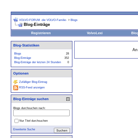
VOLVO-FORUM -die VOLVO-Familie-
>
Blogs
Blog-Einträge
Registrieren
VolvoLexi
Blo
Blog-Statistiken
An
Blogs
28
Blog-Einträge
352
Blog-Einträge der letzten 24 Stunden
0
Optionen
Zufälliger Blog-Eintrag
RSS-Feed anzeigen
Blog-Einträge suchen
Blogs durchsuchen nach:
Nur Titel durchsuchen
Erweiterte Suche