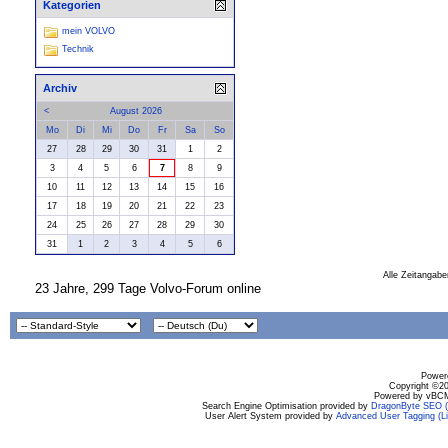
Kategorien
mein VOLVO
Technik
Archiv
<
August 2026
Mo
Di
Mi
Do
Fr
Sa
So
27
28
29
30
31
1
2
3
4
5
6
7
8
9
10
11
12
13
14
15
16
17
18
19
20
21
22
23
24
25
26
27
28
29
30
31
1
2
3
4
5
6
Alle Zeitangabe
23 Jahre, 299 Tage Volvo-Forum online
Powere
Copyright ©200
Powered by vBCM
Search Engine Optimisation provided by
DragonByte SEO (L
User Alert System provided by
Advanced User Tagging (Li