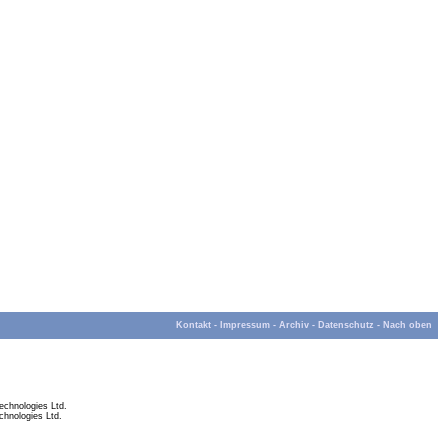
Kontakt
-
Impressum
-
Archiv
-
Datenschutz
-
Nach oben
chnologies Ltd.
hnologies Ltd.