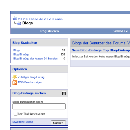
VOLVO-FORUM -die VOLVO-Familie-
Blogs
Registrieren
VolvoLexi
Blog-Statistiken
Blogs der Benutzer des Forums 
Neue Blog-Einträge
Top Blog-Einträg
Blogs
28
Blog-Einträge
352
In letzter Zeit wurden keine neuen Blog-Einträg
Blog-Einträge der letzten 24 Stunden
0
Optionen
Zufälliger Blog-Eintrag
RSS-Feed anzeigen
Blog-Einträge suchen
Blogs durchsuchen nach:
Nur Titel durchsuchen
Erweiterte Suche