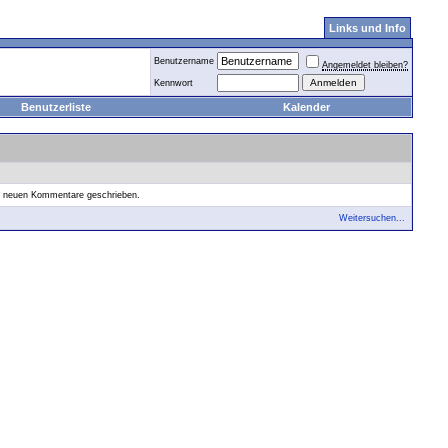
Links und Info
Benutzername
Angemeldet bleiben?
Kennwort
Benutzerliste
Kalender
ne neuen Kommentare geschrieben.
Weitersuchen...