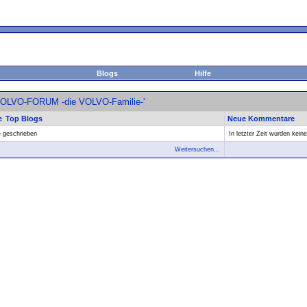
Blogs
Hilfe
'VOLVO-FORUM -die VOLVO-Familie-'
e
Top Blogs
Neue Kommentare
e geschrieben
In letzter Zeit wurden kei
Weitersuchen...