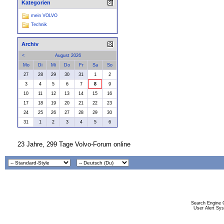
Kategorien
mein VOLVO
Technik
Archiv
<
August 2026
Mo
Di
Mi
Do
Fr
Sa
So
27
28
29
30
31
1
2
3
4
5
6
7
8
9
10
11
12
13
14
15
16
17
18
19
20
21
22
23
24
25
26
27
28
29
30
31
1
2
3
4
5
6
23 Jahre, 299 Tage Volvo-Forum online
Search Engine 
User Alert Sy