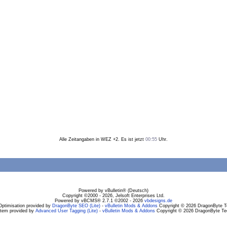
Alle Zeitangaben in WEZ +2. Es ist jetzt
00:55
Uhr.
Powered by vBulletin® (Deutsch)
Copyright ©2000 - 2026, Jelsoft Enterprises Ltd.
Powered by vBCMS® 2.7.1 ©2002 - 2026
vbdesigns.de
Optimisation provided by
DragonByte SEO (Lite)
-
vBulletin Mods & Addons
Copyright © 2026 DragonByte Te
stem provided by
Advanced User Tagging (Lite)
-
vBulletin Mods & Addons
Copyright © 2026 DragonByte Tec