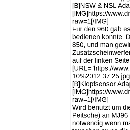
[B]NSW & NSL Adap
[IMG]https://www
raw=1[/IMG]
Für den 960 gab e
bedienen konnte. D
850, und man gewin
Zusatzscheinwerfer
auf der linken Seite
[URL="https://www.
10%2012.37.25.jpg?
[B]Klopfsensor Ada
[IMG]https://www.
raw=1[/IMG]
Wird benutzt um di
Peitsche) an MJ96 
notwendig wenn man