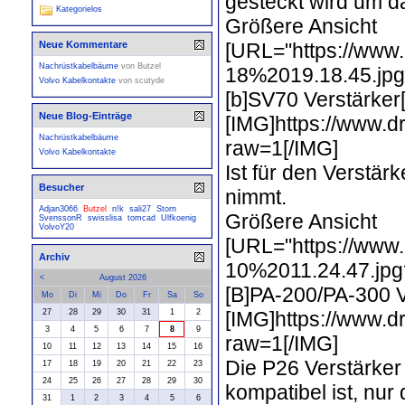
gesteckt wird um d
Kategorielos
Größere Ansicht
[URL="https://www
Neue Kommentare
Nachrüstkabelbäume
von
Butzel
18%2019.18.45.jpg?
Volvo Kabelkontakte
von
scutyde
[b]SV70 Verstärker[
Neue Blog-Einträge
[IMG]https://www
Nachrüstkabelbäume
raw=1[/IMG]
Volvo Kabelkontakte
Ist für den Verstär
Besucher
nimmt.
Adjan3066
Butzel
n!k
sali27
Storn
Größere Ansicht
SvenssonR
swisslisa
tomcad
Ulfkoenig
VolvoY20
[URL="https://www
Archiv
10%2011.24.47.jpg?
<
August 2026
[B]PA-200/PA-300 V
Mo
Di
Mi
Do
Fr
Sa
So
[IMG]https://www
27
28
29
30
31
1
2
3
4
5
6
7
8
9
raw=1[/IMG]
10
11
12
13
14
15
16
Die P26 Verstärker 
17
18
19
20
21
22
23
24
25
26
27
28
29
30
kompatibel ist, nu
31
1
2
3
4
5
6