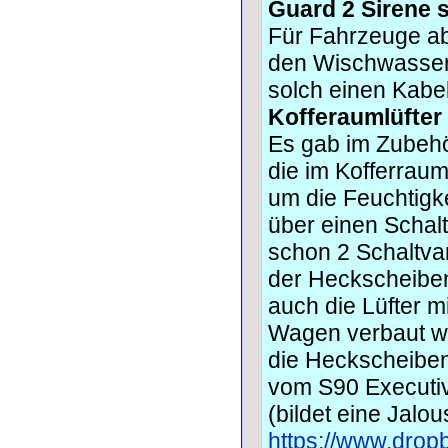
Guard 2 Sirene 
Für Fahrzeuge ab
den Wischwasserb
solch einen Kabe
Kofferaumlüfter
Es gab im Zubehö
die im Kofferrau
um die Feuchtigk
über einen Schal
schon 2 Schaltvar
der Heckscheiben
auch die Lüfter mi
Wagen verbaut wur
die Heckscheiben
vom S90 Executive
(bildet eine Jalo
https://www.drop