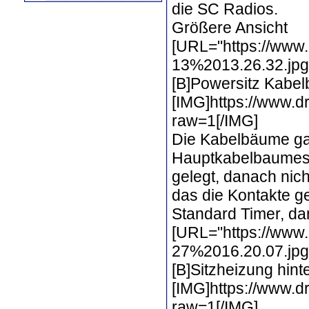
die SC Radios.
Größere Ansicht
[URL="https://www
13%2013.26.32.jpg?
[B]Powersitz Kabel
[IMG]https://www
raw=1[/IMG]
Die Kabelbäume gab
Hauptkabelbaumes.
gelegt, danach nic
das die Kontakte g
Standard Timer, da
[URL="https://www
27%2016.20.07.jpg?
[B]Sitzheizung hint
[IMG]https://www.
raw=1[/IMG]