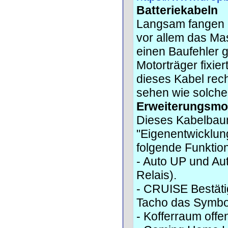
Batteriekabeln
Langsam fangen 
vor allem das Mas
einen Baufehler 
Motorträger fixie
dieses Kabel rech
sehen wie solche
Erweiterungsmo
Dieses Kabelbaum 
"Eigenentwicklun
folgende Funktio
- Auto UP und Aut
Relais).
- CRUISE Bestätig
Tacho das Symbo
- Kofferraum off