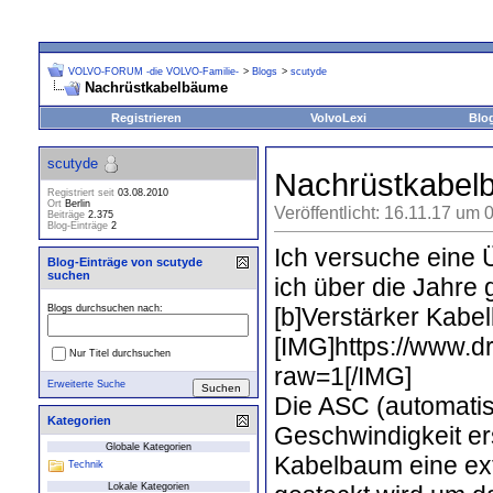
VOLVO-FORUM -die VOLVO-Familie-
>
Blogs
>
scutyde
Nachrüstkabelbäume
Registrieren
VolvoLexi
Blo
scutyde
Nachrüstkabel
Registriert seit
03.08.2010
Ort
Berlin
Veröffentlicht: 16.11.17 um 
Beiträge
2.375
Blog-Einträge
2
Ich versuche eine
Blog-Einträge von scutyde
suchen
ich über die Jahre 
[b]Verstärker Kabe
Blogs durchsuchen nach:
[IMG]https://www
Nur Titel durchsuchen
raw=1[/IMG]
Erweiterte Suche
Die ASC (automatis
Kategorien
Geschwindigkeit er
Globale Kategorien
Kabelbaum eine ext
Technik
Lokale Kategorien