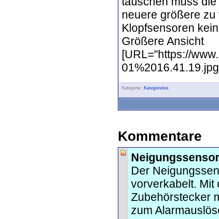
tauschen muss die 
neuere größere zu 
Klopfsensoren kei
Größere Ansicht
[URL="https://www
01%2016.41.19.jpg?
Kategorie:
Kategorielos
Kommentare
Neigungssensor
Der Neigungssens
vorverkabelt. Mi
Zubehörstecker mi
zum Alarmauslös