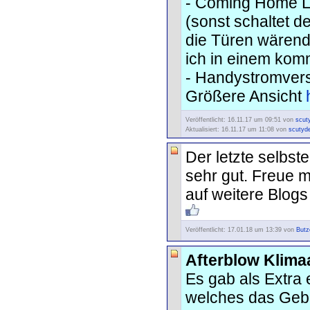
- Coming Home L
(sonst schaltet d
die Türen wärend 
ich in einem kom
- Handystromver
Größere Ansicht
Veröffentlicht: 16.11.17 um 09:51 von
scut
Aktualisiert: 16.11.17 um 11:08 von
scutyd
Der letzte selbst
sehr gut. Freue m
auf weitere Blogs
Veröffentlicht: 17.01.18 um 13:39 von
Butz
Afterblow Klima
Es gab als Extra
welches das Gebl