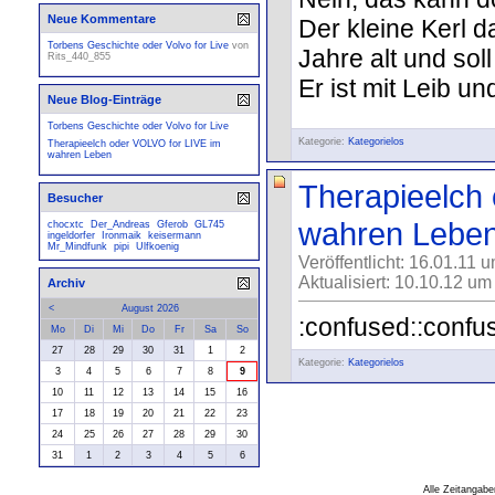
Neue Kommentare
Der kleine Kerl d
Torbens Geschichte oder Volvo for Live
von
Jahre alt und sol
Rits_440_855
Er ist mit Leib un
Neue Blog-Einträge
Torbens Geschichte oder Volvo for Live
Kategorie:
Kategorielos
Therapieelch oder VOLVO for LIVE im
wahren Leben
Therapieelch
Besucher
wahren Lebe
chocxtc
Der_Andreas
Gferob
GL745
ingeldorfer
Ironmaik
keisermann
Mr_Mindfunk
pipi
Ulfkoenig
Veröffentlicht: 16.01.11 
Aktualisiert: 10.10.12 um
Archiv
<
August 2026
:confused::confu
Mo
Di
Mi
Do
Fr
Sa
So
27
28
29
30
31
1
2
Kategorie:
Kategorielos
3
4
5
6
7
8
9
10
11
12
13
14
15
16
17
18
19
20
21
22
23
24
25
26
27
28
29
30
31
1
2
3
4
5
6
Alle Zeitangabe