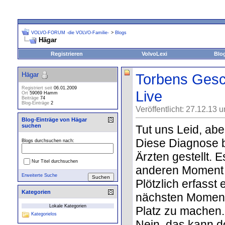
VOLVO-FORUM -die VOLVO-Familie-
>
Blogs
Hägar
Registrieren
VolvoLexi
Blo
Hägar
Torbens Gesch
Registriert seit
06.01.2009
Live
Ort
59069 Hamm
Beiträge
74
Blog-Einträge
2
Veröffentlicht: 27.12.13 
Blog-Einträge von Hägar
suchen
Tut uns Leid, abe
Diese Diagnose 
Blogs durchsuchen nach:
Ärzten gestellt. 
Nur Titel durchsuchen
anderen Moment 
Erweiterte Suche
Plötzlich erfasst
Kategorien
nächsten Moment 
Lokale Kategorien
Platz zu machen.
Kategorielos
Nein, das kann do