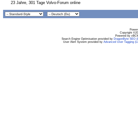
23 Jahre, 301 Tage Volvo-Forum online
Powere
Copyright ©200
Powered by vBCM
Search Engine Optimisation provided by
DragonByte SEO (L
User Alert System provided by
Advanced User Tagging (Li