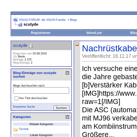
VOLVO-FORUM -die VOLVO-Familie-
>
Blogs
scutyde
Registrieren
VolvoLexi
Blo
scutyde
Nachrüstkab
Registriert seit
03.08.2010
Veröffentlicht: 16.11.17 
Ort
Berlin
Beiträge
2.375
Blog-Einträge
2
Ich versuche ein
Blog-Einträge von scutyde
die Jahre gebaste
suchen
[b]Verstärker Kab
Blogs durchsuchen nach:
[IMG]https://w
Nur Titel durchsuchen
raw=1[/IMG]
Erweiterte Suche
Die ASC (automat
mit MJ96 verkabe
Kategorien
am Kombiinstrume
Globale Kategorien
Technik
Größere...
Lokale Kategorien