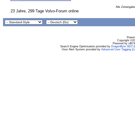
Alle Zeitangabe
23 Jahre, 299 Tage Volvo-Forum online
Powere
Copyright ©200
Powered by vBCM
Search Engine Optimisation provided by
DragonByte SEO (L
User Alert System provided by
Advanced User Tagging (Li