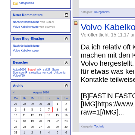
Kategorielos
Kategorie:
Kategorielos
Neue Kommentare
Nachrüstkabelbäume
von
Butzel
Volvo Kabelko
Volvo Kabelkontakte
von
scutyde
Veröffentlicht: 15.11.17 
Neue Blog-Einträge
Da ich relativ of
Nachrüstkabelbäume
Volvo Kabelkontakte
machen mit den Ka
Volvo hergestellt
Besucher
für etwas was kei
Adjan3066
Butzel
n!k
sali27
Storn
SvenssonR
swisslisa
tomcad
Ulfkoenig
VolvoY20
Kontakte teilweis
Archiv
<
August 2026
[B]FASTIN FAST
Mo
Di
Mi
Do
Fr
Sa
So
[IMG]https://ww
27
28
29
30
31
1
2
raw=1[/IMG]...
3
4
5
6
7
8
9
10
11
12
13
14
15
16
17
18
19
20
21
22
23
Kategorie:
Technik
24
25
26
27
28
29
30
31
1
2
3
4
5
6