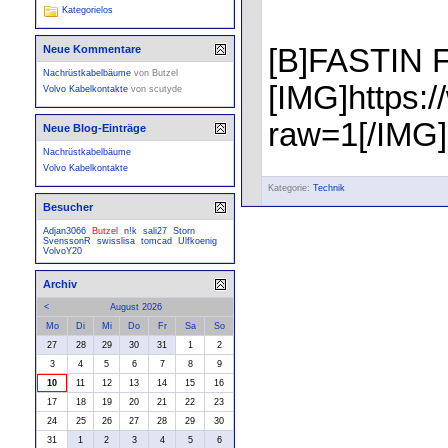
Kategorielos
[B]FASTIN 
Neue Kommentare
Nachrüstkabelbäume
von
Butzel
[IMG]https
Volvo Kabelkontakte
von
scutyde
raw=1[/IMG].
Neue Blog-Einträge
Nachrüstkabelbäume
Volvo Kabelkontakte
Kategorie:
Technik
Besucher
Adjan3066
Butzel
n!k
sali27
Storn
SvenssonR
swisslisa
tomcad
Ulfkoenig
VolvoY20
Archiv
<
August 2026
Mo
Di
Mi
Do
Fr
Sa
So
27
28
29
30
31
1
2
3
4
5
6
7
8
9
10
11
12
13
14
15
16
17
18
19
20
21
22
23
24
25
26
27
28
29
30
31
1
2
3
4
5
6