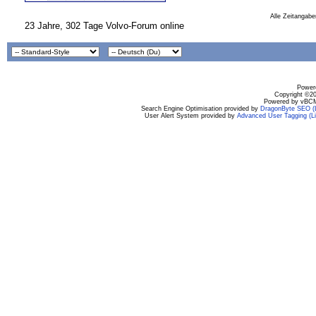
Alle Zeitangabe
23 Jahre, 302 Tage Volvo-Forum online
Powere
Copyright ©200
Powered by vBCM
Search Engine Optimisation provided by
DragonByte SEO (L
User Alert System provided by
Advanced User Tagging (Li