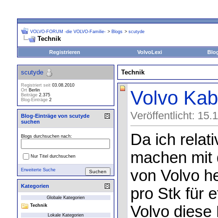
VOLVO-FORUM -die VOLVO-Familie-
>
Blogs
>
scutyde
Technik
Registrieren
VolvoLexi
Blo
scutyde
Technik
Registriert seit
03.08.2010
Volvo Kab
Ort
Berlin
Beiträge
2.375
Blog-Einträge
2
Veröffentlicht: 15
Blog-Einträge von scutyde
suchen
Da ich relat
Blogs durchsuchen nach:
machen mit d
Nur Titel durchsuchen
von Volvo he
Erweiterte Suche
Kategorien
pro Stk für 
Globale Kategorien
Volvo diese 
Technik
Lokale Kategorien