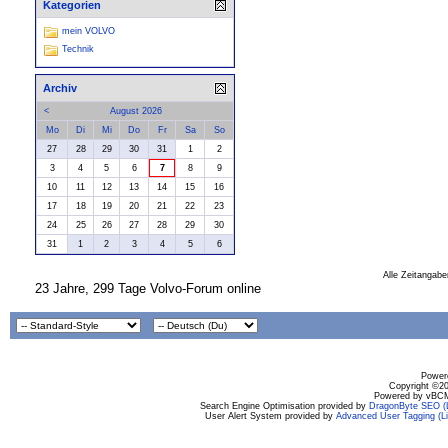
Kategorien
mein VOLVO
Technik
Archiv
<
August 2026
Mo
Di
Mi
Do
Fr
Sa
So
27
28
29
30
31
1
2
3
4
5
6
7
8
9
10
11
12
13
14
15
16
17
18
19
20
21
22
23
24
25
26
27
28
29
30
31
1
2
3
4
5
6
Alle Zeitangabe
23 Jahre, 299 Tage Volvo-Forum online
Powere
Copyright ©200
Powered by vBCM
Search Engine Optimisation provided by
DragonByte SEO (L
User Alert System provided by
Advanced User Tagging (Li