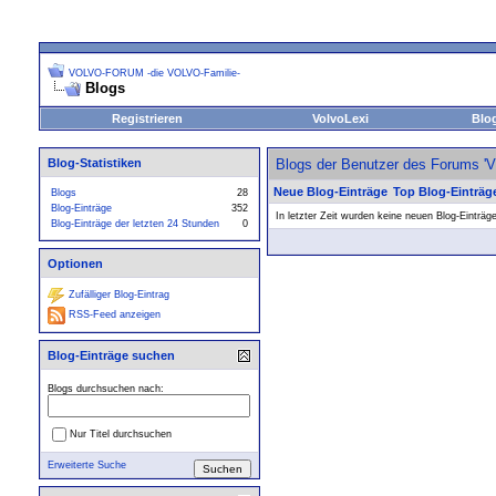
VOLVO-FORUM -die VOLVO-Familie-
Blogs
Registrieren
VolvoLexi
Blo
Blog-Statistiken
Blogs der Benutzer des Forums 
Neue Blog-Einträge
Top Blog-Einträg
Blogs
28
Blog-Einträge
352
In letzter Zeit wurden keine neuen Blog-Einträg
Blog-Einträge der letzten 24 Stunden
0
Optionen
Zufälliger Blog-Eintrag
RSS-Feed anzeigen
Blog-Einträge suchen
Blogs durchsuchen nach:
Nur Titel durchsuchen
Erweiterte Suche