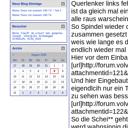
Querlenker links fe
Neue Blog-Einträge
ist da gleich mal 
Meine Tortur mit meinem V40 T4. / Teil 2
Meine Tortur mit meinem V40 T4
alle raus warscheinl
So Spindel wieder d
Besucher
zusammen gesetzt t
Berny
Clay2F
de_schuch
falo
gregorius
JonasK.
miniclip boi
Scheidegger
XC60Duffy
XC60_2019
weis wie lange es d
endlich wieder mal
Archiv
<
August 2026
Hier vor dem Einba
Mo
Di
Mi
Do
Fr
Sa
So
[url]http://forum.v
27
28
29
30
31
1
2
attachmentid=121&
3
4
5
6
7
8
9
10
11
12
13
14
15
16
Und hier Eingebaut 
17
18
19
20
21
22
23
eigendlcih nur ei
24
25
26
27
28
29
30
31
1
2
3
4
5
6
zu sehen was besse
[url]http://forum.v
attachmentid=122&
So die Schei** geht
werd wahnsinnig di