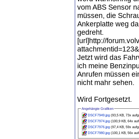
vom ABS Sensor na
müssen, die Schra
Ankerplatte weg da
gedreht.
[url]http://forum.v
attachmentid=123&
Jetzt wird das Fahr
ich meine Benzinp
Anrufen müssen ein
nicht mahr sehen.
Wird Fortgesetzt.
Angehängte Grafiken
DSCF7949.jpg
(93,5 KB, 73x aufg
DSCF7974.jpg
(100,9 KB, 64x auf
DSCF7976.jpg
(97,4 KB, 59x aufg
DSCF7980.jpg
(100,1 KB, 56x auf