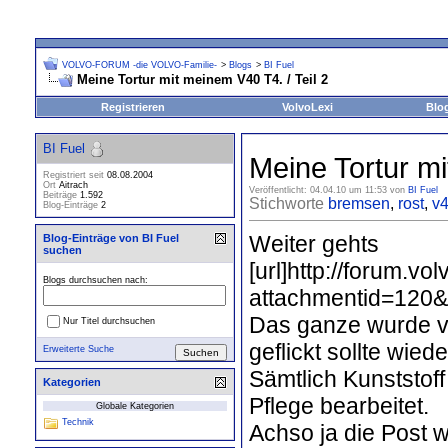
VOLVO-FORUM -die VOLVO-Familie-
>
Blogs
>
BI Fuel
Meine Tortur mit meinem V40 T4. / Teil 2
Registrieren
VolvoLexi
Blo
BI Fuel
Meine Tortur mi
Registriert seit
08.08.2004
Ort
Aitrach
Veröffentlicht: 04.04.10 um 11:53 von
BI Fuel
Beiträge
1.592
Stichworte
bremsen
,
rost
,
v
Blog-Einträge
2
Weiter gehts
Blog-Einträge von BI Fuel
suchen
[url]http://forum.v
Blogs durchsuchen nach:
attachmentid=120&
Das ganze wurde vo
Nur Titel durchsuchen
geflickt sollte wiede
Erweiterte Suche
Sämtlich Kunststoff
Kategorien
Pflege bearbeitet.
Globale Kategorien
Technik
Achso ja die Post 