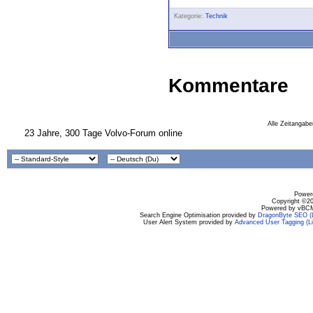
Kategorie:
Technik
Kommentare
Alle Zeitangabe
23 Jahre, 300 Tage Volvo-Forum online
Powere
Copyright ©200
Powered by vBCM
Search Engine Optimisation provided by
DragonByte SEO (L
User Alert System provided by
Advanced User Tagging (Li