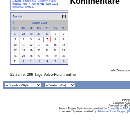
Kommentare
Dawina
Ferrelch10
Giselher
Hako
historal
jörg_k
roman-911
Sami2013
swisslisa
tomcad
Archiv
<
August 2026
Mo
Di
Mi
Do
Fr
Sa
So
27
28
29
30
31
1
2
3
4
5
6
7
8
9
10
11
12
13
14
15
16
17
18
19
20
21
22
23
24
25
26
27
28
29
30
31
1
2
3
4
5
6
Alle Zeitangabe
23 Jahre, 299 Tage Volvo-Forum online
Powere
Copyright ©200
Powered by vBCM
Search Engine Optimisation provided by
DragonByte SEO (L
User Alert System provided by
Advanced User Tagging (Li