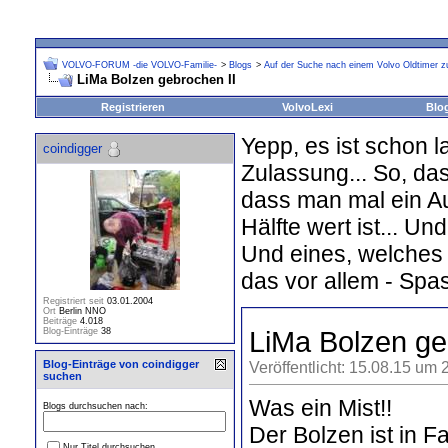
VOLVO-FORUM -die VOLVO-Familie-
>
Blogs
>
Auf der Suche nach einem Volvo Oldtimer zu
LiMa Bolzen gebrochen II
Registrieren
VolvoLexi
Blo
Yepp, es ist schon 
coindigger
Zulassung... So, da
dass man mal ein Au
Hälfte wert ist... Un
Und eines, welches g
das vor allem - Spa
Registriert seit
03.01.2004
Ort
Berlin NNO
Beiträge
4.018
LiMa Bolzen ge
Blog-Einträge
38
Blog-Einträge von coindigger
Veröffentlicht: 15.08.15 um 
suchen
Was ein Mist!!
Blogs durchsuchen nach:
Der Bolzen ist in F
Nur Titel durchsuchen