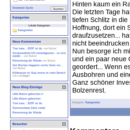
Hinten kaum ein R
Erweiterte Suche
Die letzten Tage h
Kategorien
tiefen Schlitz in di
Hoffnung, dort ein 
Lokale Kategorien
Kategorielos
draufzusetzen... ha
nicht beeindrucken.
Neue Kommentare
Trari trara... B20F ist da.
von
Butzel
Nun besorge ich m
Armaturenbrett-Uhr instandgesetzt - es tickt
wieder...
von
Butzel
und ein paar neue 
Renovierung der Wände
von
Butzel
geordert... Wenn es
Seit Wochen klapperts rechts hinter mir...
von
Butzel
Ausbohren und eine
Kühlwasser im Stau immer im roten Bereich
von
coindigger
Ganz schöner Inves
Neue Blog-Einträge
Bolzenrest.
LiMa Bolzen gebrochen II
LiMa Bolzen gebrochen
Kategorie:
Kategorielos
Trari trara... B20F ist da.
Sommerurlaub (fast) vorbei
Renovierung der Wände
Besucher