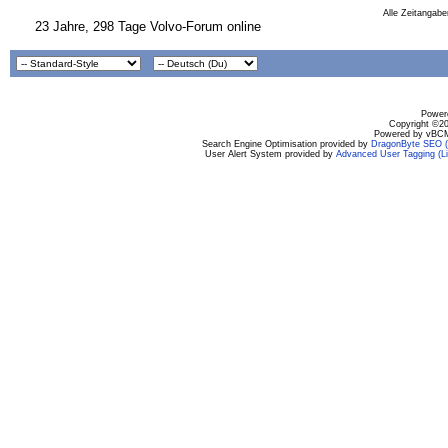
Alle Zeitangabe
23 Jahre, 298 Tage Volvo-Forum online
Powere
Copyright ©200
Powered by vBCM
Search Engine Optimisation provided by
DragonByte SEO (L
User Alert System provided by
Advanced User Tagging (Li