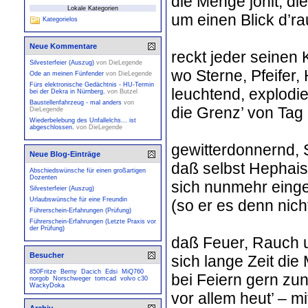
die Menge johlt, d
Lokale Kategorien
um einen Blick d’ra
Kategorielos
Neue Kommentare
reckt jeder seinen
Silvesterfeier (Auszug)
von
DieLegende
wo Sterne, Pfeifer,
Ode an meinen Fünfender
von
DieLegende
Fürs elektronische Gedächtnis - HU-Termin
leuchtend, explodi
bei der Dekra in Nürnberg.
von
Butzel
Baustellenfahrzeug - mal anders
von
die Grenz’ von Tag
DieLegende
Wiederbelebung des Unfallelchs... ist
abgeschlossen.
von
DieLegende
gewitterdonnernd, 
Neue Blog-Einträge
daß selbst Hephais
Abschiedswünsche für einen großartigen
Dozenten
sich nunmehr eing
Silvesterfeier (Auszug)
Urlaubswünsche für eine Freundin
(so er es denn nich
Führerschein-Erfahrungen (Prüfung)
Führerschein-Erfahrungen (Letzte Praxis vor
der Prüfung)
daß Feuer, Rauch 
Besucher
sich lange Zeit di
850Fritze
Berny
Dacich
Edsi
MiQ760
bei Feiern gern zu
norgob
Norschweger
tomcad
volvo c30
WackyDoka
vor allem heut’ – m