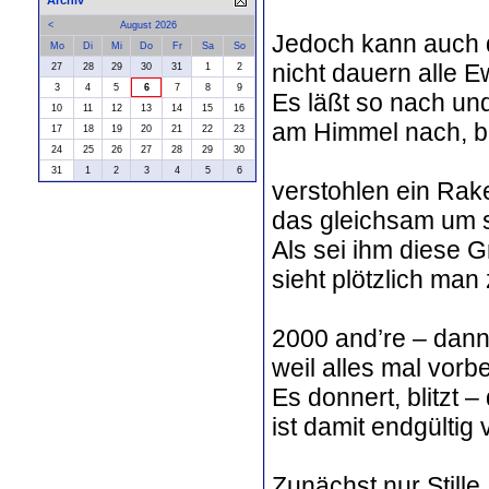
Archiv
<
August 2026
Jedoch kann auch d
Mo
Di
Mi
Do
Fr
Sa
So
nicht dauern alle Ew
27
28
29
30
31
1
2
3
4
5
6
7
8
9
Es läßt so nach un
10
11
12
13
14
15
16
am Himmel nach, bis
17
18
19
20
21
22
23
24
25
26
27
28
29
30
31
1
2
3
4
5
6
verstohlen ein Rake
das gleichsam um s
Als sei ihm diese 
sieht plötzlich ma
2000 and’re – dann 
weil alles mal vorb
Es donnert, blitzt –
ist damit endgültig 
Zunächst nur Stille