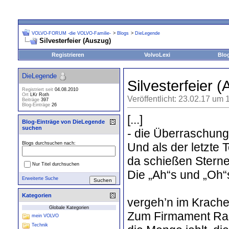
VOLVO-FORUM -die VOLVO-Familie-
>
Blogs
>
DieLegende
Silvesterfeier (Auszug)
Registrieren
VolvoLexi
Blo
DieLegende
Silvesterfeier 
Registriert seit
04.08.2010
Ort
LKr Roth
Veröffentlicht: 23.02.17 um 
Beiträge
397
Blog-Einträge
26
[...]
Blog-Einträge von DieLegende
suchen
- die Überraschung
Und als der letzte 
Blogs durchsuchen nach:
da schießen Sterne
Nur Titel durchsuchen
Die „Ah“s und „Oh
Erweiterte Suche
Kategorien
vergeh’n im Krache
Globale Kategorien
Zum Firmament Rak
mein VOLVO
Technik