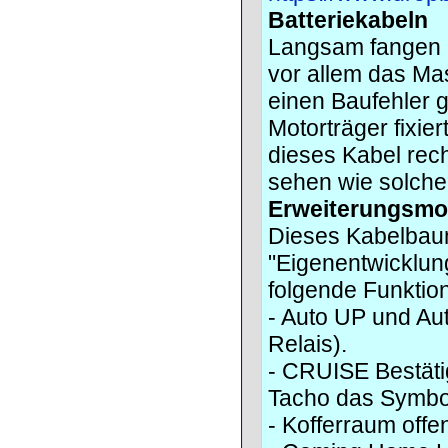
Batteriekabeln
Langsam fangen 
vor allem das Mas
einen Baufehler 
Motorträger fixie
dieses Kabel rech
sehen wie solche
Erweiterungsmo
Dieses Kabelbaum 
"Eigenentwicklun
folgende Funktio
- Auto UP und Aut
Relais).
- CRUISE Bestätig
Tacho das Symbo
- Kofferraum off