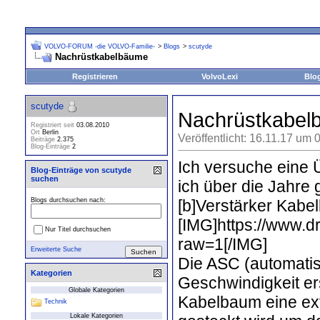
VOLVO-FORUM -die VOLVO-Familie-
>
Blogs
>
scutyde
Nachrüstkabelbäume
Registrieren
VolvoLexi
Blo
scutyde
Nachrüstkabel
Registriert seit
03.08.2010
Ort
Berlin
Veröffentlicht: 16.11.17 um 
Beiträge
2.375
Blog-Einträge
2
Ich versuche eine
Blog-Einträge von scutyde
suchen
ich über die Jahre 
[b]Verstärker Kabe
Blogs durchsuchen nach:
[IMG]https://www
Nur Titel durchsuchen
raw=1[/IMG]
Erweiterte Suche
Die ASC (automatis
Kategorien
Geschwindigkeit er
Globale Kategorien
Kabelbaum eine ext
Technik
Lokale Kategorien