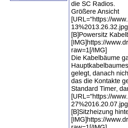
die SC Radios.
Größere Ansicht
[URL="https://www
13%2013.26.32.jpg?
[B]Powersitz Kabel
[IMG]https://www
raw=1[/IMG]
Die Kabelbäume gab
Hauptkabelbaumes.
gelegt, danach nic
das die Kontakte g
Standard Timer, da
[URL="https://www
27%2016.20.07.jpg?
[B]Sitzheizung hint
[IMG]https://www.
raw=1[/IMG]