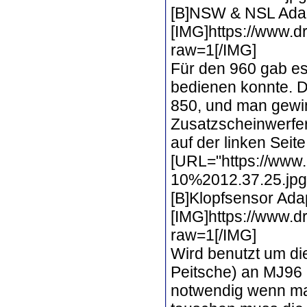
[B]NSW & NSL Adap
[IMG]https://www
raw=1[/IMG]
Für den 960 gab e
bedienen konnte. D
850, und man gewin
Zusatzscheinwerfer
auf der linken Seite
[URL="https://www.
10%2012.37.25.jpg?
[B]Klopfsensor Ada
[IMG]https://www.
raw=1[/IMG]
Wird benutzt um di
Peitsche) an MJ96 
notwendig wenn man