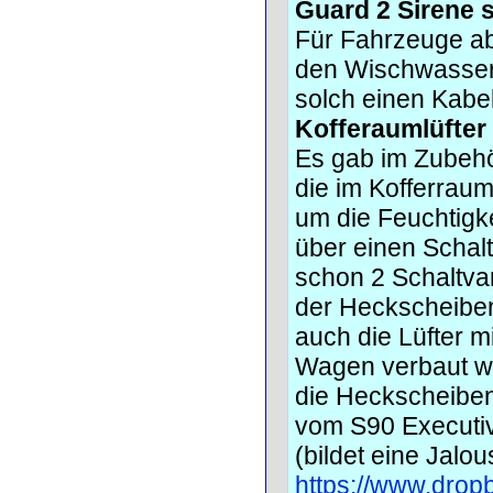
Guard 2 Sirene 
Für Fahrzeuge ab
den Wischwasserb
solch einen Kabe
Kofferaumlüfter
Es gab im Zubehö
die im Kofferrau
um die Feuchtigk
über einen Schal
schon 2 Schaltvar
der Heckscheiben
auch die Lüfter mi
Wagen verbaut wur
die Heckscheiben
vom S90 Executive
(bildet eine Jalo
https://www.drop