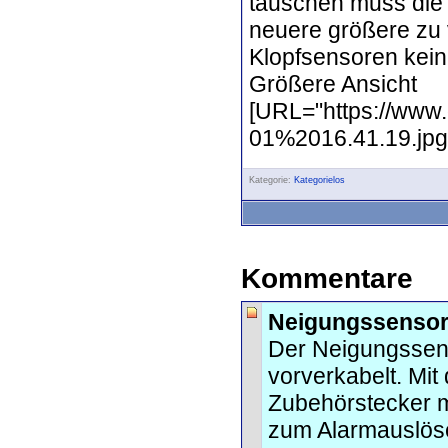
tauschen muss die 
neuere größere zu 
Klopfsensoren kei
Größere Ansicht
[URL="https://www
01%2016.41.19.jpg?
Kategorie:
Kategorielos
Kommentare
Neigungssensor
Der Neigungssens
vorverkabelt. Mi
Zubehörstecker mi
zum Alarmauslös