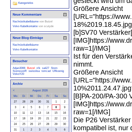
gesteckt wird um d
Kategorielos
Größere Ansicht
[URL="https://www
Neue Kommentare
Nachrüstkabelbäume
von
Butzel
18%2019.18.45.jpg?
Volvo Kabelkontakte
von
scutyde
[b]SV70 Verstärker[
Neue Blog-Einträge
[IMG]https://www
Nachrüstkabelbäume
raw=1[/IMG]
Volvo Kabelkontakte
Ist für den Verstär
Besucher
nimmt.
Adjan3066
Butzel
n!k
sali27
Storn
Größere Ansicht
SvenssonR
swisslisa
tomcad
Ulfkoenig
VolvoY20
[URL="https://www
Archiv
10%2011.24.47.jpg?
<
August 2026
[B]PA-200/PA-300 V
Mo
Di
Mi
Do
Fr
Sa
So
[IMG]https://www
27
28
29
30
31
1
2
3
4
5
6
7
8
9
raw=1[/IMG]
10
11
12
13
14
15
16
Die P26 Verstärker 
17
18
19
20
21
22
23
24
25
26
27
28
29
30
kompatibel ist, nu
31
1
2
3
4
5
6