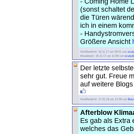
- Coming Home L
(sonst schaltet d
die Türen wärend 
ich in einem kom
- Handystromver
Größere Ansicht
Veröffentlicht: 16.11.17 um 09:51 von
scut
Aktualisiert: 16.11.17 um 11:08 von
scutyd
Der letzte selbst
sehr gut. Freue m
auf weitere Blogs
Veröffentlicht: 17.01.18 um 13:39 von
Butz
Afterblow Klima
Es gab als Extra
welches das Gebl