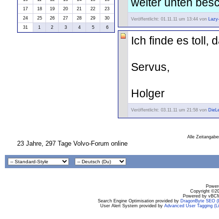
weiter unten besch
17
18
19
20
21
22
23
24
25
26
27
28
29
30
Veröffentlicht: 01.11.11 um 13:44 von
Lazy
31
1
2
3
4
5
6
Ich finde es toll,
Servus,
Holger
Veröffentlicht: 03.11.11 um 21:58 von
DieL
Alle Zeitangabe
23 Jahre, 297 Tage Volvo-Forum online
Powere
Copyright ©200
Powered by vBCM
Search Engine Optimisation provided by
DragonByte SEO (L
User Alert System provided by
Advanced User Tagging (Li