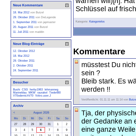
warnen will)[/I]. Ha
Neue Kommentare
Schlüssel auf frisch
18. Mai 2012
von
Butzel
29. Oktober 2011
von
DieLegende
Kategorie:
Kategorielos
1. September 2011
von
japmaster
20. August 2011
von
Butzel
11. Juli 2011
von
maddin
Neue Blog-Einträge
Kommentare
12. Oktober 2012
18. Mai 2012
29. Oktober 2011
müsstest Du nicht
2. Oktober 2011
sein ?
24. September 2011
Bleib stark. Es 
Besucher
werden !!
Bushi
CSG
herby1963
lehmanneg
Marineblau
MKW
raurakel
Tiede480
V70odernichV70
Volvo.user.J
Veröffentlicht: 01.11.11 um 11:14 von
Butze
Archiv
Tja, der physisc
<
August 2026
Mo
Di
Mi
Do
Fr
Sa
So
der Gedanke an e
27
28
29
30
31
1
2
eine ganze Weile.
3
4
5
6
7
8
9
10
11
12
13
14
15
16