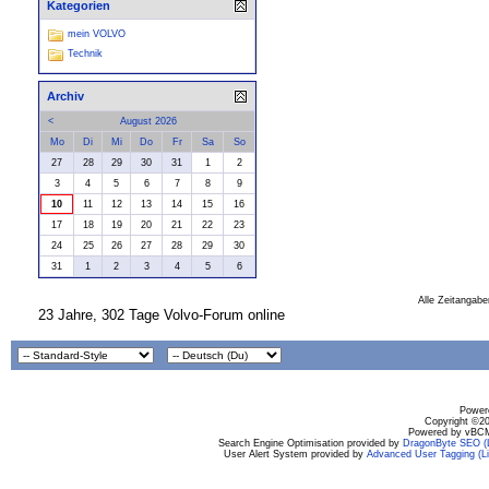
Kategorien
mein VOLVO
Technik
Archiv
<
August 2026
Mo
Di
Mi
Do
Fr
Sa
So
27
28
29
30
31
1
2
3
4
5
6
7
8
9
10
11
12
13
14
15
16
17
18
19
20
21
22
23
24
25
26
27
28
29
30
31
1
2
3
4
5
6
Alle Zeitangabe
23 Jahre, 302 Tage Volvo-Forum online
Powere
Copyright ©200
Powered by vBCM
Search Engine Optimisation provided by
DragonByte SEO (L
User Alert System provided by
Advanced User Tagging (Li