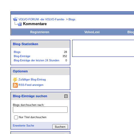
VOLVO-FORUM -die VOLVO-Familie-
>
Blogs
Kommentare
Registrieren
VolvoLexi
Blo
Blog-Statistiken
Blogs
28
Blog-Einträge
352
Blog-Einträge der letzten 24 Stunden
0
Optionen
Zufälliger Blog-Eintrag
RSS-Feed anzeigen
Blog-Einträge suchen
Blogs durchsuchen nach:
Nur Titel durchsuchen
Erweiterte Suche