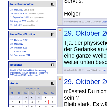
Servus,
Neue Kommentare
18. Mai 2012
von
Butzel
Holger
29. Oktober 2011
von
DieLegende
1. September 2011
von
japmaster
20. August 2011
von
Butzel
Veröffentlicht: 03.11.11 um 21:58 von
DieL
11. Juli 2011
von
maddin
29. Oktober 
Neue Blog-Einträge
12. Oktober 2012
Tja, der physisc
18. Mai 2012
der Gedanke an e
29. Oktober 2011
2. Oktober 2011
eine ganze Weile.
24. September 2011
weiter unten besch
Besucher
Veröffentlicht: 01.11.11 um 13:44 von
Lazy
Bushi
CSG
herby1963
lehmanneg
Marineblau
MKW
raurakel
Tiede480
V70odernichV70
Volvo.user.J
29. Oktober 
Archiv
<
August 2026
müsstest Du nicht
Mo
Di
Mi
Do
Fr
Sa
So
sein ?
27
28
29
30
31
1
2
Bleib stark. Es 
3
4
5
6
7
8
9
10
11
12
13
14
15
16