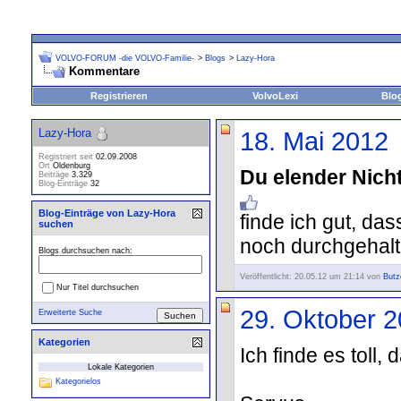
VOLVO-FORUM -die VOLVO-Familie-
>
Blogs
>
Lazy-Hora
Kommentare
Registrieren
VolvoLexi
Blo
Lazy-Hora
18. Mai 2012
Registriert seit
02.09.2008
Ort
Oldenburg
Du elender Nicht
Beiträge
3.329
Blog-Einträge
32
Blog-Einträge von Lazy-Hora
finde ich gut, da
suchen
noch durchgehal
Blogs durchsuchen nach:
Veröffentlicht: 20.05.12 um 21:14 von
Butz
Nur Titel durchsuchen
29. Oktober 
Erweiterte Suche
Kategorien
Ich finde es toll,
Lokale Kategorien
Kategorielos