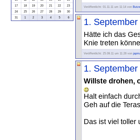
17
18
19
20
21
22
23
Veröffentlicht: 01.11.11 um 11:14 von
Butze
24
25
26
27
28
29
30
31
1
2
3
4
5
6
1. September
Hätte ich das Ges
Knie treten könn
Veröffentlicht: 25.09.11 um 11:26 von
japm
1. September
Willste drohen,
Halt einfach durch
Geh auf die Teras
Das ist viel toller 