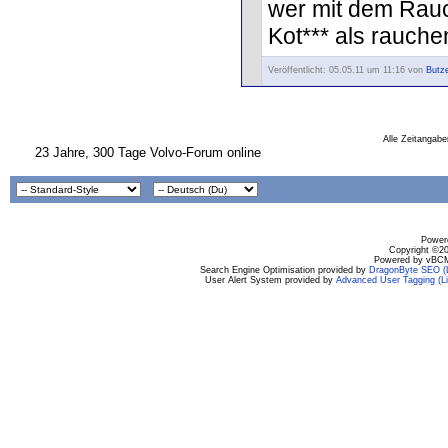
wer mit dem Rauch
Kot*** als rauche
Veröffentlicht: 05.05.11 um 11:16 von
Butze
Alle Zeitangabe
23 Jahre, 300 Tage Volvo-Forum online
Powere
Copyright ©200
Powered by vBCM
Search Engine Optimisation provided by
DragonByte SEO (L
User Alert System provided by
Advanced User Tagging (Li