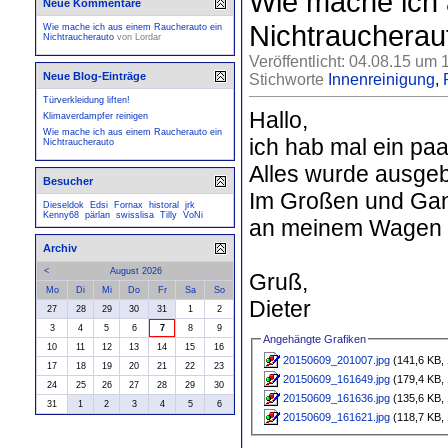
Wie mache ich 
Neue Kommentare
Nichtraucherau
Wie mache ich aus einem Raucherauto ein
Nichtraucherauto
von
Lordar
Veröffentlicht: 04.08.15 um 
Neue Blog-Einträge
Stichworte
Innenreinigung
,
Türverkleidung liften!
Hallo,
Klimaverdampfer reinigen
Wie mache ich aus einem Raucherauto ein
ich hab mal ein pa
Nichtraucherauto
Alles wurde ausgeba
Besucher
Im Großen und Ganz
Dieseldok
Edsi
Fornax
historal
jrk
Kenny68
pärlan
swisslisa
Tilly
VoNi
an meinem Wagen
Archiv
<
August 2026
Gruß,
Mo
Di
Mi
Do
Fr
Sa
So
Dieter
27
28
29
30
31
1
2
3
4
5
6
7
8
9
Angehängte Grafiken
10
11
12
13
14
15
16
20150609_201007.jpg
(141,6 KB, 
17
18
19
20
21
22
23
20150609_161649.jpg
(179,4 KB, 
24
25
26
27
28
29
30
20150609_161636.jpg
(135,6 KB, 
31
1
2
3
4
5
6
20150609_161621.jpg
(118,7 KB, 