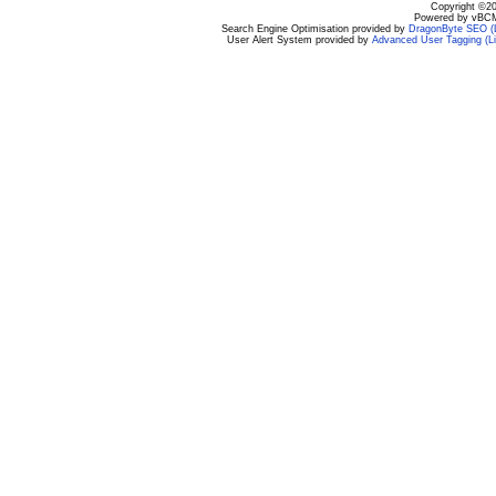
Copyright ©200
Powered by vBCM
Search Engine Optimisation provided by
DragonByte SEO (L
User Alert System provided by
Advanced User Tagging (Li