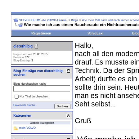
VOLVO-FORUM -die VOLVO-Familie-
>
Blogs
>
Wie mein V90 nach und nach immer schöner
Wie mache ich aus einem Raucherauto ein Nichtraucheraut
Registrieren
VolvoLexi
Blo
Hallo,
dieterhilbig
nach all den moderne
Registriert seit
20.05.2015
Beiträge
677
drauf. Es musste ei
Blog-Einträge
3
Technik. Da der Spri
Blog-Einträge von dieterhilbig
suchen
Arbeit) durfte es ei
Blogs durchsuchen nach:
sollte drin sein. H
man es nicht ansehen
Nur Titel durchsuchen
Seht selbst...
Erweiterte Suche
Kategorien
Gruß
Globale Kategorien
mein VOLVO