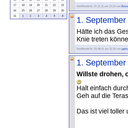
17
18
19
20
21
22
23
Veröffentlicht: 01.11.11 um 11:14 von
Butze
24
25
26
27
28
29
30
31
1
2
3
4
5
6
1. September
Hätte ich das Ges
Knie treten könn
Veröffentlicht: 25.09.11 um 11:26 von
japm
1. September
Willste drohen,
Halt einfach durch
Geh auf die Teras
Das ist viel toller 