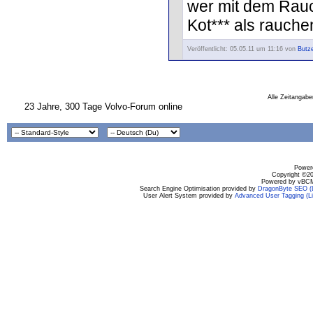
wer mit dem Rauch
Kot*** als rauche
Veröffentlicht: 05.05.11 um 11:16 von
Butze
Alle Zeitangabe
23 Jahre, 300 Tage Volvo-Forum online
Powere
Copyright ©200
Powered by vBCM
Search Engine Optimisation provided by
DragonByte SEO (L
User Alert System provided by
Advanced User Tagging (Li