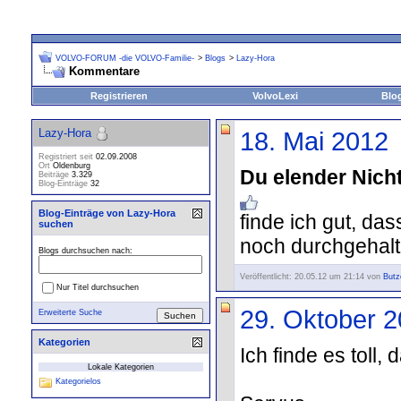
VOLVO-FORUM -die VOLVO-Familie-
>
Blogs
>
Lazy-Hora
Kommentare
Registrieren
VolvoLexi
Blo
Lazy-Hora
18. Mai 2012
Registriert seit
02.09.2008
Ort
Oldenburg
Du elender Nicht
Beiträge
3.329
Blog-Einträge
32
Blog-Einträge von Lazy-Hora
finde ich gut, da
suchen
noch durchgehal
Blogs durchsuchen nach:
Veröffentlicht: 20.05.12 um 21:14 von
Butz
Nur Titel durchsuchen
29. Oktober 
Erweiterte Suche
Kategorien
Ich finde es toll,
Lokale Kategorien
Kategorielos