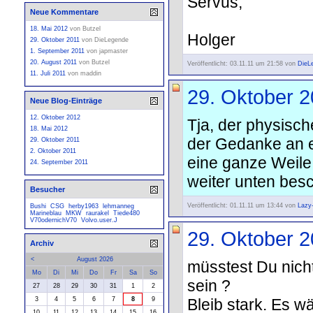
Servus,
Neue Kommentare
18. Mai 2012
von
Butzel
Holger
29. Oktober 2011
von
DieLegende
1. September 2011
von
japmaster
20. August 2011
von
Butzel
Veröffentlicht: 03.11.11 um 21:58 von
DieL
11. Juli 2011
von
maddin
29. Oktober 
Neue Blog-Einträge
12. Oktober 2012
Tja, der physisc
18. Mai 2012
der Gedanke an e
29. Oktober 2011
2. Oktober 2011
eine ganze Weile.
24. September 2011
weiter unten besch
Besucher
Veröffentlicht: 01.11.11 um 13:44 von
Lazy
Bushi
CSG
herby1963
lehmanneg
Marineblau
MKW
raurakel
Tiede480
V70odernichV70
Volvo.user.J
29. Oktober 
Archiv
<
August 2026
müsstest Du nicht
Mo
Di
Mi
Do
Fr
Sa
So
sein ?
27
28
29
30
31
1
2
Bleib stark. Es 
3
4
5
6
7
8
9
10
11
12
13
14
15
16