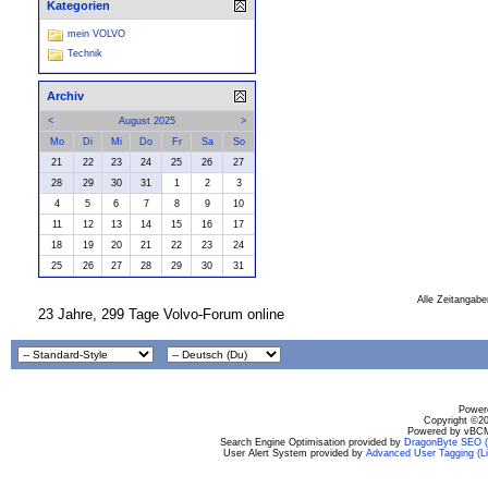
Kategorien
mein VOLVO
Technik
Archiv
<
August 2025
>
Mo
Di
Mi
Do
Fr
Sa
So
21
22
23
24
25
26
27
28
29
30
31
1
2
3
4
5
6
7
8
9
10
11
12
13
14
15
16
17
18
19
20
21
22
23
24
25
26
27
28
29
30
31
Alle Zeitangabe
23 Jahre, 299 Tage Volvo-Forum online
Powere
Copyright ©200
Powered by vBCM
Search Engine Optimisation provided by
DragonByte SEO (L
User Alert System provided by
Advanced User Tagging (Li