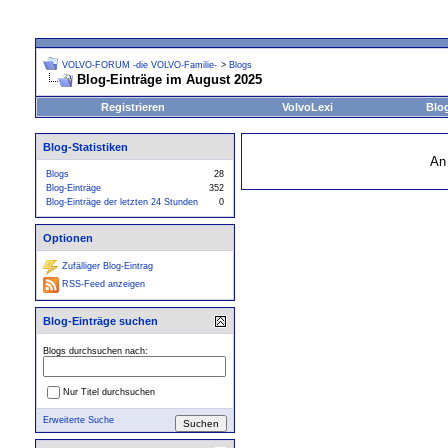
VOLVO-FORUM -die VOLVO-Familie-
>
Blogs
Blog-Einträge im August 2025
Registrieren
VolvoLexi
Blo
Blog-Statistiken
An
Blogs
28
Blog-Einträge
352
Blog-Einträge der letzten 24 Stunden
0
Optionen
Zufälliger Blog-Eintrag
RSS-Feed anzeigen
Blog-Einträge suchen
Blogs durchsuchen nach:
Nur Titel durchsuchen
Erweiterte Suche