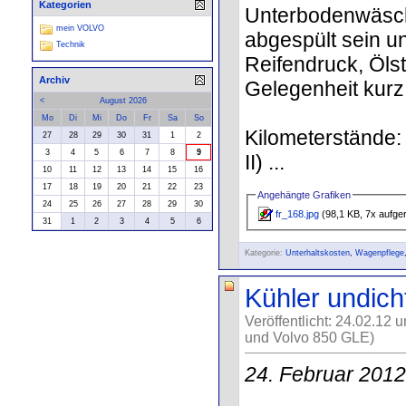
Kategorien
Unterbodenwäsche
mein VOLVO
abgespült sein 
Technik
Reifendruck, Ölst
Archiv
Gelegenheit kurz
<
August 2026
Mo
Di
Mi
Do
Fr
Sa
So
Kilometerstände
27
28
29
30
31
1
2
3
4
5
6
7
8
9
II) ...
10
11
12
13
14
15
16
17
18
19
20
21
22
23
Angehängte Grafiken
24
25
26
27
28
29
30
fr_168.jpg
(98,1 KB, 7x aufge
31
1
2
3
4
5
6
Kategorie:
Unterhaltskosten
,
Wagenpflege
Kühler undich
Veröffentlicht: 24.02.12 
und Volvo 850 GLE)
24. Februar 2012