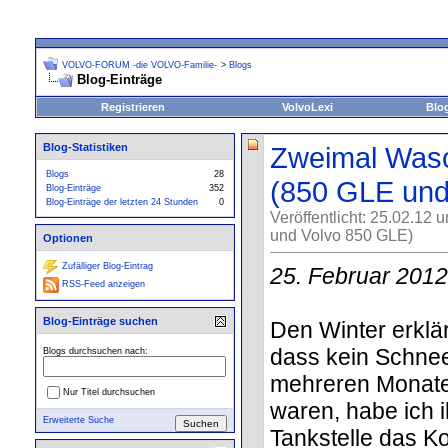
VOLVO-FORUM -die VOLVO-Familie-
>
Blogs
Blog-Einträge
Registrieren
VolvoLexi
Blo
Blog-Statistiken
Zweimal Wasc
Blogs
28
(850 GLE und 
Blog-Einträge
352
Blog-Einträge der letzten 24 Stunden
0
Veröffentlicht: 25.02.12 
und Volvo 850 GLE)
Optionen
Zufälliger Blog-Eintrag
25. Februar 2012
RSS-Feed anzeigen
Blog-Einträge suchen
Den Winter erklär
dass kein Schne
Blogs durchsuchen nach:
mehreren Monate
Nur Titel durchsuchen
waren, habe ich 
Erweiterte Suche
Tankstelle das K