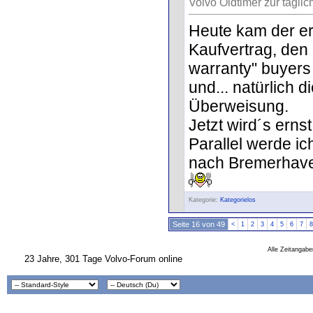
Volvo Oldtimer zur täglic
Heute kam der er
Kaufvertrag, den 
warranty" buyers 
und... natürlich 
Überweisung.
Jetzt wird´s ernst
Parallel werde i
nach Bremerhave
Kategorie:
Kategorielos
Seite 16 von 49
<
1
2
3
4
5
6
7
8
Alle Zeitangabe
23 Jahre, 301 Tage Volvo-Forum online