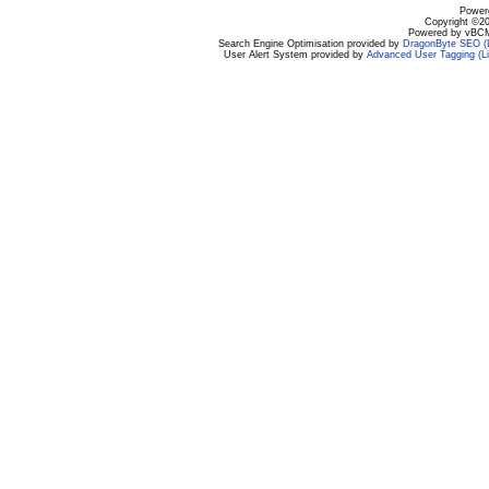
Powere
Copyright ©200
Powered by vBCM
Search Engine Optimisation provided by
DragonByte SEO (L
User Alert System provided by
Advanced User Tagging (Li