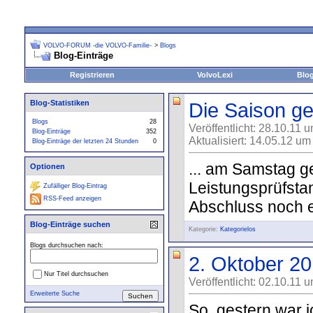
VOLVO-FORUM -die VOLVO-Familie-
>
Blogs
Blog-Einträge
Registrieren
VolvoLexi
Blo
Blog-Statistiken
Die Saison ge
Blogs
28
Veröffentlicht: 28.10.11 
Blog-Einträge
352
Aktualisiert: 14.05.12 um
Blog-Einträge der letzten 24 Stunden
0
... am Samstag g
Optionen
Leistungsprüfsta
Zufälliger Blog-Eintrag
RSS-Feed anzeigen
Abschluss noch e
Blog-Einträge suchen
Kategorie:
Kategorielos
Blogs durchsuchen nach:
2. Oktober 2
Nur Titel durchsuchen
Veröffentlicht: 02.10.11 
Erweiterte Suche
So, gestern war i