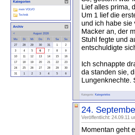
Kategorien
Lief alles prima,
mein VOLVO
Um 1 lief die ers
Technik
und ich habe sie 
Archiv
Macker an, der me
<
August 2026
Stuhl fegte und a
Mo
Di
Mi
Do
Fr
Sa
So
27
28
29
30
31
1
2
entschuldigte sic
3
4
5
6
7
8
9
10
11
12
13
14
15
16
Ich schnappte dra
17
18
19
20
21
22
23
24
25
26
27
28
29
30
da standen sie, 
31
1
2
3
4
5
6
Lungenknechte. S
Kategorie:
Kategorielos
24. Septembe
Veröffentlicht: 24.09.11 
Momentan geht es