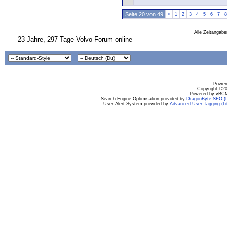
Seite 20 von 49
<
1
2
3
4
5
6
7
8
Alle Zeitangabe
23 Jahre, 297 Tage Volvo-Forum online
Powere
Copyright ©200
Powered by vBCM
Search Engine Optimisation provided by
DragonByte SEO (L
User Alert System provided by
Advanced User Tagging (Li