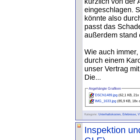
kürzlich von der 
eingeschlagen. Si
könnte also durc
passt das Schaden
außerdem stand 
Wie auch immer, 
durch einem Karo
unser Vertrag mi
Die...
Angehängte Grafiken
DSCN1489.jpg
(62,1 KB, 21x 
IMG_1633.jpg
(85,9 KB, 18x 
Kategorie:
Unterhaltskosten
,
Erlebnisse
,
V
Inspektion u