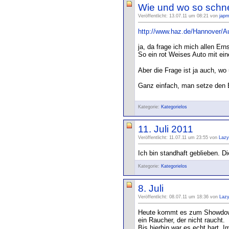
Wie und wo so schne
Veröffentlicht: 13.07.11 um 08:21 von
japm
http://www.haz.de/Hannover/Aus
ja, da frage ich mich allen Er
So ein rot Weises Auto mit e
Aber die Frage ist ja auch, w
Ganz einfach, man setze den Bl
Kategorie:
Kategorielos
11. Juli 2011
Veröffentlicht: 11.07.11 um 23:55 von
Lazy
Ich bin standhaft geblieben. 
Kategorie:
Kategorielos
8. Juli
Veröffentlicht: 08.07.11 um 18:36 von
Laz
Heute kommt es zum Showdown. 
ein Raucher, der nicht raucht.
Bis hierhin war es echt hart. 