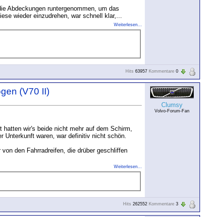
e die Abdeckungen runtergenommen, um das
ese wieder einzudrehen, war schnell klar,...
Weiterlesen...
Hits
63957
Kommentare
0
gen (V70 II)
Clumsy
Volvo-Forum-Fan
hatten wir's beide nicht mehr auf dem Schirm,
Unterkunft waren, war definitiv nicht schön.
von den Fahrradreifen, die drüber geschliffen
Weiterlesen...
Hits
262552
Kommentare
3