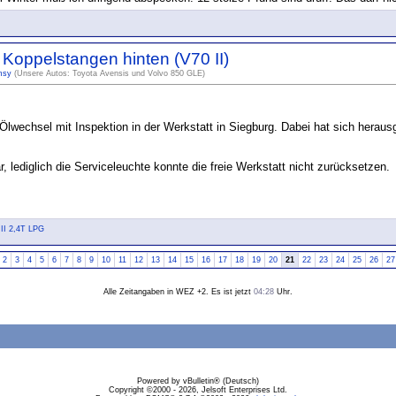
 Koppelstangen hinten (V70 II)
msy
(Unsere Autos: Toyota Avensis und Volvo 850 GLE)
 Ölwechsel mit Inspektion in der Werkstatt in Siegburg. Dabei hat sich heraus
lar, lediglich die Serviceleuchte konnte die freie Werkstatt nicht zurücksetzen.
 II 2,4T LPG
2
3
4
5
6
7
8
9
10
11
12
13
14
15
16
17
18
19
20
21
22
23
24
25
26
27
Alle Zeitangaben in WEZ +2. Es ist jetzt
04:28
Uhr.
Powered by vBulletin® (Deutsch)
Copyright ©2000 - 2026, Jelsoft Enterprises Ltd.