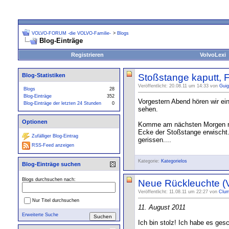
VOLVO-FORUM -die VOLVO-Familie-
>
Blogs
Blog-Einträge
Registrieren
VolvoLexi
Blog-Statistiken
Stoßstange kaputt, F
Veröffentlicht: 20.08.11 um 14:33 von
Guig
Blogs
28
Blog-Einträge
352
Vorgestern Abend hören wir ein
Blog-Einträge der letzten 24 Stunden
0
sehen.
Optionen
Komme am nächsten Morgen rau
Ecke der Stoßstange erwischt. 
Zufälliger Blog-Eintrag
gerissen....
RSS-Feed anzeigen
Kategorie:
Kategorielos
Blog-Einträge suchen
Blogs durchsuchen nach:
Neue Rückleuchte (V
Veröffentlicht: 11.08.11 um 22:27 von
Clu
Nur Titel durchsuchen
11. August 2011
Erweiterte Suche
Ich bin stolz! Ich habe es gesc