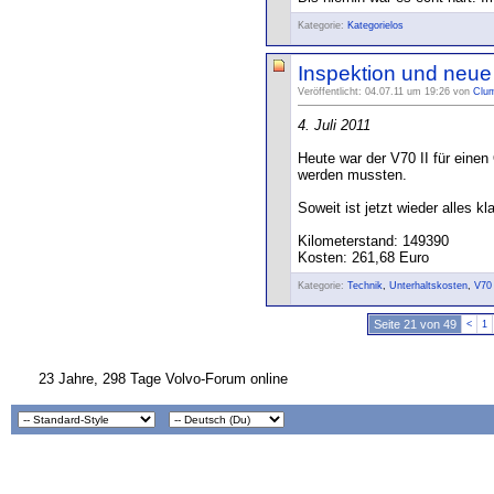
Kategorie:
Kategorielos
Inspektion und neue
Veröffentlicht: 04.07.11 um 19:26 von
Clu
4. Juli 2011
Heute war der V70 II für einen
werden mussten.
Soweit ist jetzt wieder alles k
Kilometerstand: 149390
Kosten: 261,68 Euro
Kategorie:
Technik
,
Unterhaltskosten
,
V70
Seite 21 von 49
<
1
23 Jahre, 298 Tage Volvo-Forum online