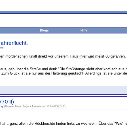
Blogs
Hilfe
ahrerflucht.
nol
en mörderischen Knall direkt vor unserem Haus (hier wird meist 60 gefahren, 
s, geh über die Straße und denk "Die Stoßstange sieht aber komisch aus be
Zum Glück ist sie nur aus der Halterung gerutscht. Allerdings ist sie unter
70 II)
msy
(Unsere Autos: Toyota Avensis und Volvo 850 GLE)
hafft, ganz allein die Rückleuchte hinten links zu wechseln. Über das "Wie" re