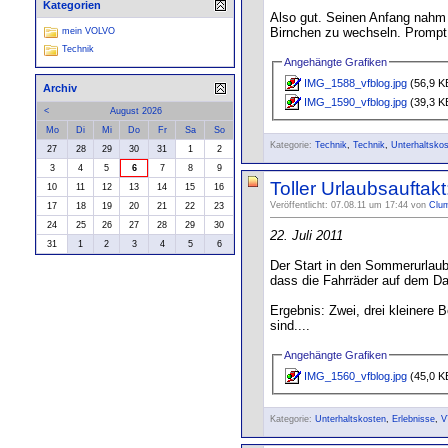
Kategorien
Also gut. Seinen Anfang nahm
Birnchen zu wechseln. Prompt f
mein VOLVO
Technik
Angehängte Grafiken
IMG_1588_vfblog.jpg
(56,9 K
Archiv
IMG_1590_vfblog.jpg
(39,3 K
<
August 2026
Mo
Di
Mi
Do
Fr
Sa
So
Kategorie:
Technik
,
Technik
,
Unterhaltsko
27
28
29
30
31
1
2
3
4
5
6
7
8
9
Toller Urlaubsauftak
10
11
12
13
14
15
16
Veröffentlicht: 07.08.11 um 17:44 von
Clu
17
18
19
20
21
22
23
24
25
26
27
28
29
30
22. Juli 2011
31
1
2
3
4
5
6
Der Start in den Sommerurlaub
dass die Fahrräder auf dem Da
Ergebnis: Zwei, drei kleinere 
sind....
Angehängte Grafiken
IMG_1560_vfblog.jpg
(45,0 K
Kategorie:
Unterhaltskosten
,
Erlebnisse
,
V