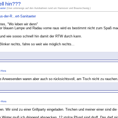
ll hin???
aster
(Uwe unterwegs auf den Autobahnen rund um Hannover und Braunschweig.)
-der-R...ert-Sanitaeter
nstes, "Wo leben wir denn"
iner blauen Lampe und Radau vorne raus wird es bestimmt nicht zum Spaß m
o und wie soooo schnell hin damit der RTW durch kann.
inker rechts, fahre so weit wie möglich rechts...
-Hora
Die Anwesenden waren aber auch so rücksichtsvoll, am Tisch nicht zu rauchen
y-Hora
Wir sind zu einer Grillparty eingeladen. Tinchen und meiner einer sind die e
Im Winter muß ich dringend abspecken. 12 stolze Pfund sind druff. Das darf 