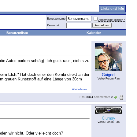
Links und Info
Benutzername
Angemeldet bleiben?
Kennwort
Benutzerliste
Kalender
die Autos parken schräg). Ich guck raus, nichts zu
im Elch." Hat doch einer den Kombi direkt an der
Guignol
 dem grauen Kunststoff auf eine Länge von 30cm
Volvo-Forum-Fan
Weiterlesen...
Hits
28114
Kommentare
0
Clumsy
Volvo-Forum-Fan
den wir nicht. Oder vielleicht doch?