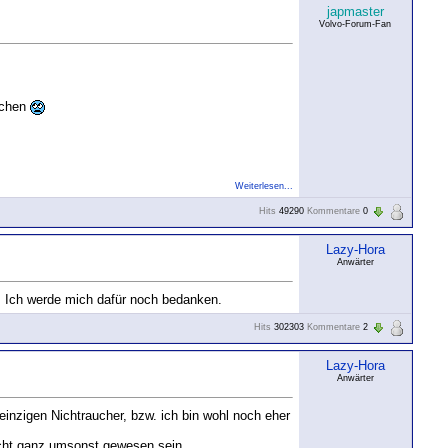
japmaster
Volvo-Forum-Fan
achen
Weiterlesen...
Hits
49290
Kommentare
0
Lazy-Hora
Anwärter
. Ich werde mich dafür noch bedanken.
Hits
302303
Kommentare
2
Lazy-Hora
Anwärter
inzigen Nichtraucher, bzw. ich bin wohl noch eher
nicht ganz umsonst gewesen sein.