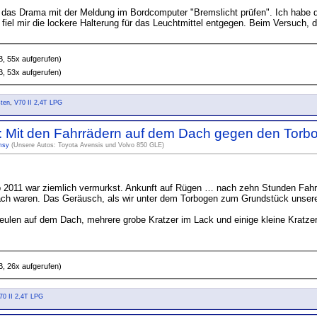
 das Drama mit der Meldung im Bordcomputer "Bremslicht prüfen". Ich hab
iel mir die lockere Halterung für das Leuchtmittel entgegen. Beim Versuch, di
B, 55x aufgerufen)
B, 53x aufgerufen)
sten
,
V70 II 2,4T LPG
t: Mit den Fahrrädern auf dem Dach gegen den Torbo
msy
(Unsere Autos: Toyota Avensis und Volvo 850 GLE)
 2011 war ziemlich vermurkst. Ankunft auf Rügen … nach zehn Stunden Fahrt 
ch waren. Das Geräusch, als wir unter dem Torbogen zum Grundstück unserer 
Beulen auf dem Dach, mehrere grobe Kratzer im Lack und einige kleine Kratzer 
B, 26x aufgerufen)
70 II 2,4T LPG