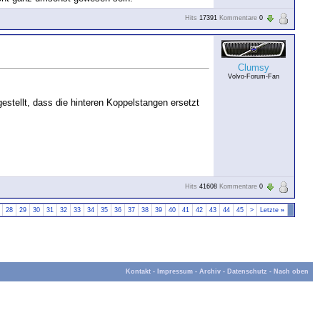
Hits
17391
Kommentare
0
Clumsy
Volvo-Forum-Fan
gestellt, dass die hinteren Koppelstangen ersetzt
Hits
41608
Kommentare
0
28
29
30
31
32
33
34
35
36
37
38
39
40
41
42
43
44
45
>
Letzte
»
Kontakt
-
Impressum
-
Archiv
-
Datenschutz
-
Nach oben