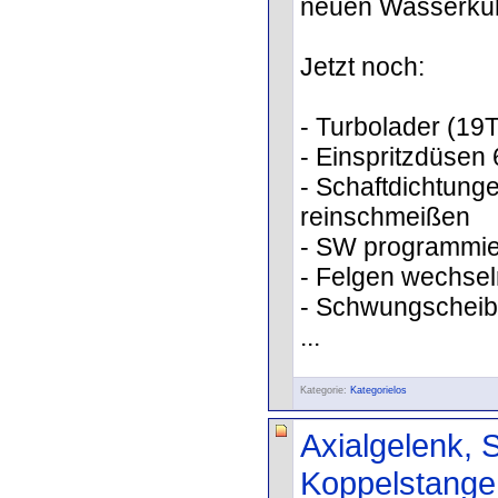
neuen Wasserkühl
Jetzt noch:
- Turbolader (19
- Einspritzdüsen
- Schaftdichtun
reinschmeißen
- SW programmie
- Felgen wechsel
- Schwungscheibe
...
Kategorie:
Kategorielos
Axialgelenk, 
Koppelstange