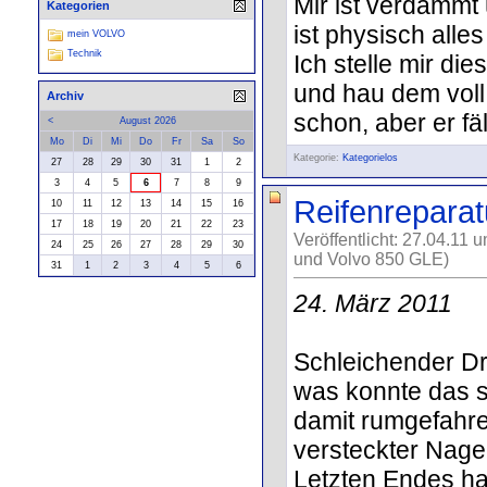
Mir ist verdammt 
Kategorien
ist physisch alle
mein VOLVO
Technik
Ich stelle mir di
und hau dem voll 
Archiv
schon, aber er fäl
<
August 2026
Mo
Di
Mi
Do
Fr
Sa
So
Kategorie:
Kategorielos
27
28
29
30
31
1
2
3
4
5
6
7
8
9
Reifenreparatu
10
11
12
13
14
15
16
17
18
19
20
21
22
23
Veröffentlicht: 27.04.11 
24
25
26
27
28
29
30
und Volvo 850 GLE)
31
1
2
3
4
5
6
24. März 2011
Schleichender Dr
was konnte das 
damit rumgefahren
versteckter Nagel
Letzten Endes hat