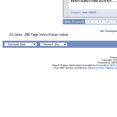
Kategorie:
mein VOLVO
Seite 24 von 49
<
1
2
3
4
5
6
7
8
Alle Zeitangabe
23 Jahre, 298 Tage Volvo-Forum online
Powere
Copyright ©200
Powered by vBCM
Search Engine Optimisation provided by
DragonByte SEO (L
User Alert System provided by
Advanced User Tagging (Li