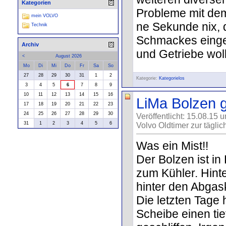
Kategorien
Probleme mit dem
mein VOLVO
ne Sekunde nix, 
Technik
Schmackes eingel
Archiv
und Getriebe woll
<
August 2026
Mo
Di
Mi
Do
Fr
Sa
So
27
28
29
30
31
1
2
Kategorie:
Kategorielos
3
4
5
6
7
8
9
10
11
12
13
14
15
16
LiMa Bolzen g
17
18
19
20
21
22
23
24
25
26
27
28
29
30
Veröffentlicht: 15.08.15 
31
1
2
3
4
5
6
Volvo Oldtimer zur täglic
Was ein Mist!!
Der Bolzen ist in
zum Kühler. Hin
hinter den Abga
Die letzten Tage
Scheibe einen tie