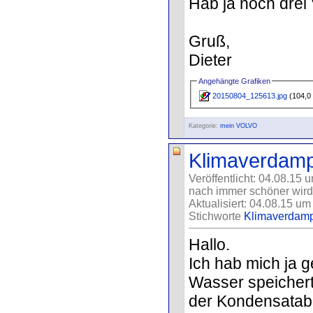
Hab ja noch drei 
Gruß,
Dieter
Angehängte Grafiken
20150804_125613.jpg
(104,0 
Kategorie:
mein VOLVO
Klimaverdampf
Veröffentlicht: 04.08.15 
nach immer schöner wird
Aktualisiert: 04.08.15 um
Stichworte
Klimaverdamp
Hallo.
Ich hab mich ja 
Wasser speichert
der Kondensatabl