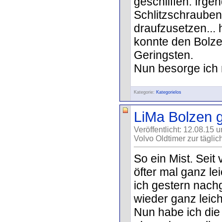
geschliffen. Irge
Schlitzschraubenb
draufzusetzen... h
konnte den Bolzen
Geringsten.
Nun besorge ich 
Kategorie:
Kategorielos
LiMa Bolzen 
Veröffentlicht: 12.08.15 
Volvo Oldtimer zur täglic
So ein Mist. Seit
öfter mal ganz l
ich gestern nach
wieder ganz leicht
Nun habe ich di