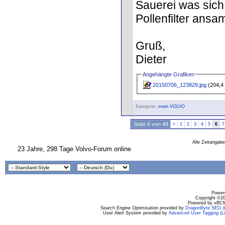
Sauerei was sich
Pollenfilter ansa
Gruß,
Dieter
Angehängte Grafiken
20150706_123829.jpg
(204,4 
Kategorie:
mein VOLVO
Seite 6 von 49
<
1
2
3
4
5
6
7
Alle Zeitangabe
23 Jahre, 298 Tage Volvo-Forum online
Powere
Copyright ©200
Powered by vBCM
Search Engine Optimisation provided by
DragonByte SEO (L
User Alert System provided by
Advanced User Tagging (Li