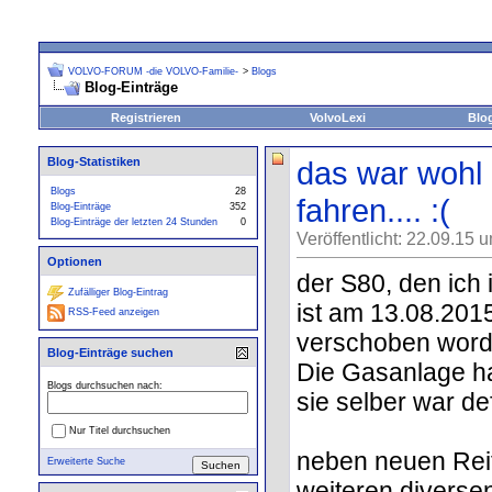
VOLVO-FORUM -die VOLVO-Familie-
>
Blogs
Blog-Einträge
Registrieren
VolvoLexi
Blo
Blog-Statistiken
das war wohl 
Blogs
28
fahren.... :(
Blog-Einträge
352
Blog-Einträge der letzten 24 Stunden
0
Veröffentlicht: 22.09.15 
Optionen
der S80, den ich 
Zufälliger Blog-Eintrag
ist am 13.08.20
RSS-Feed anzeigen
verschoben word
Blog-Einträge suchen
Die Gasanlage ha
Blogs durchsuchen nach:
sie selber war de
Nur Titel durchsuchen
neben neuen Rei
Erweiterte Suche
weiteren divers