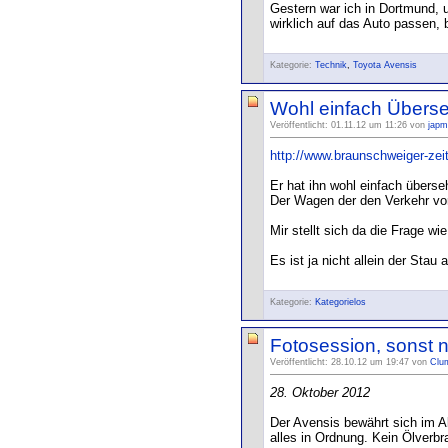
Gestern war ich in Dortmund, 
wirklich auf das Auto passen, b
Kategorie:
Technik
,
Toyota Avensis
Wohl einfach Überse
Veröffentlicht: 01.11.12 um 11:26 von
japm
http://www.braunschweiger-zei
Er hat ihn wohl einfach überse
Der Wagen der den Verkehr vorw
Mir stellt sich da die Frage 
Es ist ja nicht allein der Sta
Kategorie:
Kategorielos
Fotosession, sonst 
Veröffentlicht: 28.10.12 um 19:47 von
Clu
28. Oktober 2012
Der Avensis bewährt sich im Al
alles in Ordnung. Kein Ölverbra