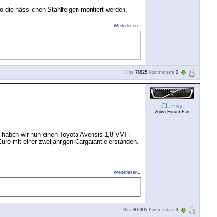
 die hässlichen Stahlfelgen montiert werden,
Weiterlesen...
Hits
76825
Kommentare
0
Clumsy
Volvo-Forum-Fan
 haben wir nun einen Toyota Avensis 1,8 VVT-i
ro mit einer zweijährigen Cargarantie erstanden.
Weiterlesen...
Hits
307305
Kommentare
3