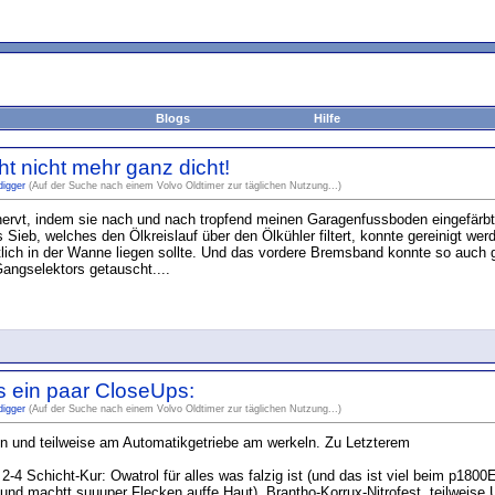
Blogs
Hilfe
t nicht mehr ganz dicht!
digger
(Auf der Suche nach einem Volvo Oldtimer zur täglichen Nutzung...)
nervt, indem sie nach und nach tropfend meinen Garagenfussboden eingefärb
 Sieb, welches den Ölkreislauf über den Ölkühler filtert, konnte gereinigt w
lich in der Wanne liegen sollte. Und das vordere Bremsband konnte so auch gl
angselektors getauscht....
s ein paar CloseUps:
digger
(Auf der Suche nach einem Volvo Oldtimer zur täglichen Nutzung...)
en und teilweise am Automatikgetriebe am werkeln. Zu Letzterem
-4 Schicht-Kur: Owatrol für alles was falzig ist (und das ist viel beim p18
und machtt suuuper Flecken auffe Haut), Brantho-Korrux-Nitrofest, teilweise 