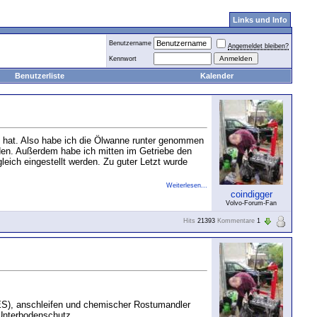
Links und Info
Benutzername
Angemeldet bleiben?
Kennwort
Benutzerliste
Kalender
t hat. Also habe ich die Ölwanne runter genommen
erden. Außerdem habe ich mitten im Getriebe den
eich eingestellt werden. Zu guter Letzt wurde
Weiterlesen...
coindigger
Volvo-Forum-Fan
Hits
21393
Kommentare
1
00ES), anschleifen und chemischer Rostumandler
Unterbodenschutz...