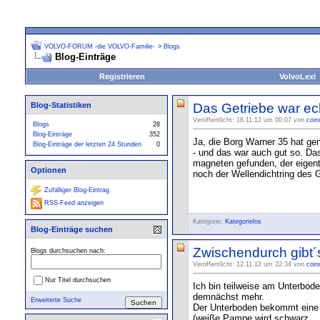
VOLVO-FORUM -die VOLVO-Familie-
>
Blogs
Blog-Einträge
Registrieren
VolvoLexi
Blog-Statistiken
Das Getriebe war ech
Veröffentlicht: 18.11.12 um 00:07 von
coin
Blogs
28
Blog-Einträge
352
Ja, die Borg Warner 35 hat ge
Blog-Einträge der letzten 24 Stunden
0
- und das war auch gut so. Das
magneten gefunden, der eigent
Optionen
noch der Wellendichtring des G
Zufälliger Blog-Eintrag
RSS-Feed anzeigen
Kategorie:
Kategorielos
Blog-Einträge suchen
Zwischendurch gibt´
Blogs durchsuchen nach:
Veröffentlicht: 12.11.12 um 22:34 von
coin
Nur Titel durchsuchen
Ich bin teilweise am Unterbod
demnächst mehr.
Erweiterte Suche
Der Unterboden bekommt eine 2
(weiße Pampe wird schwarz... 