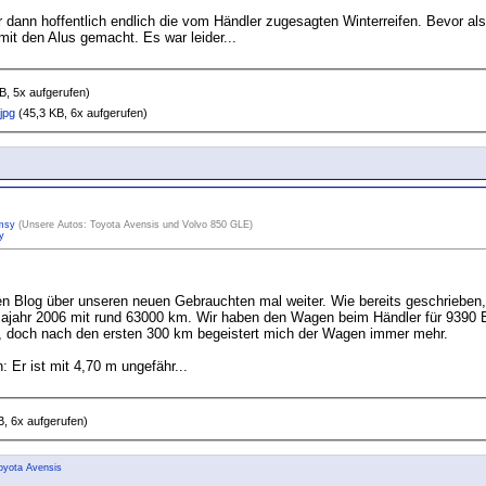
nn hoffentlich endlich die vom Händler zugesagten Winterreifen. Bevor also
mit den Alus gemacht. Es war leider...
B, 5x aufgerufen)
jpg
(45,3 KB, 6x aufgerufen)
msy
(Unsere Autos: Toyota Avensis und Volvo 850 GLE)
y
en Blog über unseren neuen Gebrauchten mal weiter. Wie bereits geschrieben,
Bajahr 2006 mit rund 63000 km. Wir haben den Wagen beim Händler für 9390 Eu
f, doch nach den ersten 300 km begeistert mich der Wagen immer mehr.
 Er ist mit 4,70 m ungefähr...
, 6x aufgerufen)
oyota Avensis