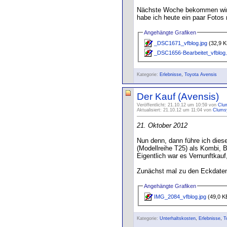
Nächste Woche bekommen wir da
habe ich heute ein paar Fotos 
Angehängte Grafiken
_DSC1671_vfblog.jpg
(32,9 K
_DSC1656-Bearbeitet_vfblog.
Kategorie:
Erlebnisse
,
Toyota Avensis
Der Kauf (Avensis)
Veröffentlicht: 21.10.12 um 10:59 von
Clu
Aktualisiert: 21.10.12 um 11:04 von
Clums
21. Oktober 2012
Nun denn, dann führe ich dies
(Modellreihe T25) als Kombi, 
Eigentlich war es Vernunftkau
Zunächst mal zu den Eckdaten:
Angehängte Grafiken
IMG_2084_vfblog.jpg
(49,0 KB
Kategorie:
Unterhaltskosten
,
Erlebnisse
,
T