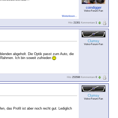
coindigger
Volvo-Forum-Fan
Weiterlesen...
Hits
21301
Kommentare
1
Clumsy
Volvo-Forum-Fan
blenden abgeholt. Die Optik passt zum Auto, die
m Rahmen. Ich bin soweit zufrieden
Hits
253598
Kommentare
0
Clumsy
Volvo-Forum-Fan
, das Profil ist aber noch recht gut. Lediglich