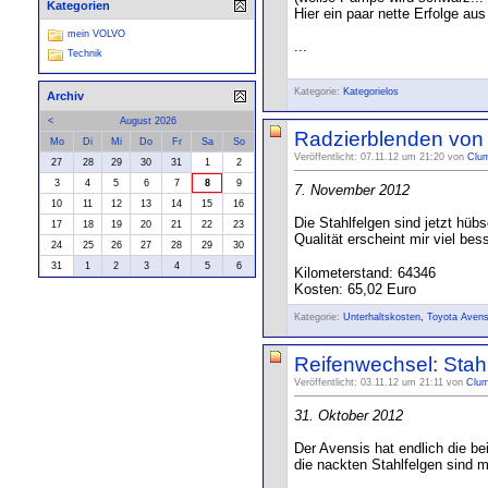
Kategorien
Hier ein paar nette Erfolge aus
mein VOLVO
...
Technik
Kategorie:
Kategorielos
Archiv
<
August 2026
Radzierblenden von 
Mo
Di
Mi
Do
Fr
Sa
So
Veröffentlicht: 07.11.12 um 21:20 von
Clu
27
28
29
30
31
1
2
3
4
5
6
7
8
9
7. November 2012
10
11
12
13
14
15
16
Die Stahlfelgen sind jetzt hü
17
18
19
20
21
22
23
Qualität erscheint mir viel be
24
25
26
27
28
29
30
31
1
2
3
4
5
6
Kilometerstand: 64346
Kosten: 65,02 Euro
Kategorie:
Unterhaltskosten
,
Toyota Avens
Reifenwechsel: Stahl
Veröffentlicht: 03.11.12 um 21:11 von
Clu
31. Oktober 2012
Der Avensis hat endlich die be
die nackten Stahlfelgen sind 