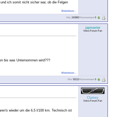
nd ich somit nicht sicher war, ob die Felgen
Weiterlesen...
Hits
243983
Kommentare
0
japmaster
Volvo-Forum-Fan
eren bis was Unternommen wird???
Weiterlesen...
Hits
50210
Kommentare
0
Clumsy
Volvo-Forum-Fan
aren's wieder um die 6,5 l/100 km. Technisch ist