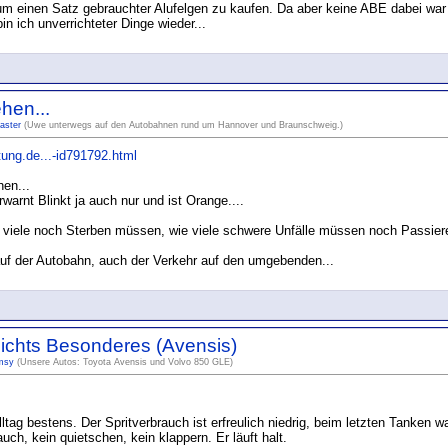
um einen Satz gebrauchter Alufelgen zu kaufen. Da aber keine ABE dabei war u
in ich unverrichteter Dinge wieder...
hen...
aster
(Uwe unterwegs auf den Autobahnen rund um Hannover und Braunschweig.)
tung.de...-id791792.html
hen...
arnt Blinkt ja auch nur und ist Orange....
wie viele noch Sterben müssen, wie viele schwere Unfälle müssen noch Passi
u auf der Autobahn, auch der Verkehr auf den umgebenden...
nichts Besonderes (Avensis)
msy
(Unsere Autos: Toyota Avensis und Volvo 850 GLE)
ltag bestens. Der Spritverbrauch ist erfreulich niedrig, beim letzten Tanken w
uch, kein quietschen, kein klappern. Er läuft halt.