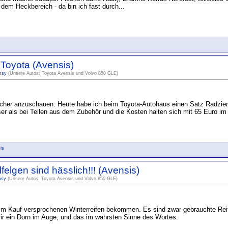
 dem Heckbereich - da bin ich fast durch...
Toyota (Avensis)
msy
(Unsere Autos: Toyota Avensis und Volvo 850 GLE)
bscher anzuschauen: Heute habe ich beim Toyota-Autohaus einen Satz Radzier
sser als bei Teilen aus dem Zubehör und die Kosten halten sich mit 65 Euro i
is
felgen sind hässlich!!! (Avensis)
msy
(Unsere Autos: Toyota Avensis und Volvo 850 GLE)
im Kauf versprochenen Winterreifen bekommen. Es sind zwar gebrauchte Reifen
mir ein Dorn im Auge, und das im wahrsten Sinne des Wortes.