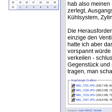
hab also meinen
24
25
26
27
28
29
30
31
1
2
3
4
5
6
zerlegt, Ausgang
Kühlsystem, Zyli
Die Herausforderu
einzige den Vent
hatte ich aber d
vorspannt würde 
verkeilen - schlus
Gegenstück und 
tragen, man schaf
Angehängte Grafiken
IMG_7231.JPG
(160,7 KB, 82
IMG_7228.JPG
(280,3 KB, 73
IMG_7219.JPG
(193,2 KB, 73
IMG_7207.JPG
(116,8 KB, 76
Kategorie:
mein VOLVO
,
Technik