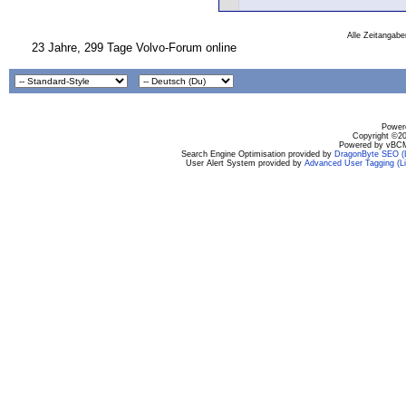
Alle Zeitangabe
23 Jahre, 299 Tage Volvo-Forum online
Powere
Copyright ©200
Powered by vBCM
Search Engine Optimisation provided by
DragonByte SEO (L
User Alert System provided by
Advanced User Tagging (Li