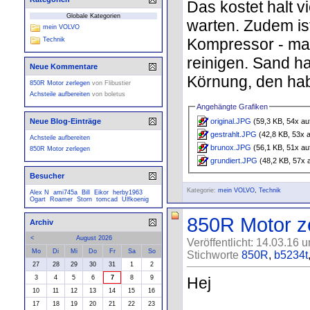
Das kostet halt v
Globale Kategorien
warten. Zudem is
mein VOLVO
Kompressor - man
Technik
reinigen. Sand h
Neue Kommentare
Körnung, den hab 
850R Motor zerlegen
von
Flibustier
Achsteile aufbereiten
von
boletus
Angehängte Grafiken
original.JPG
(59,3 KB, 54x au
Neue Blog-Einträge
gestrahlt.JPG
(42,8 KB, 53x 
Achsteile aufbereiten
brunox.JPG
(56,1 KB, 51x au
850R Motor zerlegen
grundiert.JPG
(48,2 KB, 57x 
Besucher
Kategorie:
mein VOLVO
,
Technik
Alex N
ami745a
Bill
Eikor
herby1963
Ogart
Roamer
Storn
tomcad
Ulfkoenig
850R Motor z
Archiv
<
August 2026
Veröffentlicht: 14.03.16 
Mo
Di
Mi
Do
Fr
Sa
So
Stichworte
850R
,
b5234t
27
28
29
30
31
1
2
Hej
3
4
5
6
7
8
9
10
11
12
13
14
15
16
17
18
19
20
21
22
23