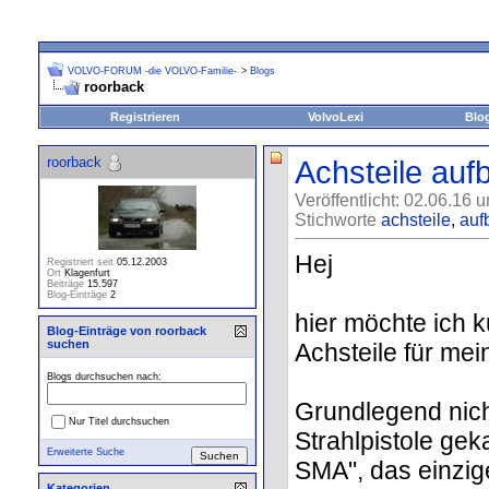
VOLVO-FORUM -die VOLVO-Familie-
>
Blogs
roorback
Registrieren
VolvoLexi
Blo
roorback
Achsteile auf
Veröffentlicht: 02.06.16 
Stichworte
achsteile
,
auf
Hej
Registriert seit
05.12.2003
Ort
Klagenfurt
Beiträge
15.597
Blog-Einträge
2
hier möchte ich 
Blog-Einträge von roorback
suchen
Achsteile für mei
Blogs durchsuchen nach:
Grundlegend nich
Nur Titel durchsuchen
Strahlpistole ge
Erweiterte Suche
SMA", das einzig
Kategorien