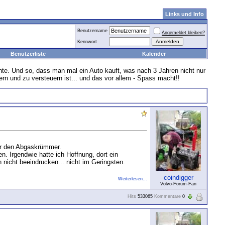
Links und Info
Benutzername
Angemeldet bleiben?
Kennwort
Benutzerliste
Kalender
nte. Und so, dass man mal ein Auto kauft, was nach 3 Jahren nicht nur
hern und zu versteuern ist... und das vor allem - Spass macht!!
ter den Abgaskrümmer.
n. Irgendwie hatte ich Hoffnung, dort ein
 nicht beeindrucken... nicht im Geringsten.
coindigger
Weiterlesen...
Volvo-Forum-Fan
Hits
533065
Kommentare
0