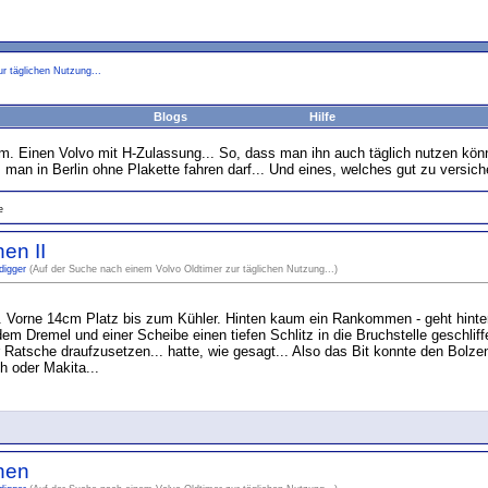
r täglichen Nutzung...
Blogs
Hilfe
m. Einen Volvo mit H-Zulassung... So, dass man ihn auch täglich nutzen kön
ss man in Berlin ohne Plakette fahren darf... Und eines, welches gut zu versic
e
en II
digger
(Auf der Suche nach einem Volvo Oldtimer zur täglichen Nutzung...)
ng. Vorne 14cm Platz bis zum Kühler. Hinten kaum ein Rankommen - geht hin
em Dremel und einer Scheibe einen tiefen Schlitz in die Bruchstelle geschliffe
r Ratsche draufzusetzen... hatte, wie gesagt... Also das Bit konnte den Bolzen
h oder Makita...
hen