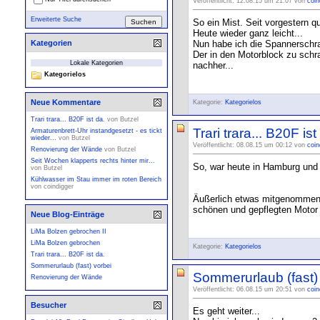
Veröffentlicht: 12.08.15 um 21:07 von
coin
Erweiterte Suche
So ein Mist. Seit vorgestern q
Heute wieder ganz leicht...
Nun habe ich die Spannerschra
Kategorien
Der in den Motorblock zu schr
Lokale Kategorien
nachher...
Kategorielos
Neue Kommentare
Kategorie:
Kategorielos
Trari trara... B20F ist da.
von
Butzel
Trari trara... B20F ist
Armaturenbrett-Uhr instandgesetzt - es tickt
wieder...
von
Butzel
Veröffentlicht: 08.08.15 um 00:12 von
coin
Renovierung der Wände
von
Butzel
Seit Wochen klapperts rechts hinter mir...
So, war heute in Hamburg und
von
Butzel
Kühlwasser im Stau immer im roten Bereich
von
coindigger
Äußerlich etwas mitgenommen, 
schönen und gepflegten Motor 
Neue Blog-Einträge
LiMa Bolzen gebrochen II
LiMa Bolzen gebrochen
Kategorie:
Kategorielos
Trari trara... B20F ist da.
Sommerurlaub (fast) vorbei
Sommerurlaub (fast)
Renovierung der Wände
Veröffentlicht: 06.08.15 um 20:51 von
coin
Besucher
Es geht weiter...