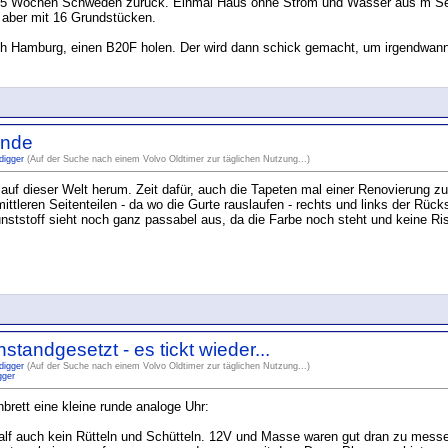
2.5 Wochen Schweden zurück. Einmal Haus ohne Strom und Wasser aus´m See
 aber mit 16 Grundstücken.
h Hamburg, einen B20F holen. Der wird dann schick gemacht, um irgendwann
ände
digger
(Auf der Suche nach einem Volvo Oldtimer zur täglichen Nutzung...)
auf dieser Welt herum. Zeit dafür, auch die Tapeten mal einer Renovierung zu
ttleren Seitenteilen - da wo die Gurte rauslaufen - rechts und links der Rück
nststoff sieht noch ganz passabel aus, da die Farbe noch steht und keine Ri
standgesetzt - es tickt wieder...
digger
(Auf der Suche nach einem Volvo Oldtimer zur täglichen Nutzung...)
gger
rett eine kleine runde analoge Uhr:
 half auch kein Rütteln und Schütteln. 12V und Masse waren gut dran zu messe