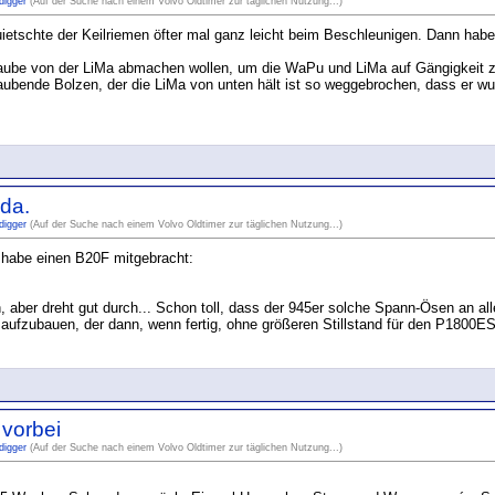
digger
(Auf der Suche nach einem Volvo Oldtimer zur täglichen Nutzung...)
uietschte der Keilriemen öfter mal ganz leicht beim Beschleunigen. Dann habe
ube von der LiMa abmachen wollen, um die WaPu und LiMa auf Gängigkeit zu t
aubende Bolzen, der die LiMa von unten hält ist so weggebrochen, dass er w
 da.
digger
(Auf der Suche nach einem Volvo Oldtimer zur täglichen Nutzung...)
 habe einen B20F mitgebracht:
aber dreht gut durch... Schon toll, dass der 945er solche Spann-Ösen an all
aufzubauen, der dann, wenn fertig, ohne größeren Stillstand für den P1800E
 vorbei
digger
(Auf der Suche nach einem Volvo Oldtimer zur täglichen Nutzung...)