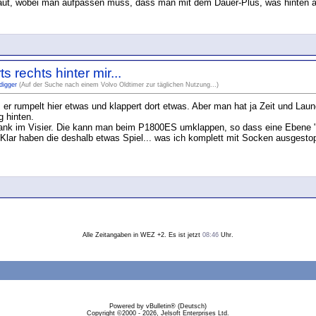
ebaut, wobei man aufpassen muss, dass man mit dem Dauer-Plus, was hinten an 
 rechts hinter mir...
digger
(Auf der Suche nach einem Volvo Oldtimer zur täglichen Nutzung...)
. er rumpelt hier etwas und klappert dort etwas. Aber man hat ja Zeit und L
g hinten.
bank im Visier. Die kann man beim P1800ES umklappen, so dass eine Ebene "g
lar haben die deshalb etwas Spiel... was ich komplett mit Socken ausgestopf
Alle Zeitangaben in WEZ +2. Es ist jetzt
08:46
Uhr.
Powered by vBulletin® (Deutsch)
Copyright ©2000 - 2026, Jelsoft Enterprises Ltd.