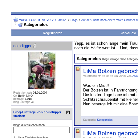
VOLVO-FORUM -die VOLVO-Familie-
>
Blogs
>
Auf der Suche nach einem Volvo Oldtimer zu
Kategorielos
Registrieren
VolvoLexi
Yepp, es ist schon lange mein Trau
coindigger
noch die Hälfte wert ist... Und, da
Kategorielos
Blog-Einträge ohne Kategori
LiMa Bolzen gebroch
Veröffentlicht: 15.08.15 um 20:00 von
coin
Was ein Mist!!
Der Bolzen ist in Fahrtrichtu
Registriert seit
03.01.2004
Die letzten Tage habe ich mit d
Ort
Berlin NNO
Schlitzschraubenbit mit kleine
Beiträge
4.018
Blog-Einträge
38
Nun besorge ich mir eine Bosc
Blog-Einträge von coindigger
suchen
Kategorie:
Kategorielos
Blogs durchsuchen nach:
LiMa Bolzen gebroc
Nur Titel durchsuchen