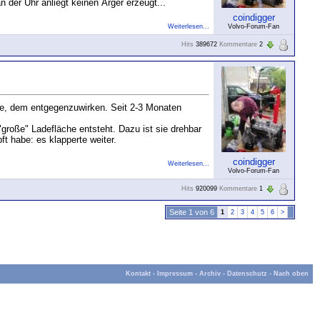
der Uhr anliegt keinen Ärger erzeugt...
coindigger
Weiterlesen...
Volvo-Forum-Fan
Hits
389672
Kommentare
2
aune, dem entgegenzuwirken. Seit 2-3 Monaten
roße" Ladefläche entsteht. Dazu ist sie drehbar
t habe: es klapperte weiter.
coindigger
Weiterlesen...
Volvo-Forum-Fan
Hits
920099
Kommentare
1
Seite 1 von 6
1
2
3
4
5
6
>
Kontakt
-
Impressum
-
Archiv
-
Datenschutz
-
Nach oben