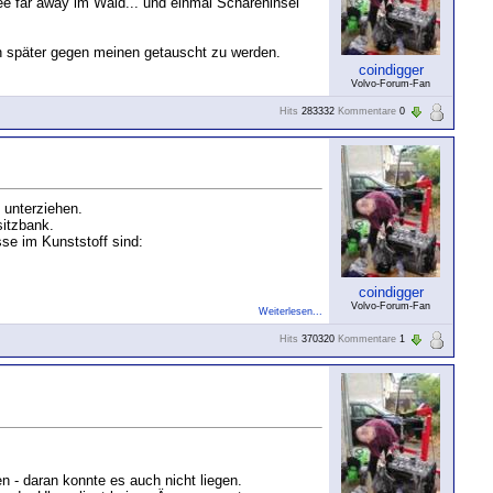
 far away im Wald... und einmal Schäreninsel
 später gegen meinen getauscht zu werden.
coindigger
Volvo-Forum-Fan
Hits
283332
Kommentare
0
 unterziehen.
sitzbank.
sse im Kunststoff sind:
coindigger
Volvo-Forum-Fan
Weiterlesen...
Hits
370320
Kommentare
1
n - daran konnte es auch nicht liegen.