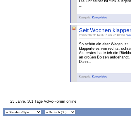
Die Uhr selbst ist flink ausg
...
Kategorie:
Kategorielos
Seit Wochen klapperts
Veröffentlicht: 14.06.15 um 22:40 von
coin
So schön ein alter Wagen ist..
klapperte es von rechts, schrä
Als erstes hatte ich die Rück
an großen Bolzen aufgehängt. K
Dann...
Kategorie:
Kategorielos
23 Jahre, 301 Tage Volvo-Forum online