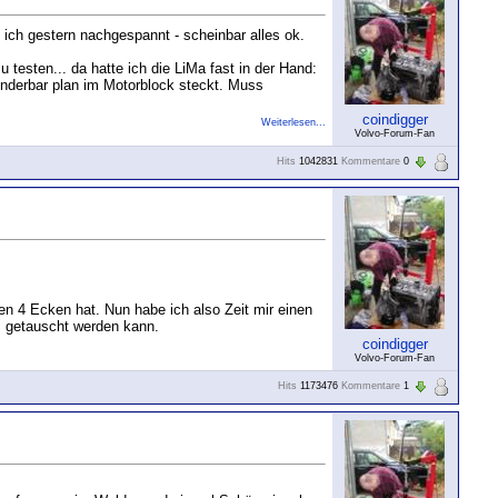
 ich gestern nachgespannt - scheinbar alles ok.
esten... da hatte ich die LiMa fast in der Hand:
underbar plan im Motorblock steckt. Muss
coindigger
Weiterlesen...
Volvo-Forum-Fan
Hits
1042831
Kommentare
0
en 4 Ecken hat. Nun habe ich also Zeit mir einen
S getauscht werden kann.
coindigger
Volvo-Forum-Fan
Hits
1173476
Kommentare
1