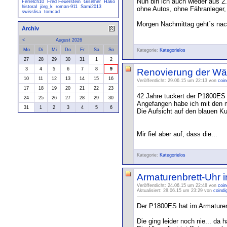
Nun bin ich auch wieder aus 
Ferrelch10
Fred Feuerstein
Giselher
Hako
historal
jörg_k
roman-911
Sami2013
ohne Autos, ohne Fähranleger,
swisslisa
tomcad
Morgen Nachmittag geht´s nac
Archiv
<
August 2026
Mo
Di
Mi
Do
Fr
Sa
So
Kategorie:
Kategorielos
27
28
29
30
31
1
2
3
4
5
6
7
8
9
Renovierung der W
10
11
12
13
14
15
16
Veröffentlicht: 29.06.15 um 22:13 von
coin
17
18
19
20
21
22
23
42 Jahre tuckert der P1800ES 
24
25
26
27
28
29
30
Angefangen habe ich mit den mi
31
1
2
3
4
5
6
Die Aufsicht auf den blauen Ku
Mir fiel aber auf, dass die...
Kategorie:
Kategorielos
Armaturenbrett-Uhr in
Veröffentlicht: 24.06.15 um 22:48 von
coin
Aktualisiert: 28.06.15 um 23:29 von
coindi
Der P1800ES hat im Armaturenb
Die ging leider noch nie... da