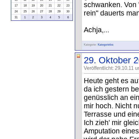
schwanken. Von "v
17
18
19
20
21
22
23
rein" dauerts ma
24
25
26
27
28
29
30
31
1
2
3
4
5
6
Achja,...
Kategorie:
Kategorielos
29. Oktober 
Veröffentlicht: 29.10.11 
Heute geht es auf
da ich gestern b
genüsslich an ei
mir hoch. Nicht n
Terrasse und ei
Ich zieh' mir gle
Amputation eines