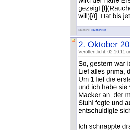
wird der nahe Er
gezeigt [I](Rauch
will)[/I]. Hat bis
Kategorie:
Kategorielos
2. Oktober 2
Veröffentlicht: 02.10.11 
So, gestern war i
Lief alles prima,
Um 1 lief die ers
und ich habe sie 
Macker an, der me
Stuhl fegte und a
entschuldigte sic
Ich schnappte dra