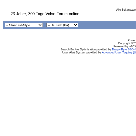
Alle Zeitangabe
23 Jahre, 300 Tage Volvo-Forum online
Powere
Copyright ©200
Powered by vBCM
Search Engine Optimisation provided by
DragonByte SEO (L
User Alert System provided by
Advanced User Tagging (Li