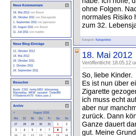
habe. Ich hoffe, 
Neue Kommentare
ohne Folgen. Nac
18. Mai 2012
von
Butzel
normales Risiko 
29. Oktober 2011
von
DieLegende
1. September 2011
von
japmaster
zum 32. Lebensja
20. August 2011
von
Butzel
11. Juli 2011
von
maddin
Kategorie:
Kategorielos
Neue Blog-Einträge
12. Oktober 2012
18. Mai 2012
18. Mai 2012
29. Oktober 2011
Veröffentlicht: 18.05.12 
2. Oktober 2011
24. September 2011
So, liebe Kinder.
Es ist nun über e
Besucher
Zigarette gezoge
Bushi
CSG
herby1963
lehmanneg
Marineblau
MKW
raurakel
Tiede480
V70odernichV70
Volvo.user.J
ich muss echt au
aber nur manchm
Archiv
<
August 2026
zurück. Dann kön
Mo
Di
Mi
Do
Fr
Sa
So
Ganze dauert dan
27
28
29
30
31
1
2
gut. Meine Grund
3
4
5
6
7
8
9
10
11
12
13
14
15
16