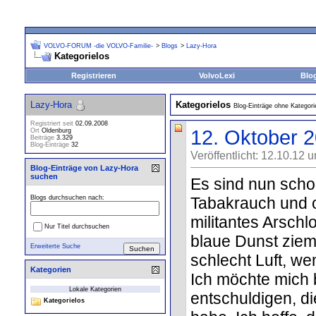
VOLVO-FORUM -die VOLVO-Familie-
>
Blogs
>
Lazy-Hora
Kategorielos
Registrieren
VolvoLexi
Blo
Lazy-Hora
Kategorielos
Blog-Einträge ohne Kategori
Registriert seit
02.09.2008
12. Oktober 
Ort
Oldenburg
Beiträge
3.329
Blog-Einträge
32
Veröffentlicht: 12.10.12 
Blog-Einträge von Lazy-Hora
suchen
Es sind nun scho
Tabakrauch und o
Blogs durchsuchen nach:
militantes Arsch
Nur Titel durchsuchen
blaue Dunst ziem
Erweiterte Suche
schlecht Luft, w
Kategorien
Ich möchte mich 
Lokale Kategorien
entschuldigen, d
Kategorielos