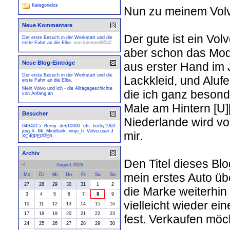
Kategorielos
Nun zu meinem Vol
Neue Kommentare
Der gute ist ein Vol
Der erste Besuch in der Werkstatt und die
erste Fahrt an die Elbe.
von
luemmel8542
aber schon das Mode
Neue Blog-Einträge
aus erster Hand im 
Der erste Besuch in der Werkstatt und die
Lackkleid, und Alufe
erste Fahrt an die Elbe.
Mein Volvo und ich - die Alltagsgeschichte
die ich ganz besond
von Anfang an
Male am Hintern [U]
Besucher
Niederlande wird vo
04S40T5
Berny
deb10300
efs
herby1963
jörg_k
Mr_Mindfunk
ninjo_h
Volvo.user.J
mir.
XC40PEPPER
Archiv
Den Titel dieses Blo
<
August 2026
mein erstes Auto üb
Mo
Di
Mi
Do
Fr
Sa
So
27
28
29
30
31
1
2
die Marke weiterhin
3
4
5
6
7
8
9
vielleicht wieder ei
10
11
12
13
14
15
16
17
18
19
20
21
22
23
fest. Verkaufen möc
24
25
26
27
28
29
30