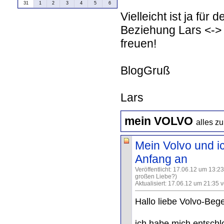
31
1
2
3
4
5
6
Vielleicht ist ja für
Beziehung Lars <-> 
freuen!
BlogGruß
Lars
mein VOLVO
alles 
Mein Volvo und ic
Anfang an
Veröffentlicht: 17.06.12 um 13:2
großen Liebe?)
Aktualisiert: 17.06.12 um 21:35 
Hallo liebe Volvo-Bege
ich habe mich entschlo