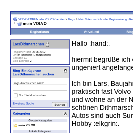
VOLVO-FORUM -die VOLVO-Familie-
>
Blogs
>
Mein Volvo und ich - der Beginn einer große
mein VOLVO
Registrieren
VolvoLexi
Blo
Hallo :hand:,
LarsDithmarschen
Registriert seit
05.06.2012
Ort
im schönem Dithmarschen
hiermit begrüße ich
Beiträge
81
Blog-Einträge
2
ungeniert angefange
Blog-Einträge von
LarsDithmarschen suchen
Ich bin Lars, Baujah
Blogs durchsuchen nach:
praktisch fast Volv
Nur Titel durchsuchen
und wohne an der N
Erweiterte Suche
schönen Dithmarsch
Autos sind auch Su
Kategorien
Globale Kategorien
Hobby :elkgrin:.
mein VOLVO
Lokale Kategorien