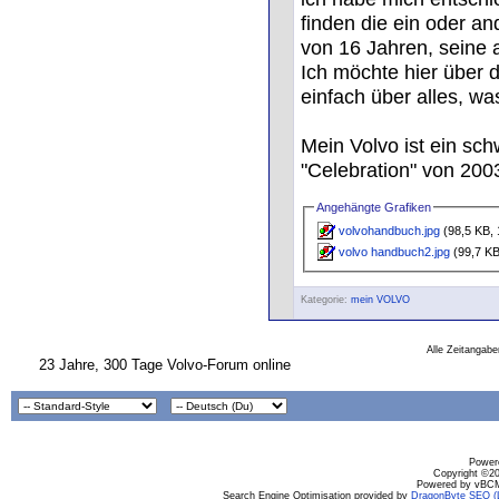
finden die ein oder an
von 16 Jahren, seine 
Ich möchte hier über 
einfach über alles, was
Mein Volvo ist ein sc
"Celebration" von 2003
Angehängte Grafiken
volvohandbuch.jpg
(98,5 KB, 
volvo handbuch2.jpg
(99,7 KB
Kategorie:
mein VOLVO
Alle Zeitangabe
23 Jahre, 300 Tage Volvo-Forum online
Powere
Copyright ©200
Powered by vBCM
Search Engine Optimisation provided by
DragonByte SEO (L